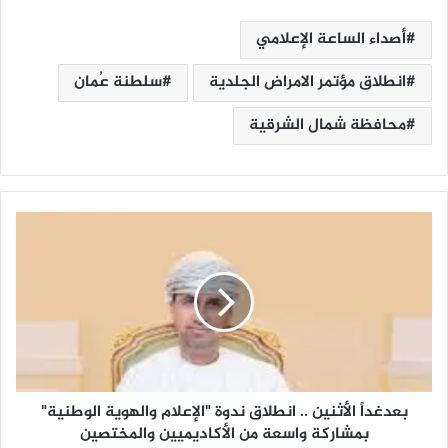
أصداء الساعة الإعلامي
انطلاق مؤتمر الامراض الجلدية
سلطنة عُمان
محافظة شمال الشرقية
ب
ع
د
غ
د
اً
ا
ل
أ
بعدغداً الأثنين .. انطلاق ندوة "الإعلام والهوية الوطنية"
ث
ن
بمشاركة واسعة من الأكاديميين والمختصين