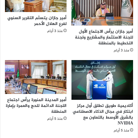
و
ك
ا
ر
أمير جازان يتسلّم التقرير السنوي
ل
ة
لفرع الهلال الأحمر
ه
ا
أمير جازان يرأس الاجتماع الأول
منذ 3 أيام
و
ل
للجنة الاستثمار والمشاريع ولجنة
ي
ق
التخطيط بالمنطقة
ة
د
منذ 3 أيام
ا
م
ل
و
و
ا
ط
ل
ن
ط
ي
ا
ة
و
"
ل
أمير المدينة المنورة يرأس اجتماع
ب
ة
أكاديمية طويق تطلق أول مركز
اللجنة الدائمة للحج والعمرة بإمارة
م
ف
ابتكار في مجال الذكاء الاصطناعي
المنطقة
ش
ي
بالشرق الأوسط بالتعاون مع
منذ 5 أيام
ا
ا
NVIDIA
ر
ل
منذ 5 أيام
ك
ب