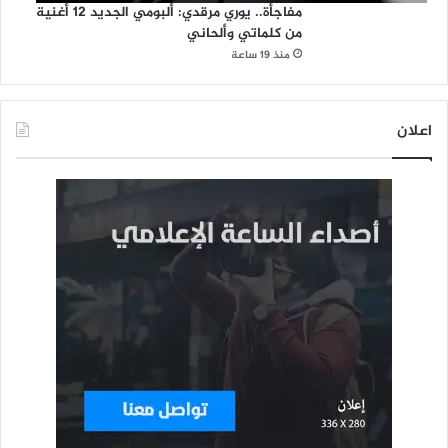
مفاجأة.. يوري مرقدي: ألبومي الجديد 12 أغنية
من كلماتي وألحاني
منذ 19 ساعة
اعلان