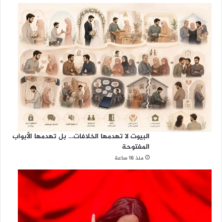
ل
م
خ
ت
ص
ي
ن
البيوت لا تهدمها الخلافات… بل تهدمها الأبواب
المفتوحة
منذ 16 ساعة