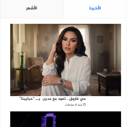
ر
ق
الأخيرة
الأشهر
ي
ة
ب
إ
ب
ر
ا
ء
مي فاروق.. تعود مع مدين بــ “حبايبنا”
منذ 4 ساعات