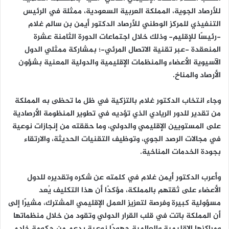
ا
للأرصاد الجوية، المملكة العربية السعودية، ممثلة في الرئيس
التنفيذي للمركز الوطني للأرصاد الدكتور أيمن بن سالم غلام
-رئيسًا للإقليم- وذلك خلال اجتماعات الدورة الثامنة عشرة
المنعقدة -عبر تقنية الاتصال المرئي-؛ بمشاركة ممثلي الدول
الآسيوية الأعضاء والمنظمات الإقليمية والدولية المعنية بشؤون
الأرصاد والمناخ.
وجاء انتخاب الدكتور غلام بالتزكية في ظل ما تحظى به المملكة
من تقدير للدور الريادي الذي تؤديه في تطوير المنظومة الأرصادية
على المستويين الإقليمي والدولي، وما حققته من إنجازات نوعية
في مجالات الرصد الجوي، وتوظيف التقنيات الحديثة، والارتقاء
بجودة الخدمات المناخية.
وأعرب الدكتور أيمن غلام في كلمته عن شكره وتقديره للدول
الأعضاء على ثقتهم بالمملكة، مؤكدًا أن هذا التكليف يُعد
مسؤولية كبيرة وفرصة لتعزيز العمل الإقليمي المشترك، مشيرًا إلى
أن المملكة باتت في قلب القرار الدولي وتقود من خلال منظماتها
ومراكزها الإقليمية والعالمية جهودًا نوعية بدعم من حكومة خادم