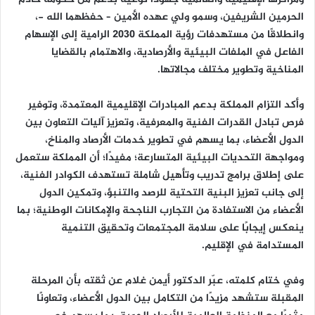
الحرمين الشريفين، وسمو ولي عهده الأمين – حفظهما الله -،
وانطلاقًا من مستهدفات رؤية المملكة 2030 الرامية إلى الإسهام
الفاعل في الملفات البيئية والأرصادية، والاهتمام بالقضايا
المناخية وتطوير مختلف مجالاتها.
وأكد التزام المملكة بدعم المبادرات الإقليمية المعتمدة، وتوفير
فرص تبادل القدرات الفنية والمعرفية، وتعزيز آليات التعاون بين
الدول الأعضاء، بما يسهم في تطوير خدمات الأرصاد والمناخ،
ومواجهة التحديات البيئية المتسارعة؛ مفيدًا؛ أن المملكة ستعمل
على إطلاق برامج تدريب وتأهيل شاملة تستهدف الكوادر الفنية،
إلى جانب تعزيز البنية التحتية للرصد والتنبؤ، وتمكين الدول
الأعضاء من الاستفادة من التجارب الناجحة والإمكانات الوطنية؛ بما
ينعكس إيجابًا على سلامة المجتمعات وتحقيق التنمية
المستدامة في الإقليم.
وفي ختام كلمته، عبّر الدكتور أيمن غلام عن ثقته بأن المرحلة
المقبلة ستشهد مزيدًا من التكامل بين الدول الأعضاء، وتعاونًا