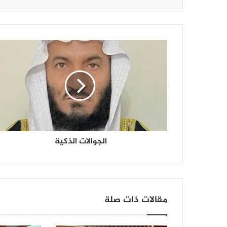
ا
ل
ج
و
ا
ل
ا
ت
ا
الجوالات الذكية
ل
ذ
ك
ي
ة
مقالات ذات صلة