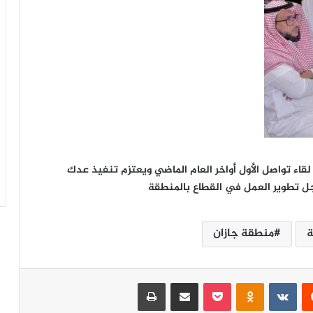
لقاء تواصل الأول أواخر العام الماضي ويعتزم تنفيذ عدك
ل تطوير العمل في القطاع بالمنطقة
ة
منطقة جازان
‏Reddit
‏VKontakte
Odnoklassniki
‫Pocket
مشاركة عبر البريد
طباعة