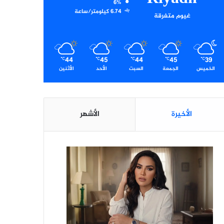
6%
6.74 كيلومتر/ساعة
غيوم متفرقة
44
45
44
45
39
℃
℃
℃
℃
℃
الخميس
الجمعة
السبت
الأحد
الأثنين
الأخيرة
الأشهر