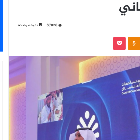
اني
56٬028
دقيقة واحدة
‫Pocket
Odnoklassniki