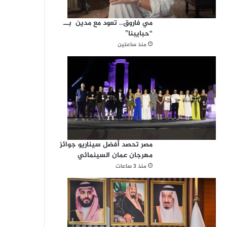
مي فاروق.. تعود مع مدين بــ
“حبايبنا”
منذ ساعتين
مصر تحصد أفضل سيناريو جوائز
مهرجان عمان السينمائي
منذ 3 ساعات