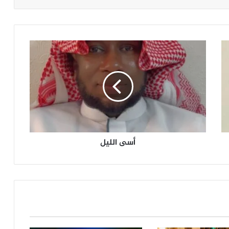
أ
س
ى
ا
ل
ل
ي
ل
أسى الليل