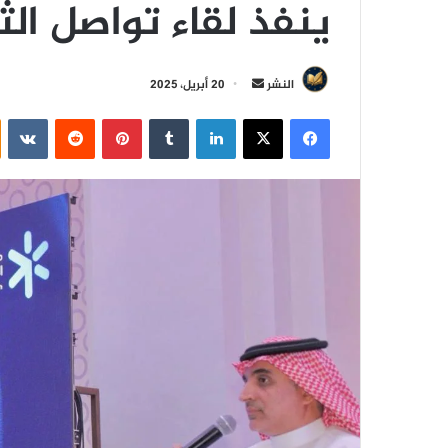
ينفذ لقاء تواصل الث
أ
النشر
20 أبريل، 2025
ر
فيسبوك
‫X
لينكدإن
‏Tumblr
بينتيريست
‏Reddit
‏VKontakte
س
ل
ب
ر
ي
د
ا
إ
ل
ك
ت
ر
و
ن