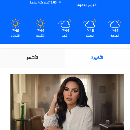
3.63 كيلومتر/ساعة
غيوم متفرقة
45
44
44
45
45
℃
℃
℃
℃
℃
الجمعة
السبت
الأحد
الأثنين
الثلاثاء
الأخيرة
الأشهر