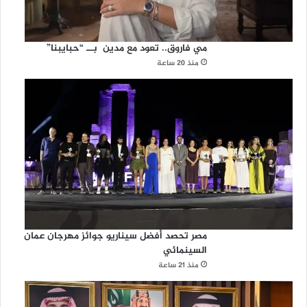
مي فاروق.. تعود مع مدين بــ “حبايبنا”
منذ 20 ساعة
مصر تحصد أفضل سيناريو جوائز مهرجان عمان
السينمائي
منذ 21 ساعة