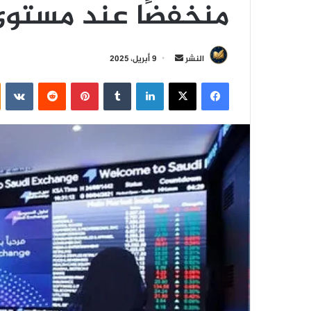
منخفضًا عند مستوى 11096.65 نق
أ
النشر
9 أبريل، 2025
ر
فيسبوك
‫X
لينكدإن
‏Tumblr
بينتيريست
‏Reddit
‏VKontakte
س
ل
ب
ر
ي
د
ا
إ
ل
ك
ت
ر
و
ن