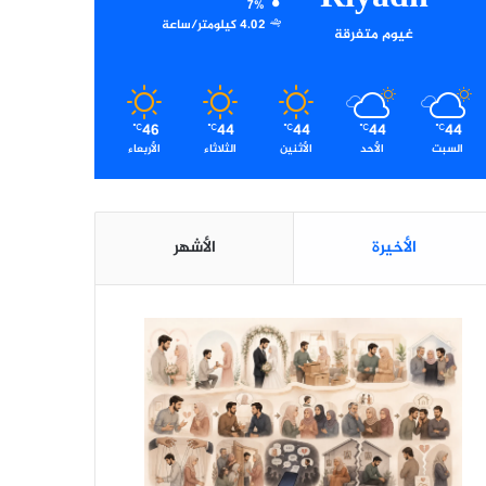
7%
4.02 كيلومتر/ساعة
غيوم متفرقة
46
44
44
44
44
℃
℃
℃
℃
℃
السبت
الأحد
الأثنين
الثلاثاء
الأربعاء
الأخيرة
الأشهر