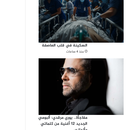
السكينة في قلب العاصفة
منذ 4 ساعات
مفاجأة.. يوري مرقدي: ألبومي
الجديد 12 أغنية من كلماتي
وألحاني