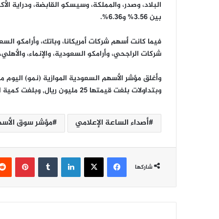
البلاد، وصدر، والمملكة، وسيسكو القابضة، ودراية الأك
بين 3.56% و6.36%.
فيما كانت أسهم شركات أمريكانا، وباتك، وأرامكو الس
شركات الراجحي، وأرامكو السعودية، والإنماء، والأهلي،
وبتداولات بلغت قيمتها 25 مليون ريال, وبلغت كمية الأسهم المتداولة مليوني سهم.
أصداء الساعة الإعلامي
مؤشر سوق الأسه
فيسبوك
‫X
لينكدإن
‏Tumblr
بينتيريست
شاركها