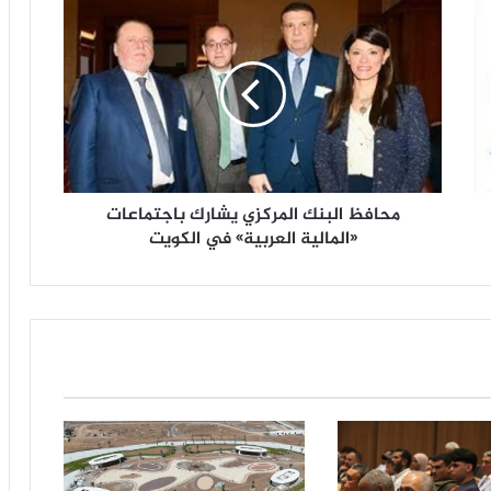
م
ح
ا
ف
ظ
ا
ل
ب
ن
محافظ البنك المركزي يشارك باجتماعات
ك
ا
«المالية العربية» في الكويت
ل
م
ر
ك
ز
ي
ي
ش
ا
ر
ك