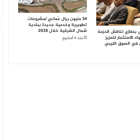
ب
ا
34 مليون ريال عُماني لمشروعات
ج
تطويرية وخدمية جديدة ببلدية
ت
شمال الشرقية خلال 2026
بنغازي تناقش الحزمة
م
ك الاستثمار لتعزيز
منذ 4 أسابيع
ا
 في السوق الليبي
ع
ا
ت
«
ا
ل
م
ا
ل
ي
ة
ا
ل
ع
ر