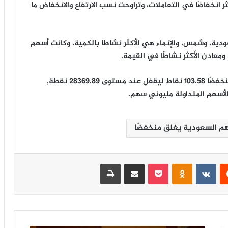
ثر انخفاضًا في التعاملات، وتراوحت نسب الارتفاع والانخفاض ما
عودية، وشمس، والإنماء هي الأكثر نشاطا بالكمية، وكانت أسهم
 ومعادن الأكثر نشاطًا في القيمة.
وأغلق مؤشر الأسهم السعودية الموازية (نمو) اليوم منخفضًا 103.58 نقاط ليقفل عند مستوى 28369.89 نقطة,
م السعودية يغلق منخفضًا
‏Reddit
‏VKontakte
Odnoklassniki
‫Pocket
مشاركة عبر البريد
طباعة