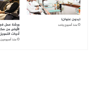
م
ا
ر
(بدون عنوان)
ا
ورشة عمل في 
منذ أسبوع واحد
ل
الأولى من صكو
خ
أدوات التمويل
ا
منذ أسبوعين
ص
أ
ك
ت
و
ب
ر
ا
ل
ق
ا
د
م