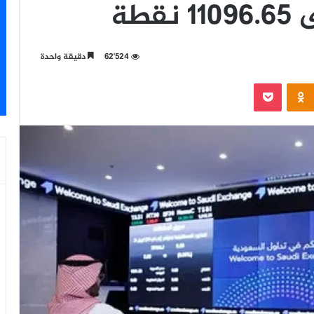
طة
62٬524
دقيقة واحدة
‫Pocket
Odnoklassniki