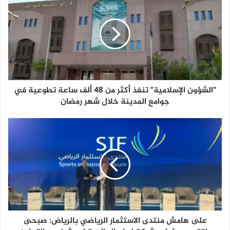
ا
ل
ش
ؤ
و
ن
ا
ل
"الشؤون الإسلامية" تنفذ أكثر من 48 ألف ساعة تطوعية في
إ
س
جوامع المدينة خلال شهر رمضان
ل
ا
ع
م
ل
ي
ى
ة
ه
"
ا
ت
م
ن
ش
ف
م
ذ
ن
أ
على هامش منتدى الاستثمار الرياضي بالرياض: صبحى
ت