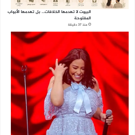
ا
ل
البيوت لا تهدمها الخلافات… بل تهدمها الأبواب
ت
المفتوحة
ع
منذ 37 دقيقة
ا
و
ن
ف
ي
م
ص
ر