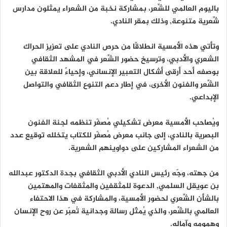
باليوم العالمي للشِّعر، بمشاركة نخبة من الشعراء يمثلون مدارس
شِّعرية متنوعة, وذلك بمقر النادي.
وتأتي هذه الأمسية انطلاقًا من حرص النادي على تعزيز الحراك
الشعري والأدبي، وترسيخ حضور الشِّعر في المشهد الثقافي
بوصفه أحد أرقى أشكال التعبير الإنساني، وإحياءً للعلاقة بين
الشِّعر والفنون الأخرى، في إطار دعم التنوع الثقافي والتواصل
الإبداعي.
ويُصاحب الأمسية معرض تشكيلي مُصغّر تنظمه لجنة الفنون
البصرية بالنادي، إلى جانب معرض مُصغّر للكتاب يتخلله توقيع عدد
من الشعراء المشاركين على دواوينهم الشعرية.
من جهته، وجّه رئيس النادي الأدبي الثقافي بجدة الدكتور عبدالله
بن عويقل السلمي, الدعوة للمثقفين والمثقفات والمهتمين
بالشأن الشِّعري لحضور الأمسية، والمشاركة في هذا الاحتفاء
العالمي بالشِّعر، والذي يُمثّل رسالة وجدانية تُعبّر عن روح الإنسان
وهمومه وآماله.