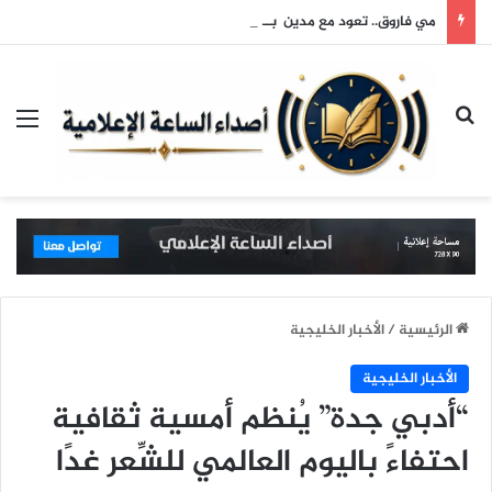
مي فاروق.. تعود مع مدين بــ “حبايبنا”
بحث عن
الق
الرئيسية
/
الأخبار الخليجية
الأخبار الخليجية
“أدبي جدة” يُنظم أمسية ثقافية
احتفاءً باليوم العالمي للشِّعر غدًا