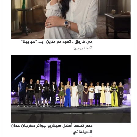
مي فاروق.. تعود مع مدين بــ “حبايبنا”
منذ يومين
مصر تحصد أفضل سيناريو جوائز مهرجان عمان
السينمائي