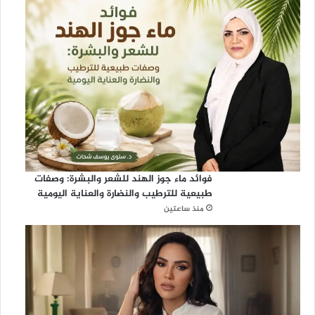
ا
ل
ط
ل
ب
فوائد ماء جوز الهند للشعر والبشرة: وصفات
طبيعية للترطيب والنضارة والعناية اليومية
منذ ساعتين