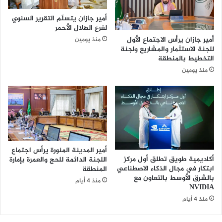
ء
ا
أمير جازان يتسلّم التقرير السنوي
م
ل
لفرع الهلال الأحمر
ن
ا
أمير جازان يرأس الاجتماع الأول
منذ يومين
م
س
للجنة الاستثمار والمشاريع ولجنة
س
م
التخطيط بالمنطقة
و
ا
منذ يومين
د
ل
ة
ت
ا
ج
ت
ا
ف
ر
ا
ي
ق
ا
ي
ل
أمير المدينة المنورة يرأس اجتماع
ة
م
أكاديمية طويق تطلق أول مركز
اللجنة الدائمة للحج والعمرة بإمارة
ا
ت
ابتكار في مجال الذكاء الاصطناعي
المنطقة
ل
و
بالشرق الأوسط بالتعاون مع
منذ 4 أيام
ا
ا
NVIDIA
س
ف
منذ 4 أيام
ت
ق
ث
م