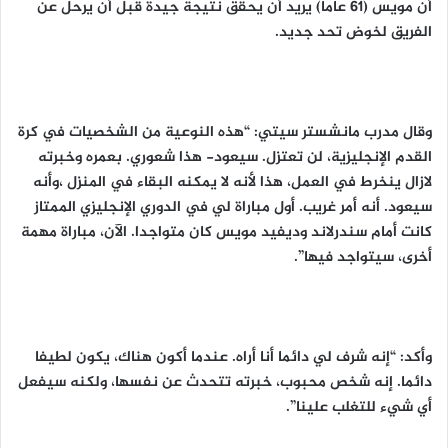
أن مويس (61 عاما) يريد أن يحقق نتيجة جيدة قبل أن يرحل عن
الفريق لخوض تحد جديد.
وقال مدرب مانشستر سيتي: “هذه النوعية من الشخصيات في كرة
القدم الإنجليزية، لن تعتزل. سيعود- هذا شعوري. بعمره وخبرته
لازال ينخرط في العمل، هذا لأنه لا يمكنه البقاء في المنزل ،وأنه
سيعود. أنه أمر غريب. أول مباراة لي في الدوري الإنجليزي الممتاز
كانت أمام سندرلاند وديفيد مويس كان متواجدا. الآن، مباراة مهمة
أخرى، سيتواجد فيها”.
وأكد: “إنه شرف لي دائما أنا أراه. عندما أكون هناك، يكون لطيفا
دائما. إنه شخص محبوب، خبرته تتحدث عن نفسها، ولكنه سيفعل
أي شيء للتغلب علينا”.