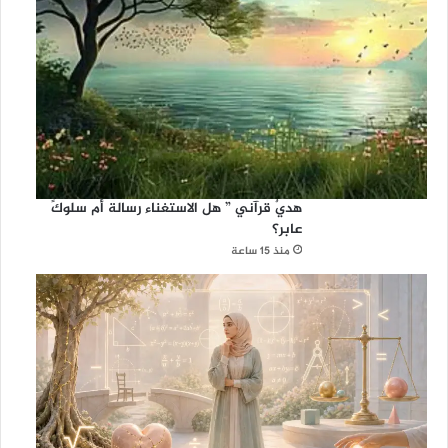
هديٌ قرآني ” هل الاستغناء رسالة أم سلوكً
عابر؟
منذ 15 ساعة