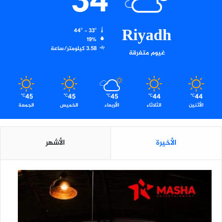
34
Riyadh
44º - 33º
19%
3.58 كيلومتر/ساعة
غيوم متفرقة
45
45
45
44
44
℃
℃
℃
℃
℃
الأثنين
الثلاثاء
الأربعاء
الخميس
الجمعة
الأخيرة
الأشهر