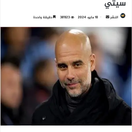
سيتي
النشر
أ
18 مايو، 2024
38٬823
دقيقة واحدة
ر
س
ل
ب
ر
ي
د
ا
إ
ل
ك
ت
ر
و
ن
ي