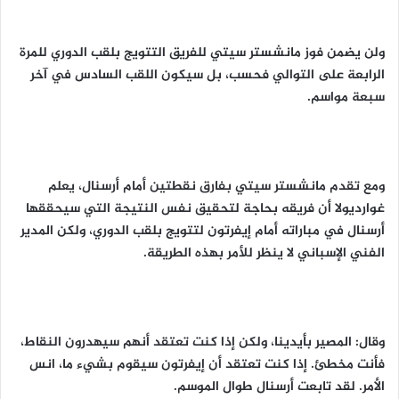
ولن يضمن فوز مانشستر سيتي للفريق التتويج بلقب الدوري للمرة
الرابعة على التوالي فحسب، بل سيكون اللقب السادس في آخر
سبعة مواسم.
ومع تقدم مانشستر سيتي بفارق نقطتين أمام أرسنال، يعلم
غوارديولا أن فريقه بحاجة لتحقيق نفس النتيجة التي سيحققها
أرسنال في مباراته أمام إيفرتون لتتويج بلقب الدوري، ولكن المدير
الفني الإسباني لا ينظر للأمر بهذه الطريقة.
وقال: المصير بأيدينا، ولكن إذا كنت تعتقد أنهم سيهدرون النقاط،
فأنت مخطئ. إذا كنت تعتقد أن إيفرتون سيقوم بشيء ما، انس
الأمر. لقد تابعت أرسنال طوال الموسم.