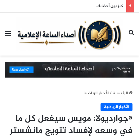
كنز بين أحضانك
بحث عن
الق
الرئيسية
/
الأخبار الرياضية
الأخبار الرياضية
«جوارديولا: مويس سيفعل كل ما
في وسعه لإفساد تتويج مانشستر