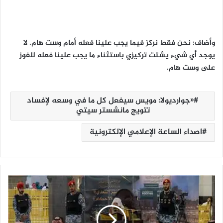
وأضاف: نحن فقط نركز فيما يجب علينا فعله أمام وست هام. لا
يوجد أي شيء يشتت تركيزي باستثناء ما يجب علينا فعله للفوز
على وست هام.
«جوارديولا: مويس سيفعل كل ما في وسعه لإفساد
تتويج مانشستر سيتي
اصداء الساعة الإعلامي الإلكترونية
"
ا
ل
س
د