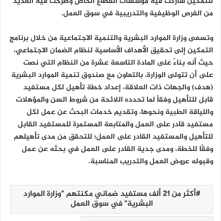
للتمكين شاركت فيه مؤسسات القطاع الخاص وطرحت فيه العديد
من الفرص الوظيفية والتدريبية في سوق العمل.
وتسعى وزارة الموارد البشرية والتنمية الاجتماعية من خلال برنامج
التمكين إلى تحقيق الأهداف الأساسية لنظام الضمان الاجتماعي،
حيث أنه بناءً على المادة التاسعة عشرة من النظام التي نصت
على أن تتولى الوزارة، بالتعاون مع صندوق تنمية الموارد البشرية
(هدف) والجهات ذات العلاقة، إعداد خطة تأهيل لكل مستفيد
قابل للتأهيل وفقاً لما تحدده اللائحة من شروط السن والمؤهلات
واللياقة الطبية ونحوها، وتقديم خدمات البحث عن عمل لكل
مستفيد قادر على العمل والمتابعة المستمرة للمستفيد القابل
للتأهيل والمستفيد القادر على العمل؛ للتحقق من مدى تأهيلهم
وفقًا للخطة، ومدى جدية القادر على العمل في بحثه عن عمل
وقبوله عروض العمل والتدريب المناسبة.
أكثر من 21 ألف مستفيد ضماني مكنتهم "وزارة الموارد
البشرية" في سوق العمل