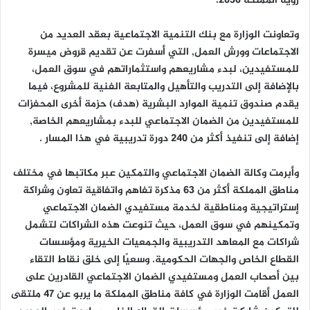
رؤية المملكة 2030.
وتعاونت الوزارة مع بنك التنمية الاجتماعية بعقد العديد من
الاجتماعات وورش العمل, التي أسفرت عن تقديم قروض ميسرة
للمستفيدين، لبدء مشاريعهم واستثماراتهم في سوق العمل،
بالإضافة إلى التدريب والتأهيل والمتابعة الفنية للمشروع، فيما
يقدم صندوق تنمية الموارد البشرية (هدف) حزمة أخرى المحفزات
للمستفيدين من الضمان الاجتماعي للبدء بمشاريعهم الخاصة,
إضافة إلى تنفيذ أكثر من 240 دورة تدريبية في هذا المسار .
وأبرمت وكالة الضمان الاجتماعي والتمكين عبر مكاتبها في مختلف
مناطق المملكة أكثر من 63 مذكرة تفاهم واتفاقية تعاون وشراكة
إستراتيجية ومناطقية لخدمة مستفيدي الضمان الاجتماعي
وتمكينهم في سوق العمل، حيث تنوعت هذه الشراكات لتشمل
شراكات مع المعاهد التدريبية والجمعيات الخيرية ومؤسسات
القطاع الخاص والجهات الحكومية. وسعيًا إلى خلق نقاط التقاء
بين أصحاب العمل ومستفيدي الضمان الاجتماعي القادرين على
العمل أقامت الوزارة في كافة مناطق المملكة ما يربو عن 47 ملتقى