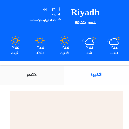
Riyadh
44º - 37º
7%
3.22 كيلومتر/ساعة
غيوم متفرقة
46
44
44
44
44
℃
℃
℃
℃
℃
السبت
الأحد
الأثنين
الثلاثاء
الأربعاء
الأخيرة
الأشهر