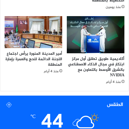
التخطيط بالمنطقة
أ
ل
منذ يومين
د
ر
ب
ئ
ا
ي
ء
س
ف
ا
ي
ل
ت
ج
و
ز
أمير المدينة المنورة يرأس اجتماع
ن
ا
أكاديمية طويق تطلق أول مركز
اللجنة الدائمة للحج والعمرة بإمارة
س
ئ
ابتكار في مجال الذكاء الاصطناعي
المنطقة
ر
بالشرق الأوسط بالتعاون مع
منذ 4 أيام
ي
NVIDIA
منذ 4 أيام
الطقس
44
℃