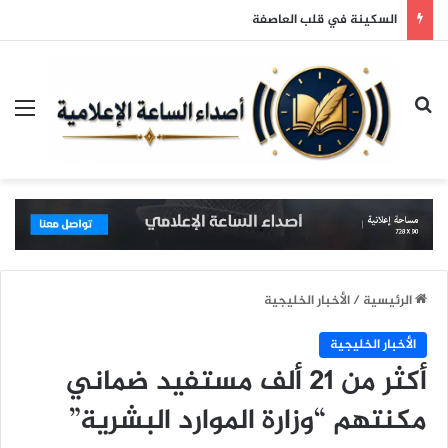
مفاجأة.. يوري مرقدي: ألبومي الجديد 12 أغنية من كلماتي وألحاني
بحث عن
الق
الرئيسية
/
الأخبار الخليجية
الأخبار الخليجية
أكثر من 21 ألف مستفيد ضماني
مكنتهم “وزارة الموارد البشرية”