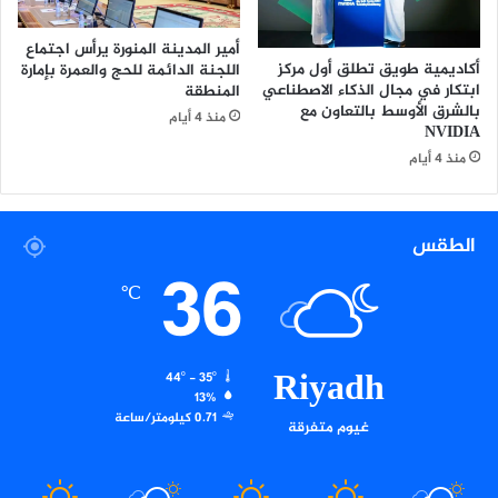
ا
د
أمير المدينة المنورة يرأس اجتماع
ز
أكاديمية طويق تطلق أول مركز
اللجنة الدائمة للحج والعمرة بإمارة
ع
ابتكار في مجال الذكاء الاصطناعي
المنطقة
ي
بالشرق الأوسط بالتعاون مع
منذ 4 أيام
م
NVIDIA
ه
منذ 4 أيام
ا
ا
ل
الطقس
و
36
ط
℃
ن
ي
ح
ي
Riyadh
44º - 35º
د
13%
ر
0.71 كيلومتر/ساعة
غيوم متفرقة
ع
ل
ي