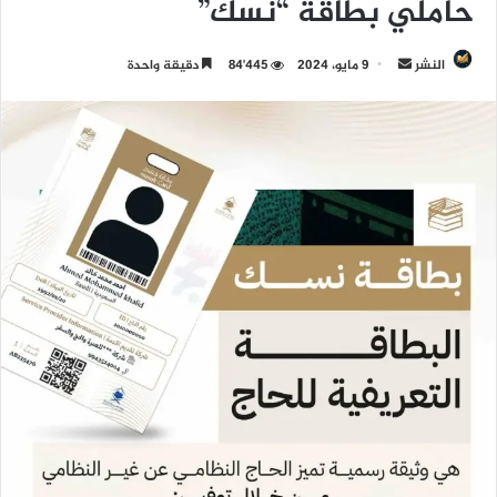
حاملي بطاقة “نسك”
النشر
أ
9 مايو، 2024
84٬445
دقيقة واحدة
ر
س
ل
ب
ر
ي
د
ا
إ
ل
ك
ت
ر
و
ن
ي