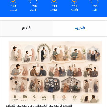
ي
45
45
44
44
44
ف
℃
℃
℃
℃
℃
الأحد
الأثنين
الثلاثاء
الأربعاء
الخميس
الأخيرة
الأشهر
البيوت لا تهدمها الخلافات… بل تهدمها الأبواب