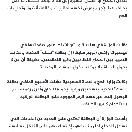
شؤون الحجاج أو العمال، مشيرةً إلى أنه لا توجد استثناءات ومن
يخالف هذا الإجراء يعرّض نفسه لعقوبات مخالفة أنظمة وتعليمات
الحج.
وقالت الوزارة في سلسلة منشورات لها على صفحتيها في
فيسبوك وإكس (تويتر سابقا) إن بطاقة “نسك” الذكية، بإمكانها
التمييز بين الحجاج النظاميين وغير النظاميين، مضيفة أن من لا
يحمل البطاقة لا يمكنه دخول المشاعر المقدسة.
وكانت وزارة الحج والعمرة السعودية دشنت الأسبوع الماضي بطاقة
“نسك” الذكية بنسختين ورقية يحملها الحاج وأخرى رقمية يتم
الوصول إليها عبر مسح الرمز الموجود على البطاقة الورقية
باستخدام كاميرا الهاتف.
وأفادت الوزارة أن البطاقة تحتوي على العديد من الخدمات التي
تسهل للحجاج أداء مناسكهم، إذ تساعدهم على التنقل بسلاسة،