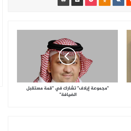
"
م
ج
م
و
ع
ة
إ
ي
"مجموعة إيلاف" تشارك في "قمة مستقبل
ل
ا
الضيافة"
ف
"
ت
ش
ا
ر