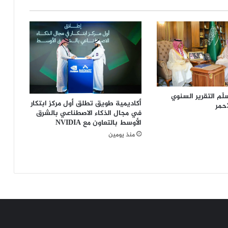
ك
ف
ي
"
ق
م
ة
م
س
لّم التقرير السنوي
أكاديمية طويق تطلق أول مركز ابتكار
أحمر
ت
في مجال الذكاء الاصطناعي بالشرق
ق
الأوسط بالتعاون مع NVIDIA
ب
منذ يومين
ل
ا
ل
ض
ي
ا
ف
ة
"