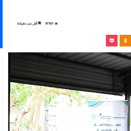
91٬167
أقل من دقيقة
‫Pocket
Odnoklassniki