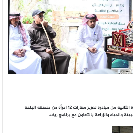
انطلقت صباح اليوم في مزرعة الخازم ببلجرشي الدورة الثانية من مبادرة تعزيز مهارات 12 امرأة من منطقة الباحة
يئة والمياه والزراعة بالتعاون مع برنامج ريف.