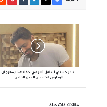
ت
ا
م
ر
ح
س
ن
ي
ل
تامر حسني للطفل آسر في حفلتهما بمهرجان
ل
ط
المدارس انت نجم الجيل القادم
ف
ل
آ
س
ر
مقالات ذات صلة
ف