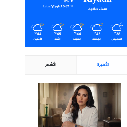
8%
5.62 كيلومتر/ساعة
سماء صافية
44
45
44
45
38
℃
℃
℃
℃
℃
الخميس
الجمعة
السبت
الأحد
الأثنين
الأخيرة
الأشهر