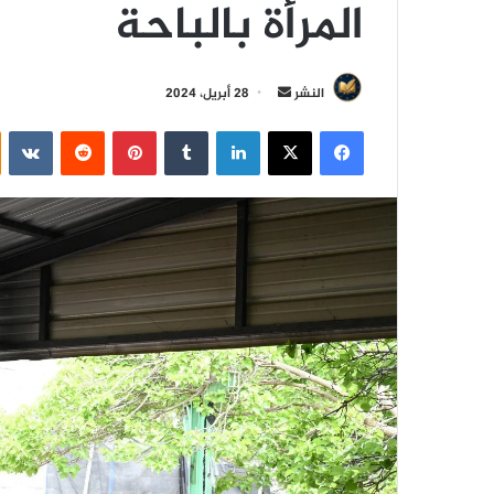
المرأة بالباحة
أ
النشر
28 أبريل، 2024
ر
فيسبوك
‫X
لينكدإن
‏Tumblr
بينتيريست
‏Reddit
‏VKontakte
س
ل
ب
ر
ي
د
ا
إ
ل
ك
ت
ر
و
ن