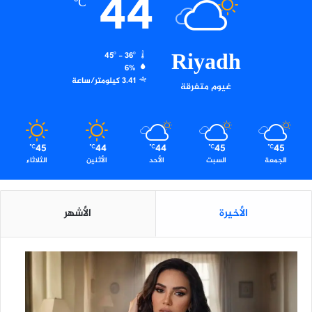
44
℃
ق
د
ب
أ
Riyadh
45º - 36º
د
6%
ب
3.41 كيلومتر/ساعة
غيوم متفرقة
ي
ا
ل
ط
45
44
44
45
45
ا
℃
℃
℃
℃
℃
الجمعة
السبت
الأحد
الأثنين
الثلاثاء
ئ
ف
ت
ن
الأخيرة
الأشهر
ا
ل
ا
ح
س
ا
س