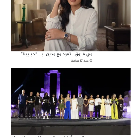
ن
ا
ل
ز
و
ا
ر
مي فاروق.. تعود مع مدين بــ “حبايبنا”
منذ 17 ساعة