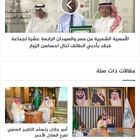
ع
س
ي
ي
ب
ة
ج
ا
ا
ل
ز
الأمسية الشعرية من مصر والسودان الرابعة عشرة لجماعة
ش
ا
ع
فرقد بأدبي الطائف تنال احساسن الزوار
ن
ر
ي
ي
ق
ة
مقالات ذات صلة
ي
م
م
ن
د
م
و
ص
ر
ر
ه
و
ت
ا
د
ل
ر
س
أمير جازان يتسلّم التقرير السنوي
ي
و
لفرع الهلال الأحمر
ب
د