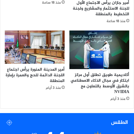
أمير جازان يرأس الاجتماع الأول
منذ 18 ساعة
ي
ا
للجنة الاستثمار والمشاريع ولجنة
ه
ن
التخطيط بالمنطقة
ع
ا
منذ 18 ساعة
ن
ل
أ
ر
م
ا
ر
ب
ا
ع
ض
ة
ا
ع
ل
ش
أمير المدينة المنورة يرأس اجتماع
ل
ر
أكاديمية طويق تطلق أول مركز
اللجنة الدائمة للحج والعمرة بإمارة
ح
ة
ابتكار في مجال الذكاء الاصطناعي
المنطقة
و
ل
بالشرق الأوسط بالتعاون مع
منذ 3 أيام
م
ج
NVIDIA
م
منذ 3 أيام
ا
ع
ة
الطقس
ف
ر