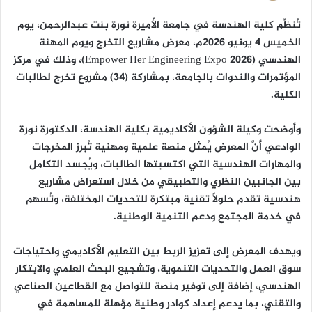
ن
ي
تُنظِّم كلية الهندسة في جامعة الأميرة نورة بنت عبدالرحمن، يوم
ا
الخميس 4 يونيو 2026م، معرض مشاريع التخرج ويوم المهنة
الهندسي (Empower Her Engineering Expo 2026)، وذلك في مركز
المؤتمرات والندوات بالجامعة، بمشاركة (34) مشروع تخرج لطالبات
الكلية.
وأوضحت وكيلة الشؤون الأكاديمية بكلية الهندسة، الدكتورة نورة
الوادعي أنَّ المعرض يُمثل منصة علمية ومهنية تُبرز المخرجات
والمهارات الهندسية التي اكتسبتها الطالبات، ويُجسد التكامل
بين الجانبين النظري والتطبيقي من خلال استعراض مشاريع
هندسية تقدم حلولًا تقنية مبتكرة للتحديات المختلفة، وتُسهم
في خدمة المجتمع ودعم التنمية الوطنية.
ويهدف المعرض إلى تعزيز الربط بين التعليم الأكاديمي واحتياجات
سوق العمل والتحديات التنموية، وتشجيع البحث العلمي والابتكار
الهندسي، إضافة إلى توفير منصة للتواصل مع القطاعين الصناعي
والتقني، بما يدعم إعداد كوادر وطنية مؤهلة للمساهمة في