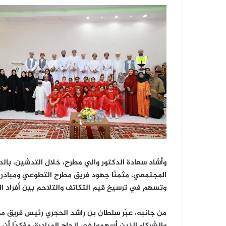
وأشاد سعادة الدكتور والي مطرح، خلال التدشين، بال
المجتمعي، مثمنًا جهود فريق مطرح التطوعي ومبادرات
وتسهم في ترسيخ قيم التكاتف والتلاحم بين أفراد ال
من جانبه، عبّر سلطان بن راشد الحجري رئيس فريق 
والشركاء الذين أسهموا في إنجاح المبادرة، مؤكدًا 