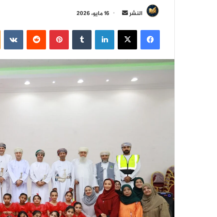
أ
النشر
16 مايو، 2026
ر
فيسبوك
‫X
لينكدإن
‏Tumblr
بينتيريست
‏Reddit
‏VKontakte
س
ل
ب
ر
ي
د
ا
إ
ل
ك
ت
ر
و
ن
ي
ا