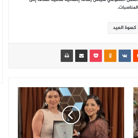
لمناسبات.
 كسوة العيد
‏Reddit
‏VKontakte
Odnoklassniki
‫Pocket
مشاركة عبر البريد
طباعة
ن
و
ر
ق
د
ر
ي
.