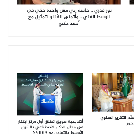
.
نور قدري .. حاسة إني مش واخدة حقي في
ح
ا
الوسط الفني .. وأتمنى الغُنا والتمثيل مع
س
أحمد مكي
ة
إ
ن
ي
م
ش
و
ا
خ
د
ة
ح
ق
ي
ف
لّم التقرير السنوي
أكاديمية طويق تطلق أول مركز ابتكار
أحمر
ي
في مجال الذكاء الاصطناعي بالشرق
ا
الأوسط بالتعاون مع NVIDIA