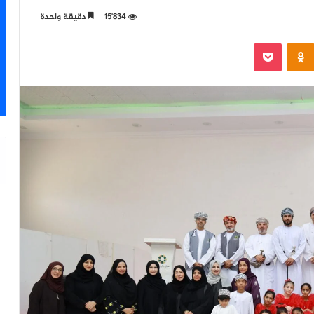
15٬834
دقيقة واحدة
‫Pocket
Odnoklassniki