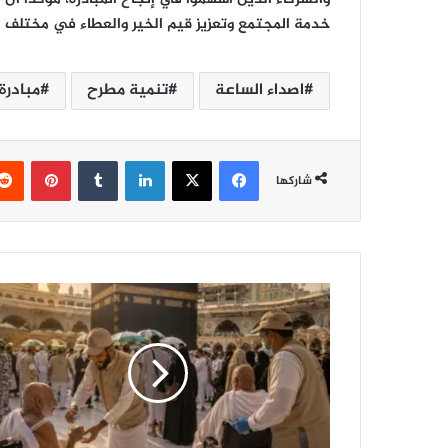
خدمة المجتمع وتعزيز قيم الخير والعطاء في مختلف ا
اصداء الساعة
تنمية مطرح
مبادرة
فيسبوك
‫X
لينكدإن
‏Tumblr
بينتيريست
شاركها
ا
ل
ح
ج
…
أ
ع
ظ