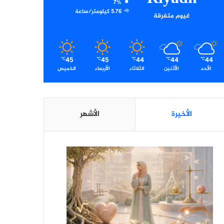
7%
5.76 كيلومتر/ساعة
غيوم متفرقة
45
45
44
44
44
℃
℃
℃
℃
℃
الأحد
الأثنين
الثلاثاء
الأربعاء
الخميس
الأخيرة
الأشهر