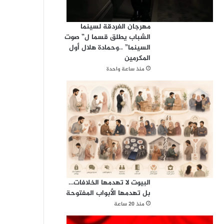
مهرجان الغردقة لسينما
الشباب يطلق قسما ل” صوت
السينما” ..وحمادة هلال أول
المكرمين
منذ ساعة واحدة
البيوت لا تهدمها الخلافات…
بل تهدمها الأبواب المفتوحة
منذ 20 ساعة