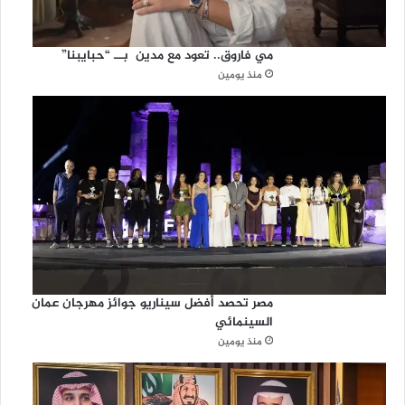
ف
ي
س
مي فاروق.. تعود مع مدين بــ “حبايبنا”
ل
منذ يومين
ط
ن
ة
عُ
م
ا
ن
مصر تحصد أفضل سيناريو جوائز مهرجان عمان
السينمائي
منذ يومين