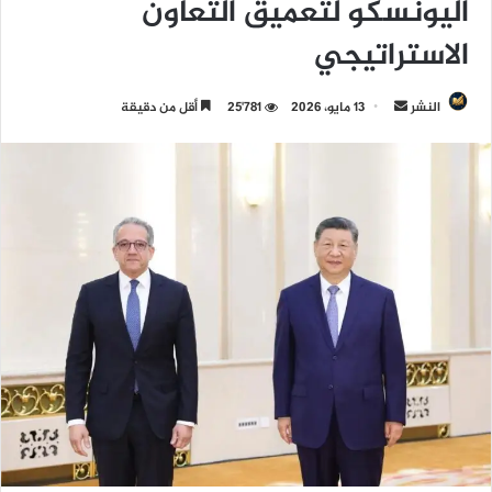
اليونسكو لتعميق التعاون
الاستراتيجي
النشر
أ
13 مايو، 2026
25٬781
أقل من دقيقة
ر
س
ل
ب
ر
ي
د
ا
إ
ل
ك
ت
ر
و