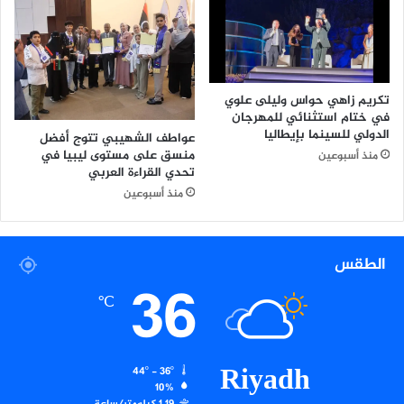
إ
ع
ل
ا
م
تكريم زاهي حواس وليلى علوي
ي
في ختام استثنائي للمهرجان
ا
الدولي للسينما بإيطاليا
عواطف الشهيبي تتوج أفضل
ل
منسق على مستوى ليبيا في
منذ أسبوعين
أ
تحدي القراءة العربي
و
منذ أسبوعين
ل
و
ت
الطقس
س
36
ت
ع
℃
ر
ض
م
Riyadh
44º - 36º
س
10%
ت