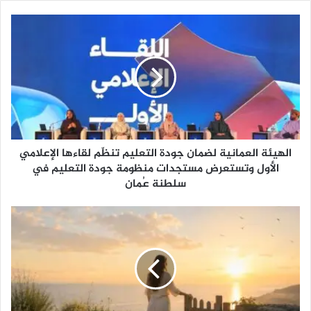
ا
ل
ه
ي
ئ
ة
ا
ل
ع
الهيئة العمانية لضمان جودة التعليم تنظّم لقاءها الإعلامي
م
ا
الأول وتستعرض مستجدات منظومة جودة التعليم في
ن
سلطنة عُمان
ي
ة
ب
ل
ع
ض
ض
م
ا
ا
ل
ن
ر
ج
ح