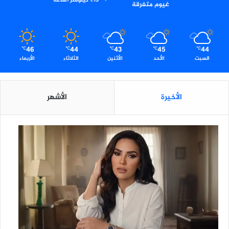
1.19 كيلومتر/ساعة
غيوم متفرقة
ج
د
ا
ت
م
46
44
43
45
44
℃
℃
℃
℃
℃
ن
السبت
الأحد
الأثنين
الثلاثاء
الأربعاء
ظ
و
م
الأخيرة
الأشهر
ة
ج
و
د
ة
ا
ل
ت
ع
ل
ي
م