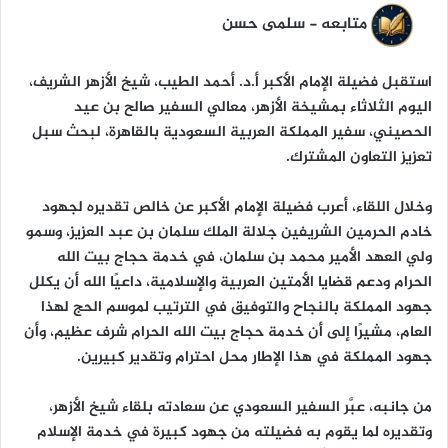
ن
متابعه - سلمى حسن
ي
ا
استقبل فضيلة الإمام الأكبر أ.د. أحمد الطيب، شيخ الأزهر الشريف،
اليوم الثلاثاء بمشيخة الأزهر، معالي السفير صالح بن عيد
الحصيني، سفير المملكة العربية السعودية بالقاهرة، لبحث سبل
تعزيز التعاون المشترك.
وخلال اللقاء، أعرب فضيلة الإمام الأكبر عن خالص تقديره لجهود
خادم الحرمين الشريفين جلالة الملك سلمان بن عبد العزيز، وسمو
ولي العهد الأمير محمد بن سلمان، في خدمة حجاج بيت الله
الحرام ودعم قضايا الأمتين العربية والإسلامية، داعيًا الله أن يكلل
جهود المملكة بالنجاح والتوفيق في الترتيب لموسم الحج لهذا
العام، مشيرًا إلى أن خدمة حجاج بيت الله الحرام شرف عظيم، وأن
جهود المملكة في هذا الإطار محل احترام وتقدير كبيرين.
من جانبه، عبَّر السفير السعودي عن سعادته بلقاء شيخ الأزهر،
وتقديره لما يقوم به فضيلته من جهود كبيرة في خدمة الإسلام