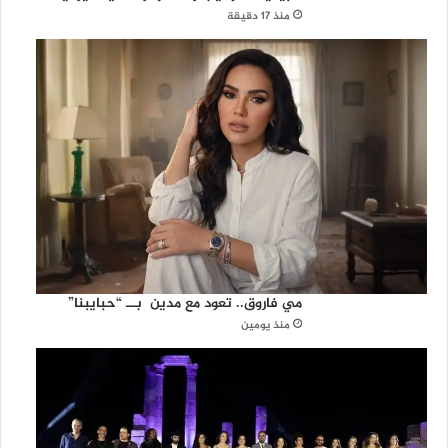
ي
منذ 17 دقيقة
ة
مي فاروق.. تعود مع مدين بــ “حبايبنا”
منذ يومين