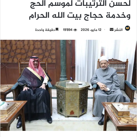
لحسن الترتيبات لموسم الحج
وخدمة حجاج بيت الله الحرام
النشر
أ
12 مايو، 2026
19٬894
دقيقة واحدة
ر
س
ل
ب
ر
ي
د
ا
إ
ل
ك
ت
ر
و