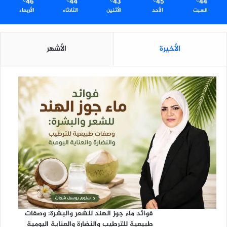
ي
46
44
43
45
44
℃
℃
℃
℃
℃
السبت
الأحد
الأثنين
الثلاثاء
الأربعاء
ة
ا
ل
س
الأخيرة
الأشهر
م
ع
ف
ي
ا
ل
م
ن
ش
آ
ت
ا
ل
ص
ن
فوائد ماء جوز الهند للشعر والبشرة: وصفات
ا
طبيعية للترطيب والنضارة والعناية اليومية
ع