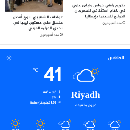
ل
ي
تكريم زاهي حواس وليلى علوي
ن
ة
في ختام استثنائي للمهرجان
ق
م
الدولي للسينما بإيطاليا
عواطف الشهيبي تتوج أفضل
ل
ن
منسق على مستوى ليبيا في
منذ أسبوعين
ح
تحدي القراءة العربي
م
منذ أسبوعين
ل
ت
ه
الطقس
ا
41
ل
℃
ت
و
ع
و
Riyadh
44º - 36º
ي
8%
ة
1.59 كيلومتر/ساعة
غيوم متفرقة
ل
ح
م
ا