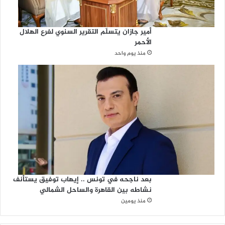
أمير جازان يتسلّم التقرير السنوي لفرع الهلال
الأحمر
منذ يوم واحد
بعد ناجحه في تونس .. إيهاب توفيق يستأنف
نشاطه بين القاهرة والساحل الشمالي
منذ يومين