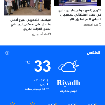
ط
ر
ل
ض
تكريم زاهي حواس وليلى علوي
ا
عُ
في ختام استثنائي للمهرجان
ب
م
الدولي للسينما بإيطاليا
عواطف الشهيبي تتوج أفضل
ي
ا
منسق على مستوى ليبيا في
منذ أسبوعين
ة
ن
تحدي القراءة العربي
ب
ل
منذ أسبوعين
ج
ل
ا
ب
م
ت
الطقس
ع
ر
33
ة
و
ا
℃
ل
ل
و
ت
ا
ق
ل
Riyadh
44º - 33º
ن
ط
12%
ي
ا
1.3 كيلومتر/ساعة
غيوم متفرقة
ة
ق
و
ة
ا
ل