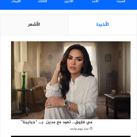
السبت
الأحد
الأثنين
الثلاثاء
الأربعاء
ا
ل
ع
الأخيرة
الأشهر
ل
و
م
ا
ل
ر
ي
ا
ض
ي
ة
مي فاروق.. تعود مع مدين بــ “حبايبنا”
منذ يوم واحد