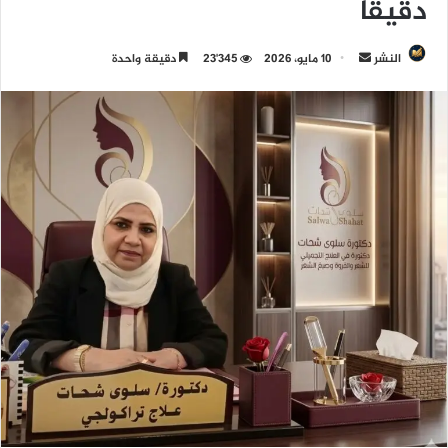
دقيقاً
النشر
أ
10 مايو، 2026
23٬345
دقيقة واحدة
ر
س
ل
ب
ر
ي
د
ا
إ
ل
ك
ت
ر
و
ن
ي