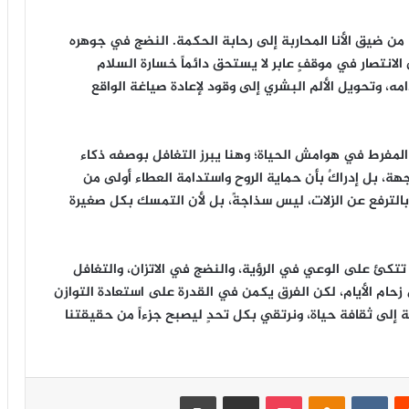
 من ضيق الأنا المحاربة إلى رحابة الحكمة. النضج في جوهره
الانتصار في موقفٍ عابر لا يستحق دائماً خسارة السلام
امه، وتحويل الألم البشري إلى وقود لإعادة صياغة الواقع
المفرط في هوامش الحياة؛ وهنا يبرز التغافل بوصفه ذكاء
هة، بل إدراكٌ بأن حماية الروح واستدامة العطاء أولى من
بالترفع عن الزلات، ليس سذاجةً، بل لأن التمسك بكل صغيرة
 تتكئ على الوعي في الرؤية، والنضج في الاتزان، والتغافل
زحام الأيام، لكن الفرق يكمن في القدرة على استعادة التوازن
ة إلى ثقافة حياة، ونرتقي بكل تحدٍ ليصبح جزءاً من حقيقتنا
‏Reddit
‏VKontakte
Odnoklassniki
‫Pocket
مشاركة عبر البريد
طباعة