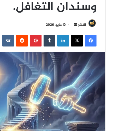
وسندان التغافل.
أ
النشر
10 مايو، 2026
ر
فيسبوك
‫X
لينكدإن
‏Tumblr
بينتيريست
‏Reddit
‏VKontakte
س
ل
ب
ر
ي
د
ا
إ
ل
ك
ت
ر
و
ن