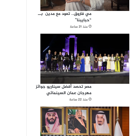
مي فاروق.. تعود مع مدين بــ
“حبايبنا”
منذ 21 ساعة
مصر تحصد أفضل سيناريو جوائز
مهرجان عمان السينمائي
منذ 22 ساعة