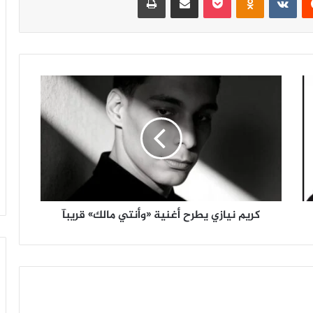
ك
ر
ي
م
ن
ي
ا
ز
ي
كريم نيازي يطرح أغنية «وأنتي مالك» قريبآ
ي
ط
ر
ح
أ
غ
ن