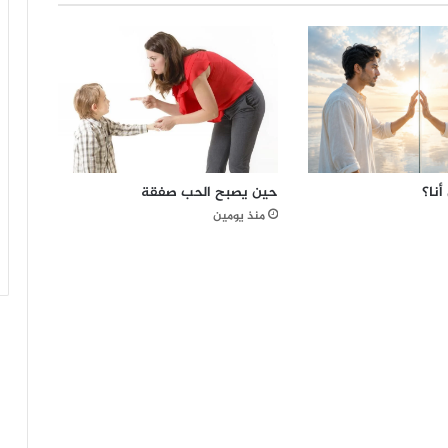
ي
ة
«
و
أ
ن
ت
ي
م
أنا؟
حين يصبح الحب صفقة
ا
ل
منذ يومين
ك
»
ق
ر
ي
ب
آ