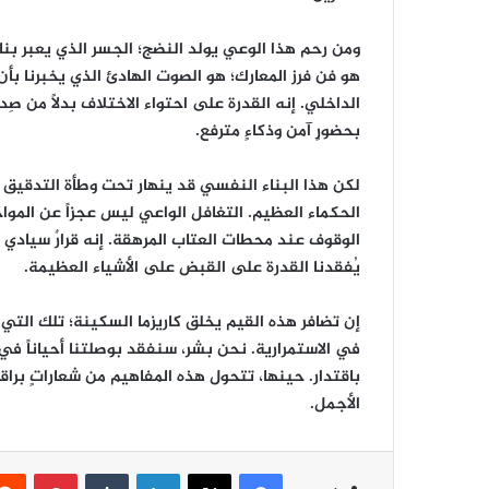
ومن رحم هذا الوعي يولد النضج؛ الجسر الذي يعبر بنا
هو فن فرز المعارك؛ هو الصوت الهادئ الذي يخبرنا بأن 
الداخلي. إنه القدرة على احتواء الاختلاف بدلاً من صِد
بحضورٍ آمن وذكاءٍ مترفع.
لكن هذا البناء النفسي قد ينهار تحت وطأة التدقيق 
الحكماء العظيم. التغافل الواعي ليس عجزاً عن المواج
الوقوف عند محطات العتاب المرهقة. إنه قرارٌ سيادي 
يُفقدنا القدرة على القبض على الأشياء العظيمة.
إن تضافر هذه القيم يخلق كاريزما السكينة؛ تلك التي
في الاستمرارية. نحن بشر، سنفقد بوصلتنا أحياناً في 
باقتدار. حينها، تتحول هذه المفاهيم من شعاراتٍ براق
الأجمل.
فيسبوك
‫X
لينكدإن
‏Tumblr
بينتيريست