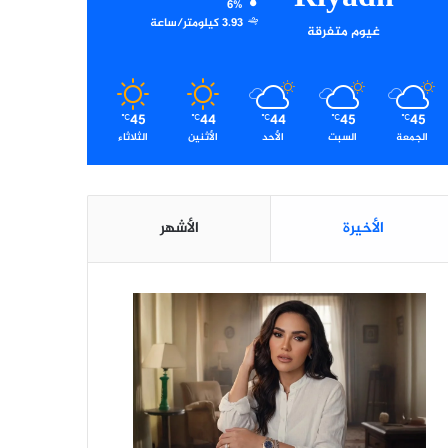
6%
3.93 كيلومتر/ساعة
غيوم متفرقة
45
44
44
45
45
℃
℃
℃
℃
℃
الجمعة
السبت
الأحد
الأثنين
الثلاثاء
الأخيرة
الأشهر