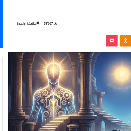
38٬367
دقيقة واحدة
‫Pocket
Odnoklassniki