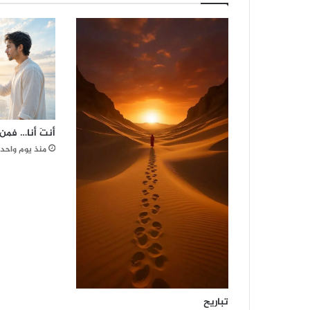
ل
يُ
ط
وَّ
ر
و
ن
أنتَ أنا… فمن 
منذ يوم واحد
تباريح