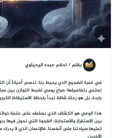
ي
ا
بقلم / احلام عبده اليحياوي
في غمرة الضجيج الذي يحيط بنا، ننسى أحياناً أن ال
نعتني بتفاصيلها؛ صراعٌ يومي لضبط التوازن بين صرامة ا
باردة، بل هو رحلة شاقة تبدأ بلحظة الاستيقاظ الكبرى
هذا الوعي هو الكشاف الذي نسلطه على عتمة ذواتنا لن
بين الاستفزاز والاستجابة؛ الفجوة التي نحول فيها رد
تمليها سيادتنا على أنفسنا. فالإنسان الذي لا يدرك م
الآخرين.