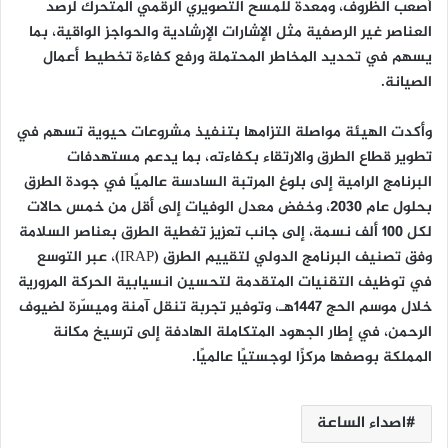
أصعب الظروف، ومعدة للمسح التصويري الرقمي المتحرك لرصد
العناصر غير الرصفية مثل الإشارات الإرشادية والحواجز الواقية، بما
يسهم في تحديد المخاطر المحتملة ورفع كفاءة تخطيط أعمال
الصيانة.
وأكدت الهيئة مواصلة التزامها بتنفيذ مشروعات حيوية تسهم في
تطوير قطاع الطرق والارتقاء بكفاءته، بما يدعم مستهدفات
البرنامج الرامية إلى بلوغ المرتبة السادسة عالميًا في جودة الطرق
بحلول عام 2030، وخفض معدل الوفيات إلى أقل من خمس حالات
لكل 100 ألف نسمة، إلى جانب تعزيز تغطية الطرق بعناصر السلامة
وفق تصنيف البرنامج الدولي لتقييم الطرق (IRAP)، عبر التوسع
في توظيف التقنيات المتقدمة لتحسين انسيابية الحركة المرورية
خلال موسم الحج 1447هـ، وتوفير تجربة تنقل آمنة وميسّرة لضيوف
الرحمن، في إطار الجهود المتكاملة الهادفة إلى ترسيخ مكانة
المملكة بوصفها مركزًا لوجستيًا عالميًا.
اصداء الساعة