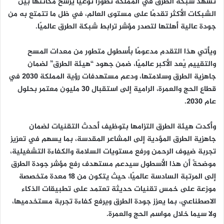
تشهد شبكة الطرق في المملكة تطورًا نوعيًا يرسخ مكانتها بين
ا
الشبكات الأكثر تقدمًا على مستوى العالم، في ظل ما تتمتع به من
جودة عالية أهلتها لتصدر مؤشر ترابط شبكة الطرق عالميًا.
ويأتي هذا التقدم مدعومًا بأسطول متطور من معدات المسح
والتقييم يُعد الأكبر عالميًا، ضمن جهود “هيئة الطرق” لضمان
جاهزية الطرق وسلامتها، ودعم مستهدفات رؤية المملكة 2030 في
قطاع الحج والعمرة، الرامية إلى استقبال 30 مليون معتمر بحلول
عام 2030.
وأكدت هيئة الطرق التزامها بتوظيف أحدث التقنيات لضمان
جاهزية الطرق المؤدية إلى المشاعر المقدسة، بما يسهم في تعزيز
تجربة ضيوف الرحمن ورفع مستويات السلامة والكفاءة التشغيلية،
موضحةً أن هذا الأسطول سيدعم مستهدف رفع مؤشر جودة الطرق
إلى المرتبة السادسة عالميًا، حيث يتكون من 18 معدة متخصصة
موزعة على خمس تقنيات حديثة تعتمد على تطبيقات الذكاء
الاصطناعي، بما يعزز جودة الطرق ويرفع كفاءة تجربة مستخدميها،
ولا سيما خلال مواسم الحج والعمرة.