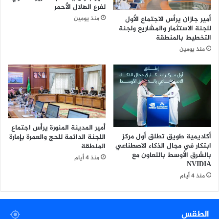
لفرع الهلال الأحمر
س
ق
أمير جازان يرأس الاجتماع الأول
منذ يومين
ل
ا
للجنة الاستثمار والمشاريع ولجنة
ح
ب
التخطيط بالمنطقة
ة
ي
منذ يومين
ب
ة
ا
م
ل
ش
ظ
ت
ه
ر
ر
ك
ا
ة
ن
خ
أمير المدينة المنورة يرأس اجتماع
و
ل
أكاديمية طويق تطلق أول مركز
اللجنة الدائمة للحج والعمرة بإمارة
ي
ا
ابتكار في مجال الذكاء الاصطناعي
المنطقة
طّ
ل
بالشرق الأوسط بالتعاون مع
منذ 4 أيام
ل
ش
NVIDIA
ع
ه
منذ 4 أيام
ع
ر
ل
أ
ى
ب
الطقس
م
ر