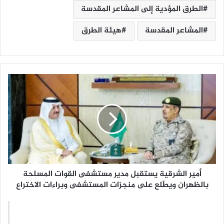
الطرق المؤدية إلى المشاعر المقدسة
المشاعر المقدسة
هيئة الطرق
أ
م
ي
ر
ا
ل
ش
ر
ق
أمير الشرقية يستقبل مدير مستشفى القوات المسلحة
ي
ة
بالظهران ويطّلع على منجزات المستشفى وبراءات الاختراع
ي
س
ت
"