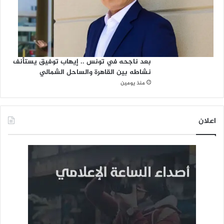
بعد ناجحه في تونس .. إيهاب توفيق يستأنف
نشاطه بين القاهرة والساحل الشمالي
منذ يومين
اعلان