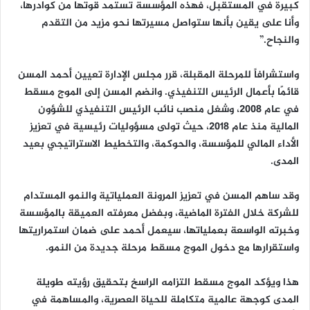
كبيرة في المستقبل، فهذه المؤسسة تستمد قوتها من كوادرها،
وأنا على يقين بأنها ستواصل مسيرتها نحو مزيد من التقدم
والنجاح.”
واستشرافاً للمرحلة المقبلة، قرر مجلس الإدارة تعيين أحمد المسن
قائمًا بأعمال الرئيس التنفيذي. وانضم المسن إلى الموج مسقط
في عام 2008، وشغل منصب نائب الرئيس التنفيذي للشؤون
المالية منذ عام 2018، حيث تولى مسؤوليات رئيسية في تعزيز
الأداء المالي للمؤسسة، والحوكمة، والتخطيط الاستراتيجي بعيد
المدى.
وقد ساهم المسن في تعزيز المرونة العملياتية والنمو المستدام
للشركة خلال الفترة الماضية، وبفضل معرفته العميقة بالمؤسسة
وخبرته الواسعة بعملياتها، سيعمل أحمد على ضمان استمراريتها
واستقرارها مع دخول الموج مسقط مرحلة جديدة من النمو.
هذا ويؤكد الموج مسقط التزامه الراسخ بتحقيق رؤيته طويلة
المدى كوجهة عالمية متكاملة للحياة العصرية، والمساهمة في