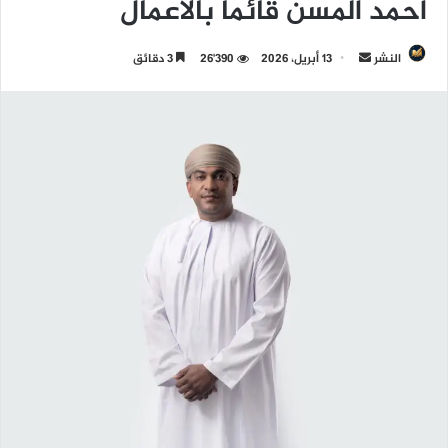
أحمد المسن قائمًا بالأعمال
النشر
أ
13 أبريل، 2026
26٬390
3 دقائق
ر
س
ل
ب
ر
ي
د
ا
إ
ل
ك
ت
ر
و
ن
ي