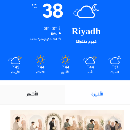
38
ت
℃
ع
ق
د
ل
Riyadh
38º - 37º
ق
10%
ا
0.93 كيلومتر/ساعة
غيوم متفرقة
ء
ه
ا
ا
45
44
44
44
37
ل
℃
℃
℃
℃
℃
السبت
الأحد
الأثنين
الثلاثاء
الأربعاء
إ
ع
ل
ا
الأخيرة
الأشهر
م
ي
ا
ل
س
ن