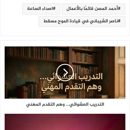
أحمد المسن قائمًا بالأعمال
اصداء الساعة
ناصر الشيباني في قيادة الموج مسقط
ا
ل
ت
د
ر
ي
ب
ا
ل
التدريب العشوائي… وهم التقدم المهني
ع
ش
و
م
ا
ط
ئ
ا