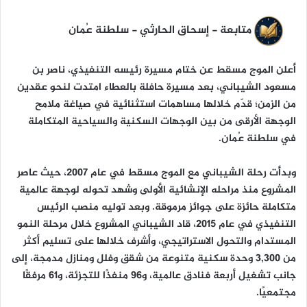
ا
متابعة - إسحاق الحارثي - سلطنة عُمان
أعلن الموج مسقط عن ختام مسيرة رئيسه التنفيذي، ناصر بن
مسعود الشيباني، بعد مسيرة حافلة بالعطاء امتدت لنحو عقدين
من الزمن؛ قدّم خلالها مساهمات استثنائية في صياغة ملامح
الوجهة الأرقى من بين الوجهات السكنية والسياحية المتكاملة
في سلطنة عُمان.
وبدأت رحلة الشيباني مع الموج مسقط في عام 2007، حيث عاصر
المشروع منذ مراحله الإنشائية الأولى وشهد تحوله لوجهة عالمية
متكاملة حائزة على جوائز مرموقة. وبعد توليه منصب الرئيس
التنفيذي في عام 2015، قاد الشيباني المشروع خلال مرحلة النمو
المستدام والتحول الاستراتيجي، وأشرف خلالها على تسليم أكثر
من 3,300 وحدة سكنية متنوعة من شقق وفلل ومنازل مدمجة، إلى
جانب تشغيل أربعة فنادق عالمية، و96 منفذًا للتجزئة، و61 مرفقًا
مجتمعيًا.