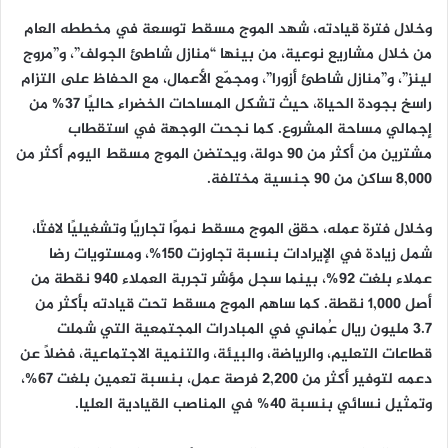
وخلال فترة قيادته، شهد الموج مسقط توسعة في مخططه العام
من خلال مشاريع نوعية، من بينها “منازل شاطئ الجولف”، و”مروج
لينز”، و”منازل شاطئ أزورا”، ومجمّع الأعمال، مع الحفاظ على التزام
راسخ بجودة الحياة، حيث تشكل المساحات الخضراء حاليًا 37% من
إجمالي مساحة المشروع. كما نجحت الوجهة في استقطاب
مشترين من أكثر من 90 دولة، ويحتضن الموج مسقط اليوم أكثر من
8,000 ساكن من 90 جنسية مختلفة.
وخلال فترة عمله، حقق الموج مسقط نموًا تجاريًا وتشغيليًا لافتًا،
شمل زيادة في الإيرادات بنسبة تجاوزت 150%، ومستويات رضا
عملاء بلغت 92%، بينما سجل مؤشر تجربة العملاء 940 نقطة من
أصل 1,000 نقطة. كما ساهم الموج مسقط تحت قيادته بأكثر من
3.7 مليون ريال عُماني في المبادرات المجتمعية التي شملت
قطاعات التعليم، والرياضة، والبيئة، والتنمية الاجتماعية، فضلاً عن
دعمه لتوفير أكثر من 2,200 فرصة عمل، بنسبة تعمين بلغت 67%،
وتمثيل نسائي بنسبة 40% في المناصب القيادية العليا.