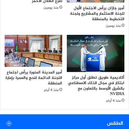
لفرع الهلال الأحمر
ي
أمير جازان يرأس الاجتماع الأول
منذ يومين
و
للجنة الاستثمار والمشاريع ولجنة
ط
التخطيط بالمنطقة
ي
منذ يومين
ر
ا
ن
ا
ل
س
ل
ا
أمير المدينة المنورة يرأس اجتماع
م
أكاديمية طويق تطلق أول مركز
اللجنة الدائمة للحج والعمرة بإمارة
و
ابتكار في مجال الذكاء الاصطناعي
المنطقة
ت
بالشرق الأوسط بالتعاون مع
منذ 4 أيام
ر
NVIDIA
ا
منذ 4 أيام
ن
ز
و
الطقس
م