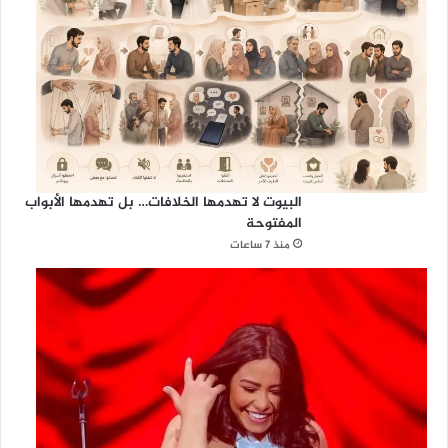
و
ي
ا
ل
م
ش
ت
ر
ك
البيوت لا تهدمها الخلافات… بل تهدمها الأبواب
المفتوحة
منذ 7 ساعات