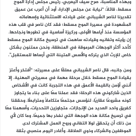
وبهذه المناسبة، صرح سيف اليعربي، رئيس مجلس إدارة الموج
مسقط، قائلاً: “نيابة عن مجلس الإدارة، أود أن أعرب عن عميق
تقديرنا لناصر الشيباني على قيادته الاستثنائية وإسهاماته
المشهودة في مسيرة الموج مسقط؛ فقد كان ناصر في قلب هذه
المؤسسة منذ أيامها الأولى، وركيزة أساسية في تطورها ونجاحها.
إن رؤيته وتفانيه وقيادته ساهمت في ترسيخ مكانة الموج مسقط
كأحد أكثر الوجهات المرموقة في المنطقة، ونحن ممتنون بشكل
خاص للإرث الذي يتركه والأسس المتينة التي أرساها للمستقبل”.
ومن جانبه، قال ناصر الشيباني معلقًا على مسيرته: “أفتخر وأعتز
بقيادة الموج مسقط خلال مرحلة مهمة في مسيرتي المهنية. إلا
أنني أؤمن بالقيمة الأعمق في هذه التجربة كانت في الأشخاص
الذين شاركوني هذه الرحلة؛ فقد عملنا معًا على بناء ما يتجاوز
كونه مشروعًا عقاريًا، لنؤسس مجتمعًا متكاملاً ومترابطًا. وحققنا
كفريق واحد العديد من الإنجازات، متجاوزين التحديات، وأسهمنا معًا
في ترسيخ مكانة هذه الوجهة التي نفخر بها جميعًا. وما كان لأي
من ذلك أن يتحقق لولا التفاني وروح العمل المشترك لدى
الموظفين والشركاء وذوي العلاقة. وأغادر اليوم منصبي بثقة