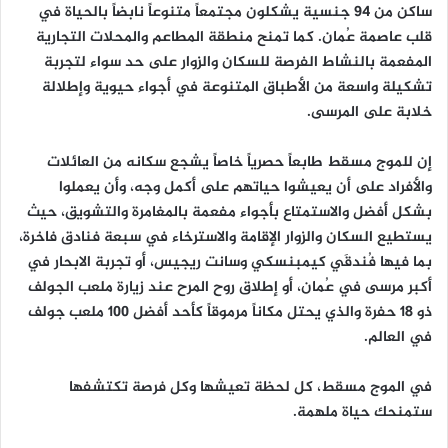
ساكن من 94 جنسية يشكلون مجتمعاً متنوعاً نابضاً بالحياة في
قلب عاصمة عُمان. كما تمنح منطقة المطاعم والمحلات التجارية
المفعمة بالنشاط الفرصة للسكان والزوار على حد سواء لتجربة
تشكيلة واسعة من الأطباق المتنوعة في أجواء حيوية وإطلالة
خلابة على المرسى.
إن للموج مسقط طابعاً حصرياً خاصاً يشجع سكانه من العائلات
والأفراد على أن يعيشوا حياتهم على أكمل وجه، وأن يعملوا
بشكل أفضل والاستمتاع بأجواء مفعمة بالمغامرة والتشويق، حيث
يستطيع السكان والزوار الإقامة والاسترخاء في سبعة فنادق فاخرة،
بما فيها فُندقَي كيمبنسكي وسانت ريجيس، أو تجربة الابحار في
أكبر مرسى في عُمان، أو إطلاق روح المرح عند زيارة ملعب الجولف
ذو 18 حفرة والذي يحتل مكاناً مرموقاً كأحد أفضل 100 ملعب جولف
في العالم.
في الموج مسقط، كل لحظة تعيشها وكل فرصة تكتشفها
ستمنحك حياة ملهمة.