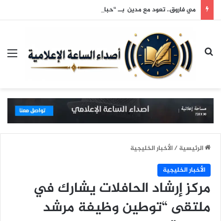
مي فاروق.. تعود مع مدين بــ “حبايبنا”
بحث عن
الق
الرئيسية
/
الأخبار الخليجية
الأخبار الخليجية
مركز إرشاد الحافلات يشارك في
ملتقى “توطين وظيفة مرشد