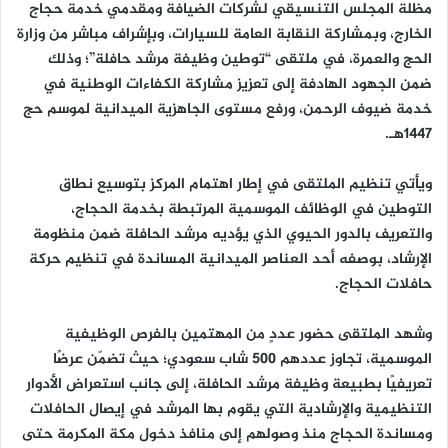
مظلة المجلس التنسيقي لشركات الضيافة ومقدمي خدمة حجاج
ن
الخارج، وبمشاركة النقابة العامة للسيارات، وبإشراف مباشر من وزارة
ي
الحج والعمرة، في ملتقى “توطين وظيفة مرشد حافلة”؛ وذلك
ا
ضمن الجهود الهادفة إلى تعزيز مشاركة الكفاءات الوطنية في
خدمة ضيوف الرحمن، ورفع مستوى الجاهزية الميدانية لموسم حج
1447هـ.
ويأتي تنظيم الملتقى في إطار اهتمام المركز بتوسيع نطاق
التوطين في الوظائف الموسمية المرتبطة بخدمة الحجاج،
والتعريف بالدور الحيوي الذي يؤديه مرشد الحافلة ضمن منظومة
الإرشاد، بوصفه أحد العناصر الميدانية المساندة في تنظيم حركة
حافلات الحجاج.
وشهد الملتقى حضور عددٍ من المهتمين بالفرص الوظيفية
الموسمية، تجاوز عددهم 500 شاب سعودي؛ حيث تضمّن عرضًا
تعريفيًا بطبيعة وظيفة مرشد الحافلة، إلى جانب استعراض الأدوار
التنظيمية والإرشادية التي يقوم بها المرشد في إيصال الحافلات
ومساندة الحجاج منذ وصولهم إلى منافذ دخول مكة المكرمة حتى