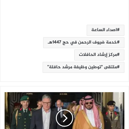
اصداء الساعة
خدمة ضيوف الرحمن في حج 1447هـ
مركز إرشاد الحافلات
ملتقى "توطين وظيفة مرشد حافلة"
ر
ئ
ي
س
ا
ل