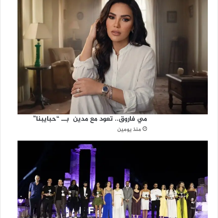
مي فاروق.. تعود مع مدين بــ “حبايبنا”
منذ يومين