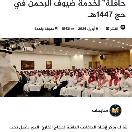
حافلة” لخدمة ضيوف الرحمن في
حج 1447هـ
النشر
أ
9 أبريل، 2026
15٬631
دقيقة واحدة
ر
س
ل
ب
ر
ي
د
ا
إ
ل
ك
متابعات
ت
ر
شارك مركز إرشاد الحافلات الناقلة لحجاج الخارج، الذي يعمل تحت
و