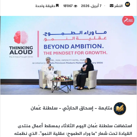
النشر
أ
7 أبريل، 2026
18٬067
دقيقة واحدة
ر
س
ل
ب
ر
ي
د
ا
إ
ل
ك
ت
ر
متابعة - إسحاق الحارثي - سلطنة عُمان
و
ن
ي
استضافت سلطنة عُمان اليوم الثلاثاء بمسقط أعمال منتدى
ا
القيادة تحت شعار “ما وراء الطموح: عقلية النمو”. الذي نظمته