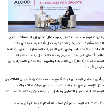
وقال: “تقوم منصة ‘التفكير بصوت عالٍ’ على إيجاد مساحة تتيح
للقادة مشاركة تجاربهم الحقيقية بكل شفافية، بما في ذلك
النجاحات والتحديات. وفي ظل التغيرات المتسارعة التي يشهدها
عالم الأعمال، لم يعد الطموح وحده كافيًا، بل يتطلب النجاح
المستدام قدرًا عاليًا من الانضباط والمرونة والتفكير الاستراتيجي
طويل الأمد.”
ويأتي تنظيم المنتدى تماشيًا مع مستهدفات رؤية عُمان 2040، من
خلال الإسهام في بناء قيادات قادرة على مواكبة التحولات
المستقبلية وتعزيز التعاون وتبادل المعرفة بين مختلف القطاعات.
وأكدت شركة المها على أن “سلسلة أفكار المها” تمثل منصة