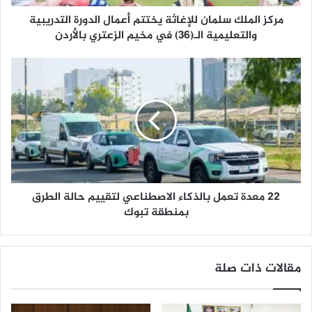
ك
مركز الملك سلمان للإغاثة يختتم أعمال الدورة التدريبية
س
ل
والتعليمية الـ(36) في مخيم الزعتري بالأردن
م
ا
2
ن
2
ل
م
ل
ع
إ
د
غ
ة
ا
ت
ث
ع
ة
م
ي
22 معدة تعمل بالذكاء الاصطناعي لتقييم حالة الطرق
ل
خ
ب
بمنطقة تبوك
ت
ا
ت
ل
م
ذ
مقالات ذات صلة
أ
ك
ع
ا
م
ء