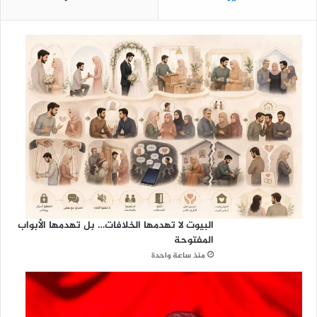
ع
ت
ر
ي
ب
ا
ل
أ
ر
د
ن
البيوت لا تهدمها الخلافات… بل تهدمها الأبواب
المفتوحة
منذ ساعة واحدة