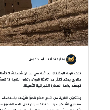
ي
ا
متابعة: ابتسام حكمى
تقف قرية المشكاة التراثية في نجران شامخةً، لا كأطل
بتاريخٍ 
تجسّد براعة العمارة النجرانية الأصيلة.
وتتكوّن القرية من اثني عشر قصرًا شُيّدت باستخدا
معماري اشتهرت به المنطقة، ولم تكن هذه القصور مج