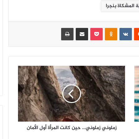
ة المشكاة بنجرا
‏Reddit
‏VKontakte
Odnoklassniki
‫Pocket
مشاركة عبر البريد
طباعة
ز
م
ل
و
ن
ي
ز
م
ل
زملوني زملوني… حين كانت المرأة أول الأمان
و
ن