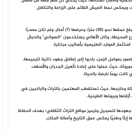
ة الحماية والأمان لسكانها، حيث يحكي كل قصر قصةً من قصص
اك، ويعكس نمط العيش القائم على الزراعة والتكافل
وتُمثّل بئر المشكاة المطوية شريان الحياة للقرية، إذ يبلغ عمقها نحو (50) مترًا، وعرضها (7) أمتار، ولم تكن مصدرًا
رع المحيطة، وكان الأهالي يستخدمون “السواني” والحبال
ستثمار الموارد الطبيعية بأساليب مبتكرة.
صور بعوامل الزمن، بادروا إلى إطلاق جهود ذاتية لترميمها،
موروثة، حيث عملوا على إعادة تأهيل الجدران والأسقف،
كانت يومًا نابضة بالحياة.
ملكة وخارجها، حيث تستقطب المهتمين بالتراث والراغبين في
زقتها وبيوتها الطينية.
 جهودها لتسجيل وترميز مواقع التراث الثقافي؛ بهدف الحفاظ
إرثًا وطنيًّا يعكس عمق التاريخ وأصالة المكان.