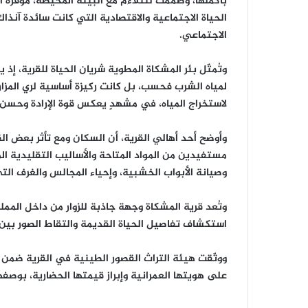
بأكملها، وصُممت لتتلاءم مع البيئة المحيطة، موفّر
الحياة الاجتماعية والاقتصادية التي كانت سائدة آنذ
الاجتماعي.
لمياه الشرب فحسب، بل كانت ركيزة أساسية لري المزا
لاستخراج المياه، في مشهدٍ يعكس قوة الإرادة وحسن ا
وأوضح أحد أهالي القرية، أن السكان ومع تأثر بعض الق
مستفيدين من المواد المتاحة والأساليب التقليدية ال
وصيانة الأبواب الخشبية، وإحياء المجالس والغرف التي 
وتُعد قرية المشكاة وجهة جاذبة للزوار من داخل الم
استكشاف تفاصيل الحياة القديمة والتقاط الصور بين أ
ووثّقت هيئة التراث القصور الطينية في القرية ضمن
على هويتها العمرانية وإبراز قيمتها الحضارية، بوصفها 