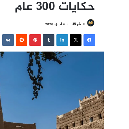
حكايات 300 عام
أ
النشر
4 أبريل، 2026
ر
فيسبوك
‫X
لينكدإن
‏Tumblr
بينتيريست
‏Reddit
‏VKontakte
س
ل
ب
ر
ي
د
ا
إ
ل
ك
ت
ر
و
ن