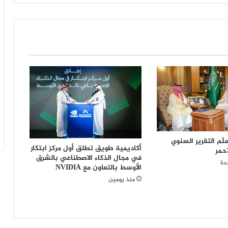
ي
…
ح
ي
ن
ك
ا
ن
ت
ا
ل
م
ر
لّم التقرير السنوي
أ
أكاديمية طويق تطلق أول مركز ابتكار
أحمر
ة
في مجال الذكاء الاصطناعي بالشرق
أ
دة
الأوسط بالتعاون مع NVIDIA
و
منذ يومين
ل
ا
ل
أ
م