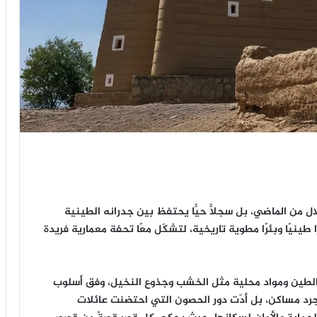
ال من الماضي، بل سجلًّا حيًّا يحتفظ بين جدرانه الطينية
يمتد لأكثر من ثلاثة قرون، وتضم القرية 12 قصرًا طينيًا وبئرًا مطوية تاريخية، لتشكّل معًا تحفة معمارية فريدة
م الطين ومواد محلية مثل الخشب وجذوع النخيل، وفق أسلوب
رد مساكن، بل أدّت دور الحصون التي احتضنت عائلات