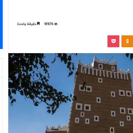
18٬676
دقيقة واحدة
‫Pocket
Odnoklassniki