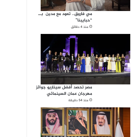
مي فاروق.. تعود مع مدين بــ
“حبايبنا”
منذ 4 دقائق
مصر تحصد أفضل سيناريو جوائز
مهرجان عمان السينمائي
منذ 54 دقيقة