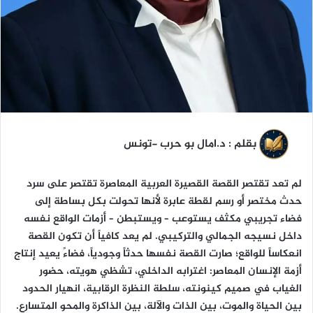
ا
بقلم : د.امال بو حرب -تونس
لم تعد تقتصر القصة القصيرة العربية المعاصرة تقتصر على سرد
حدث مختصر أو رسم لقطة عابرة لأنها تحولت بكل بساطة إلى
فضاء تجريبي مكثف يستوعب – ويستبطن – أزمات الواقع نفسه
داخل نسيجه الجمالي والتركيبي. لم يعد كافياً أن تكون القصة
انعكاساً للواقع؛ صارت القصة نفسها حدثاً وجودياً، فضاءً يعيد إنتاج
أزمة الإنسان المعاصر: اغترابه الداخلي، تشظي هويته، حضور
الغياب في صميم كينونته، سلطة النظرة الرقابية، انهيار الحدود
بين الحياة والموت، بين الذات والآلة، بين الذاكرة والمحو المتسارع.