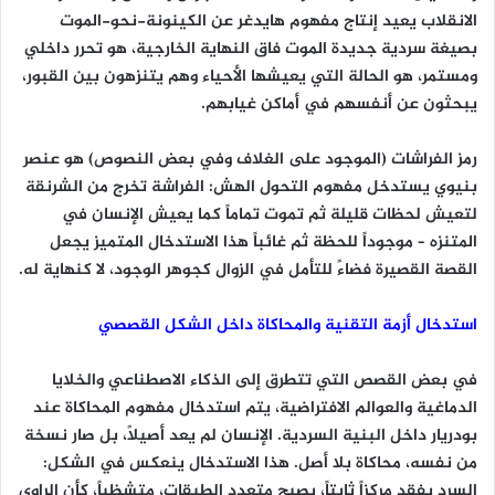
الانقلاب يعيد إنتاج مفهوم هايدغر عن الكينونة-نحو-الموت
بصيغة سردية جديدة الموت فاق النهاية الخارجية، هو تحرر داخلي
ومستمر، هو الحالة التي يعيشها الأحياء وهم يتنزهون بين القبور،
يبحثون عن أنفسهم في أماكن غيابهم.
رمز الفراشات (الموجود على الغلاف وفي بعض النصوص) هو عنصر
بنيوي يستدخل مفهوم التحول الهش: الفراشة تخرج من الشرنقة
لتعيش لحظات قليلة ثم تموت تماماً كما يعيش الإنسان في
المتنزه – موجوداً للحظة ثم غائباً هذا الاستدخال المتميز يجعل
القصة القصيرة فضاءً للتأمل في الزوال كجوهر الوجود، لا كنهاية له.
استدخال أزمة التقنية والمحاكاة داخل الشكل القصصي
في بعض القصص التي تتطرق إلى الذكاء الاصطناعي والخلايا
الدماغية والعوالم الافتراضية، يتم استدخال مفهوم المحاكاة عند
بودريار داخل البنية السردية. الإنسان لم يعد أصيلاً، بل صار نسخة
من نفسه، محاكاة بلا أصل. هذا الاستدخال ينعكس في الشكل:
السرد يفقد مركزاً ثابتاً، يصبح متعدد الطبقات، متشظياً، كأن الراوي