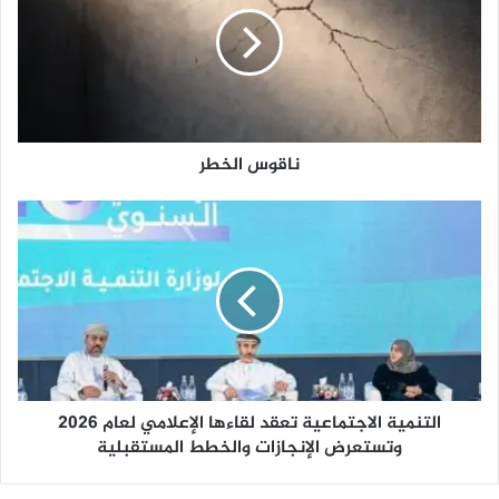
ق
و
س
ا
ل
خ
ط
ناقوس الخطر
ر
ا
ل
ت
ن
م
ي
ة
ا
ل
التنمية الاجتماعية تعقد لقاءها الإعلامي لعام 2026
ا
ج
وتستعرض الإنجازات والخطط المستقبلية
ت
م