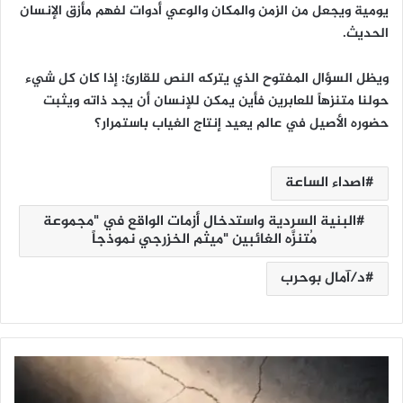
يومية ويجعل من الزمن والمكان والوعي أدوات لفهم مأزق الإنسان
الحديث.
ويظل السؤال المفتوح الذي يتركه النص للقارئ: إذا كان كل شيء
حولنا متنزهاً للعابرين فأين يمكن للإنسان أن يجد ذاته ويثبت
حضوره الأصيل في عالم يعيد إنتاج الغياب باستمرار؟
اصداء الساعة
البنية السردية واستدخال أزمات الواقع في "مجموعة
مُتنزَّه الغائبين "ميثم الخزرجي نموذجاً
د/آمال بوحرب
ن
ا