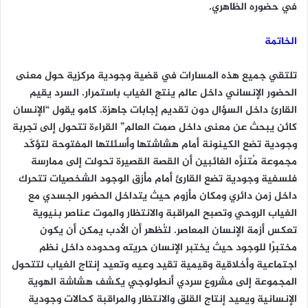
في حضوره الظاهري.
الخاتمة
تلتقي جميع هذه المسارات في قضية وجودية مركزية حول معنى
الحضور الإنساني داخل عالم ينتج الغياب باستمرار. السرد يقيم
القارئ داخل السؤال دون تقديم إجابات جاهزة. كامو يقول “الإنسان
كائن يبحث عن معنى داخل صمت العالم” القراءة تتحول إلى تجربة
وجودية تضع الكينونة أمام هشاشتها وأسئلتها المفتوحة لتؤكّد
مجموعة مُتنزَّه الغائبين أن القصة القصيرة تحولت إلى ممارسة
فلسفية وجودية تضع القارئ أمام مأزق الوجود الشخصيات تتحرك
داخل زمن دائري ومكان مأزوم حيث يتداخل الحضور الجسدي مع
الغياب الروحي وتصبح المراقبة والانتظار والموت عناصر بنيوية
تعكس أزمة الإنسان المعاصر. لتُظهر أن الأدب يمكن أن يكون
مختبرًا للوجود حيث يختبر الإنسان حريته وحدوده داخل نظم
اجتماعية وأخلاقية وقيمية تقيد وعيه وتعيد إنتاج الغياب لتتحول
المجموعة إلى مشروع سردي أنطولوجي يكشف هشاشة الهوية
الإنسانية ويعيد إنتاج القلق والانتظار والمراقبة كحالات وجودية