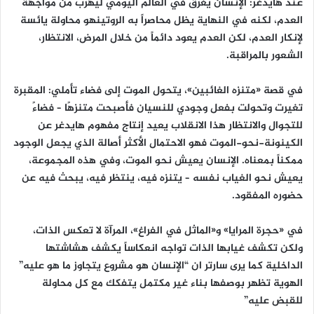
عند هايدغر: الإنسان يغرق في العالم اليومي ليهرب من مواجهة
العدم، لكنه في النهاية يظل محاصراً به الروتينهو محاولة يائسة
لإنكار العدم، لكن العدم يعود دائماً من خلال المرض، الانتظار،
الشعور بالمراقبة.
في قصة «متنزه الغائبين»، يتحول الموت إلى فضاء تأملي: المقبرة
تغيرت وتحولت بفعل وجودي للنسيان فأصبحت متنزهًا – فضاءً
للتجوال والانتظار هذا الانقلاب يعيد إنتاج مفهوم هايدغر عن
الكينونة-نحو-الموت فهو الاحتمال الأكثر أصالة الذي يجعل الوجود
ممكناً بمعناه. الإنسان يعيش نحو الموت، وفي هذه المجموعة،
يعيش نحو الغياب نفسه – يتنزه فيه، ينتظر فيه، يبحث فيه عن
حضوره المفقود.
في «حجرة المرايا» و«الماثل في الفراغ»، المرآة لا تعكس الذات،
ولكن تكشف غيابها الذات تواجه انعكاساً يكشف هشاشتها
الداخلية كما يرى سارتر ان “الإنسان هو مشروع يتجاوز ما هو عليه”
الهوية تظهر بوصفها بناء غير مكتمل يتفكك مع كل محاولة
للقبض عليه”