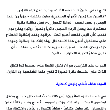
«في نيتي يقينٌ لا يدحضه الشك، بوجود عين ترقبنا» (ص
7).العين هنا (عين الآخر أو المجتمع)، صارت داخلية – جزءاً من بنية
الوعي والسرد نفسه. الرواية تتحول إلى فعل مراقبة ذاتية
مستمرة، مما يجعل الزمن السردي دائرياً وقصيراً: روتين يتكرر دون
تقدم، كأن الزمن نفسه أصبح تحت المراقبة وفقد إمكانية الانفتاح
على مستقبل أصيل هذا الاستدخال يولد إشكالية جمالية جديدة:
كيف يمكن للقصة القصيرة – بطبيعتها المكثفة والمغلقة – أن
تكون فضاءً لتجربة الاغتراب الدائم؟
الجواب عند الخزرجي هو أن تغلق القصة على نفسها كما تغلق
الذات على نفسها: دائرة قصيرة لا تخرج منها الشخصية ولا القارئ.
الموت فضاء تأملي وليس كنهاية
في قصة «متنزه الغائبين» (ص 115) يحدث استدخال جمالي مذهل
لمفهوم الموت. المقبرة تجاوزت مفهومها الأصلي وتعد مكاناً للدفن
والنسيان، لقد صارت متنزهاً – فضاءً للتجوال والتأمل والانتظار هذا