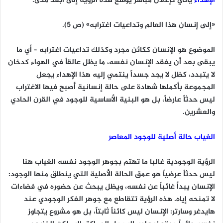
الإهداء
يأتي كإعلان مباشر يوسع هذه الرؤية إلى أبعد مدى:
«إلى إنسان هذا العالم وتداعيات اغترابه» (ص 5).
الموضوع هو الإنسان ككائن مجرد وكذلك تداعيات اغترابه – أي ما
يبقى بعد أن يفقد الإنسان نفسه، ما يظل عالقاً في الهواء كدخان
لا يتبدد، كظل لا يجد جسداً ينتمي إليه هذا الإهداء يجعل
المجموعة بأكملها شهادة على حالة إنسانية أصبح فيها الاغتراب
ليس حدثاً عارضاً، بل هو البنية الأساسية للوجود في القرن الحادي
والعشرين.
الغياب حالة أصلية للوجود المعاصر
الرؤية الوجودية غالبا ما تهتم بجوهر الوجود نفسه الغياب هنا
ليس حدثاً عرضياً هو عمق الحالة الأصلية التي ينطلق منها الوجود:
الإنسان يبدأ غائباً عن نفسه، ويظل يبحث عن حضوره في فضاءات
لا تمنحه إياه. هذه الرؤية تتقاطع مع جوهر الفكر الوجودي عند
هايدغر وسارتر: الإنسان ليس كائناً ثابتاً، بل هو مشروع يتجاوز