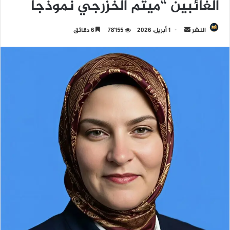
الغائبين “ميثم الخزرجي نموذجاً
النشر
أ
1 أبريل، 2026
78٬155
6 دقائق
ر
س
ل
ب
ر
ي
د
ا
إ
ل
ك
ت
ر
و
ن
ي