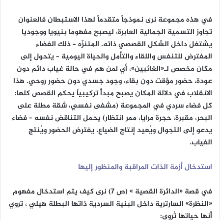
في هذه مجموعة نرى نموذجاً متقدماً لهذا الاستبطان فالعنوان
تجاوز التسمية الجمالية العابرة، ليصبح مفهوما بنيويا ووجوديا
يشتغل داخل الشكل القصصي ذاته. المتنزّه – ذلك الفضاء
المفترض للتنفس واللقاء والتأمل والحياة اليومية – يتحول إلى
مكان مخصص لـ«الغائبين»، أي لمن هم في حالة غياب دائم دون
عودة، حضور مؤقت دون بقاء، وجود جسدي دون حضور روحي. هذا
الانقلاب في دلالة المكان يصبح مبدأً تركيبياً يحكم القصص كلها:
كل فضاء سردي في المجموعة (مشفى نفسي، شقة مطلة على
البحر، مقبرة، حجرة مرايا، ممر انتظار) يحمل التناقض نفسه – فضاء
يدعو إلى التجوال ويُعيد إنتاج الضياع، يفترض الحضور ويُنتج
الغياب.
استدخال أزمة الذات المراقبة والمنظور إليها
في قصة «الدائرة القصية » (ص 7) نرى كيف يتم استدخال مفهوم
«النظرة» السارترية داخل البنية السردية ذاتها البطلة هيلي ، تروي
أنها حياتها تُروى: