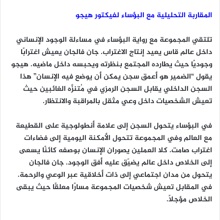
المقاربة التحليلية مع البؤساء لفيكتور هيجو
تلتقي المجموعة مع رواية البؤساء في مساءلة الوجود الإنساني
داخل عالم قاس يعيد إنتاج الاغتراب. جان فالجان يعيش اغترابًا
وجوديًا حيث يطارده المجتمع بنظرته ويحبسه داخل ماضيه. هيجو
يقول “الضمير هو أعمق سجن يمكن أن يوضع فيه الإنسان” هذا
السجن الداخلي يقابل السجن الرمزي في مُتنزَّه الغائبين حيث
تعيش الشخصيات داخل وعي مثقل بالمراقبة والانتظار.
في البؤساء يتحول السجن إلى علامة أنطولوجية على القطيعة
مع العالم وفي المجموعة تتحول الأمكنة اليومية إلى فضاءات
اغتراب صامت. كلا العملين يصوران الإنسان بوصفه كائنًا يسعى
إلى الخلاص داخل عالم يضيّق عليه أفق الوجود. جان فالجان
يتحول من مدان اجتماعي إلى ذات أخلاقية عبر الوعي والرحمة.
في المقابل تعيش شخصيات المجموعة مسارًا معلقًا حيث يبقى
الخلاص مؤجلاً.