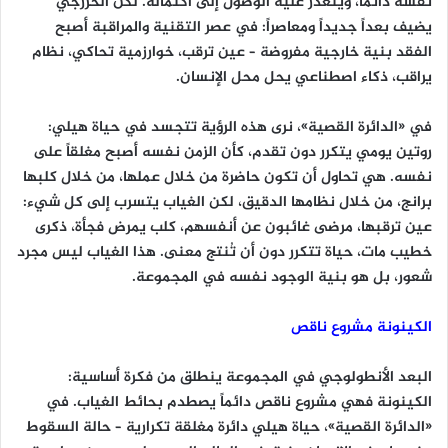
نفسه دائماً، ويتعذر عليه الوصول إلى اكتماله. لكن الخزرجي
يضيف بعداً جديداً ومعاصراً: في عصر التقنية والمراقبة أصبح
الفقد بنية خارجية مفروضة – عين ترقب، خوارزمية تحاكي، نظام
يراقب، ذكاء اصطناعي يحل محل الإنسان.
في «الدائرة القصية»، نرى هذه الرؤية تتجسد في حياة هيلي:
روتين يومي يتكرر دون تقدم، كأن الزمن نفسه أصبح مغلقاً على
نفسه. هي تحاول أن تكون حاضرة من خلال عملها، من خلال كلبها
برانج، من خلال نظامها الدقيق، لكن الغياب يتسرب إلى كل شيء:
عين ترقبها، مرضى غائبون عن أنفسهم، كلب يمرض فجأة، ذكرى
خطيب مات، حياة تتكرر دون أن تُنتج معنى. هذا الغياب ليس مجرد
شعور، بل هو بنية الوجود نفسه في المجموعة.
الكينونة مشروع ناقص
البعد الأنطولوجي في المجموعة ينطلق من فكرة أساسية:
الكينونة فهي مشروع ناقص دائماً يصطدم بحائط الغياب. في
«الدائرة القصية»، حياة هيلي دائرة مغلقة تكرارية – حالة السقوط