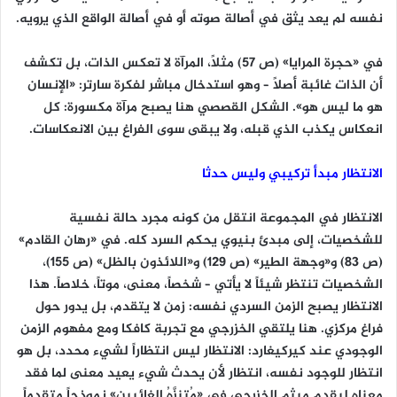
نفسه لم يعد يثق في أصالة صوته أو في أصالة الواقع الذي يرويه.
في «حجرة المرايا» (ص 57) مثلاً، المرآة لا تعكس الذات، بل تكشف
أن الذات غائبة أصلاً – وهو استدخال مباشر لفكرة سارتر: «الإنسان
هو ما ليس هو». الشكل القصصي هنا يصبح مرآة مكسورة: كل
انعكاس يكذب الذي قبله، ولا يبقى سوى الفراغ بين الانعكاسات.
الانتظار مبدأ تركيبي وليس حدثا
الانتظار في المجموعة انتقل من كونه مجرد حالة نفسية
للشخصيات، إلى مبدئ بنيوي يحكم السرد كله. في «رهان القادم»
(ص 83) و«وجهة الطير» (ص 129) و«اللائذون بالظل» (ص 155)،
الشخصيات تنتظر شيئاً لا يأتي – شخصاً، معنى، موتاً، خلاصاً. هذا
الانتظار يصبح الزمن السردي نفسه: زمن لا يتقدم، بل يدور حول
فراغ مركزي. هنا يلتقي الخزرجي مع تجربة كافكا ومع مفهوم الزمن
الوجودي عند كيركيغارد: الانتظار ليس انتظاراً لشيء محدد، بل هو
انتظار للوجود نفسه، انتظار لأن يحدث شيء يعيد معنى لما فقد
معناه ليقدم ميثم الخزرجي في «مُتنزَّهُ الغائبين» نموذجاً متقدماً