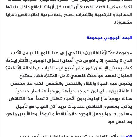
لكيف يمكن للقصة القصيرة أن تستدخل أزمات الواقع داخل بنيتها
الجمالية والتركيبية والاغتراب يصبح بنية سردية (دائرة قصيرة مرايا
مكسورة).
البعد الوجودي مجموعة
مجموعة «مُتنزَّهُ الغائبين» تنتمي إلى هذا النوع النادر من الأدب
الذي لا يكتفي إلا بالغوص في أعماق السؤال الوجودي الأكثر إيلاماً:
كيف يعيش الإنسان في عالم أصبح فيه الغياب هو الحالة الأصلية؟
العنوان نفسه هو حدث فلسفي كامل: المتنزّه فضاء مفتوح
يفترض فيه الحياة واللقاء والتنفس والشمس، لكنه هنا مخصص
لـ«الغائبين» – أي لمن هم جسدياً هنا وروحياً هناك، أو جسدياً
هناك وروحياً ما زالوا يطاردون الأحياء كظلال لا تهدأ. هذا التناقض
يذكرنا بمفهوم التناقض عند جاك دريدا لان الغياب هو تأجيل
مستمر له، مما يجعل الوجود دائماً ناقصاً مشروخاً، معلقاً بين ما هو
وما ليس هو.