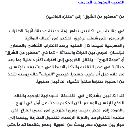
القضية الوجودية الجامعة
من “عصفور من الشرق” إلى “متنزه الغائبين
في مقاربة بين الكاتبين تظهر رؤية حديثة عميقة لأزمة الاغتراب
الوجودي التي شغلت توفيق الحكيم في أعماله الروائية
والمسرحية فبينما كان الحكيم يرصد الاغتراب الثقافي والحضاري
للإنسان العربي بين التراث والحداثة – كما في “عصفور من الشرق”
أو “عودة الروح” – ينتقل الخزرجي إلى اغتراب أكثر داخلية وما بعد
حداثية في عصر التقنية والذكاء الاصطناعي حيث يغيب الإنسان
عن ذاته قبل أن يغيب جسدياً، فيصبح “الغياب” حالة يومية تتخذ
من المقبرة متنزهاً ساخراً للأحياء الغائبين معنوياً.
كلا الكاتبين يشتركان في الفلسفة السوداوية للوجود والنقد
اللاذع للإنسان المعاصر، لكن الحكيم يبحث عن أمل في الروح
والعودة إلى الجذور، بينما يغرق الخزرجي في تصوير الفراغ الذي
خلفته التكنولوجيا والعزلة الرقمية، فتتحول المقاربة بينهما إلى
حوار بين عصرين: عصر يبحث عن الهوية، وعصر يفقدها تماماً حتى