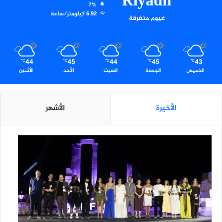
Riyadh
ا
7%
ز
6.92 كيلومتر/ساعة
غيوم متفرقة
ا
ت
و
ا
44
45
44
45
43
ل
℃
℃
℃
℃
℃
الخميس
الجمعة
السبت
الأحد
الأثنين
خ
ط
ط
ا
الأخيرة
الأشهر
ل
م
س
ت
ق
ب
ل
ي
ة