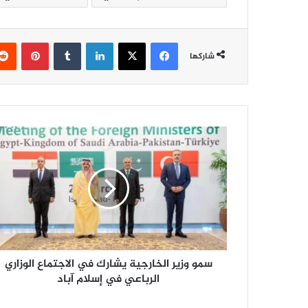
فيسبوك
‫X
لينكدإن
‏Tumblr
بينتيريست
شاركها
س
م
و
و
ز
ي
ر
ا
ل
سمو وزير الخارجية يشارك في الاجتماع الوزاري
خ
ا
الرباعي في إسلام آباد
ر
ج