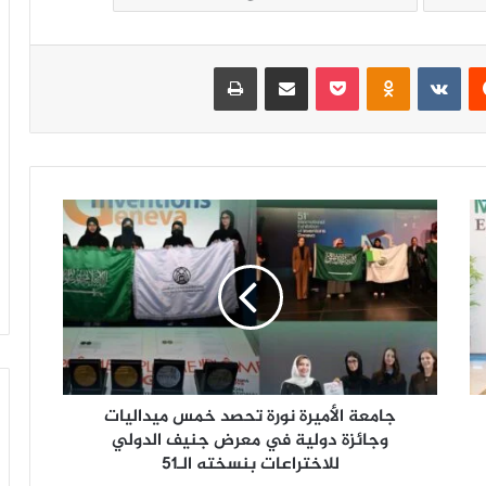
‏Reddit
‏VKontakte
Odnoklassniki
‫Pocket
مشاركة عبر البريد
طباعة
ج
ا
م
ع
ة
ا
ل
أ
م
جامعة الأميرة نورة تحصد خمس ميداليات
ي
ر
وجائزة دولية في معرض جنيف الدولي
ة
للاختراعات بنسخته الـ51
ن