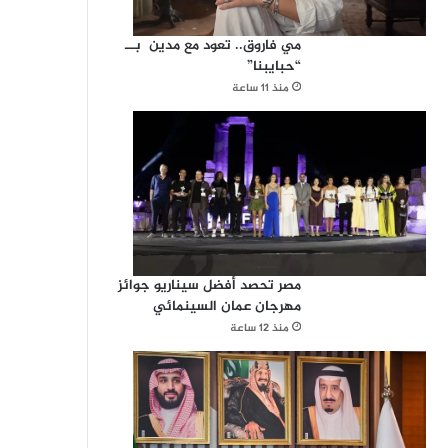
مي فاروق.. تعود مع مدين بــ
“حبايبنا”
منذ 11 ساعة
مصر تحصد أفضل سيناريو جوائز
مهرجان عمان السينمائي
منذ 12 ساعة