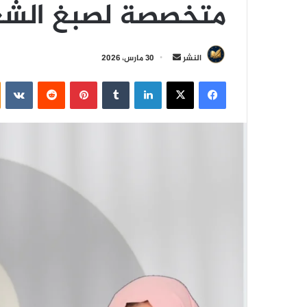
متخصصة لصبغ الشع
أ
النشر
30 مارس، 2026
ر
فيسبوك
‫X
لينكدإن
‏Tumblr
بينتيريست
‏Reddit
‏VKontakte
س
ل
ب
ر
ي
د
ا
إ
ل
ك
ت
ر
و
ن