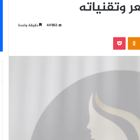
ر وتقنياته
44٬863
دقيقة واحدة
‫Pocket
Odnoklassniki