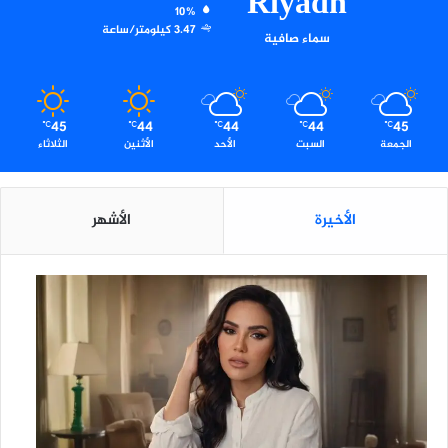
Riyadh
ص
10%
ح
3.47 كيلومتر/ساعة
سماء صافية
ي
ة
و
ت
45
44
44
44
45
و
℃
℃
℃
℃
℃
الجمعة
السبت
الأحد
الأثنين
الثلاثاء
ع
و
ي
ة
الأخيرة
الأشهر