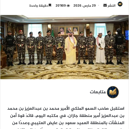
النشر
أ
29 مارس، 2026
20٬909
دقيقة واحدة
ر
س
ل
ب
ر
ي
د
ا
إ
ل
ك
ت
متابعات
ر
و
استقبل صاحب السمو الملكي الأمير محمد بن عبدالعزيز بن محمد
ن
بن عبدالعزيز أمير منطقة جازان، في مكتبه اليوم، قائدَ قوة أمن
ي
المنشآت بالمنطقة العميد سعود بن عايض العتيبي وعددًا من
ا