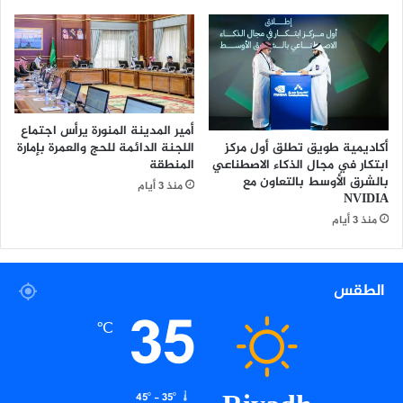
ل
ج
ا
ا
ت
ن
ح
و
ا
ا
د
ح
ا
ة
أمير المدينة المنورة يرأس اجتماع
ل
ا
أكاديمية طويق تطلق أول مركز
اللجنة الدائمة للحج والعمرة بإمارة
ع
ل
ابتكار في مجال الذكاء الاصطناعي
المنطقة
ر
م
بالشرق الأوسط بالتعاون مع
منذ 3 أيام
ب
ا
NVIDIA
ي
ن
منذ 3 أيام
ل
ع
ل
ي
ت
ة
الطقس
ج
ب
35
د
خ
℃
ي
د
ف
م
ا
ت
45º - 35º