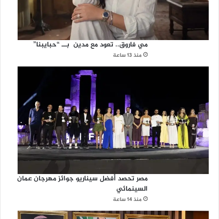
مي فاروق.. تعود مع مدين بــ “حبايبنا”
منذ 13 ساعة
مصر تحصد أفضل سيناريو جوائز مهرجان عمان
السينمائي
منذ 14 ساعة