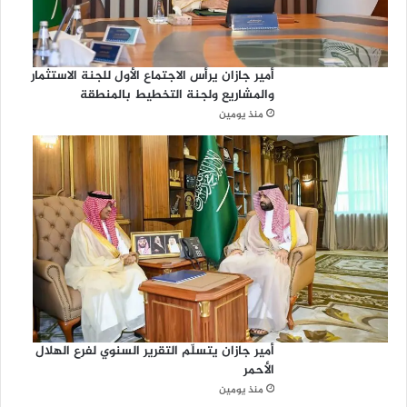
أمير جازان يرأس الاجتماع الأول للجنة الاستثمار
والمشاريع ولجنة التخطيط بالمنطقة
منذ يومين
أمير جازان يتسلّم التقرير السنوي لفرع الهلال
الأحمر
منذ يومين