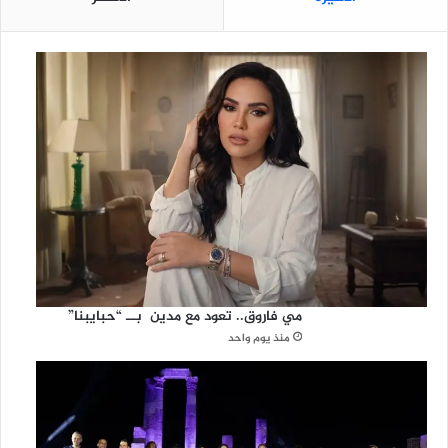
ن
ة
ع
م
ا
ن
مي فاروق.. تعود مع مدين بــ “حبايبنا”
منذ يوم واحد