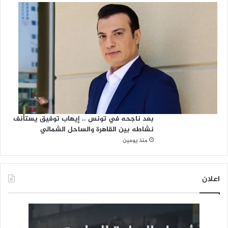
بعد ناجحه في تونس .. إيهاب توفيق يستأنف
نشاطه بين القاهرة والساحل الشمالي
منذ يومين
اعلان