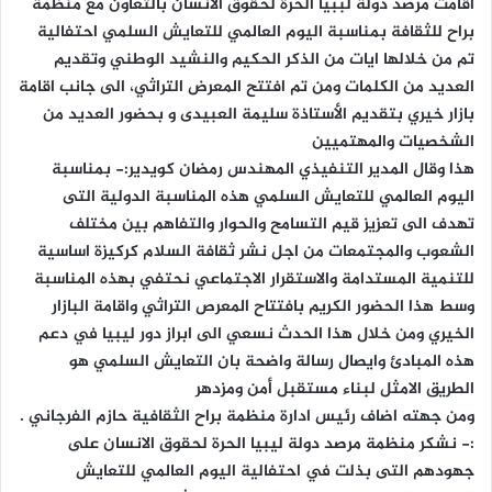
اقامت مرصد دولة لببيا الحرة لحقوق الانسان بالتعاون مع منظمة
براح للثقافة بمناسبة اليوم العالمي للتعايش السلمي احتفالية
تم من خلالها ايات من الذكر الحكيم والنشيد الوطني وتقديم
العديد من الكلمات ومن تم افتتح المعرض التراثي، الى جانب اقامة
بازار خيري بتقديم الأستاذة سليمة العبيدى و بحضور العديد من
الشخصيات والمهتميين
هذا وقال المدير التنفيذي المهندس رمضان كويدير:- بمناسبة
اليوم العالمي للتعايش السلمي هذه المناسبة الدولية التى
تهدف الى تعزيز قيم التسامح والحوار والتفاهم بين مختلف
الشعوب والمجتمعات من اجل نشر ثقافة السلام كركيزة اساسية
للتنمية المستدامة والاستقرار الاجتماعي نحتفي بهذه المناسبة
وسط هذا الحضور الكريم بافتتاح المعرص التراثي واقامة البازار
الخيري ومن خلال هذا الحدث نسعي الى ابراز دور ليبيا في دعم
هذه المبادئ وايصال رسالة واضحة بان التعايش السلمي هو
الطريق الامثل لبناء مستقبل أمن ومزدهر
ومن جهته اضاف رئيس ادارة منظمة براح الثقافية حازم الفرجاني .
:- نشكر منظمة مرصد دولة ليبيا الحرة لحقوق الانسان على
جهودهم التى بذلت في احتفالية اليوم العالمي للتعايش