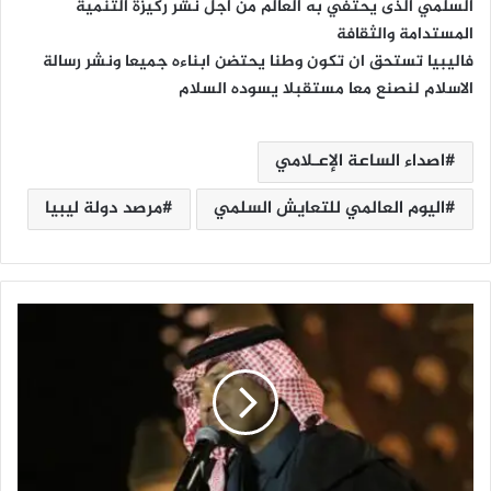
السلمي الذى يحتفي به العالم من اجل نشر ركيزة التنمية
المستدامة والثقافة
فاليبيا تستحق ان تكون وطنا يحتضن ابناءه جميعا ونشر رسالة
الاسلام لنصنع معا مستقبلا يسوده السلام
اصداء الساعة الإعـلامي
اليوم العالمي للتعايش السلمي
مرصد دولة ليبيا
ر
ا
ش
د
ا
ل
م
ا