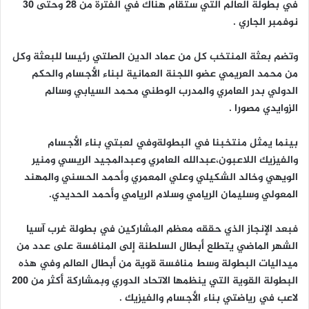
في بطولة العالم التي ستقام هناك في الفترة من ٢٨ وحتى ٣٠
نوفمبر الجاري .
وتضم بعثة المنتخب كل من عماد الدين الصلتي رئيسا للبعثة وكل
من محمد العريمي عضو اللجنة العمانية لبناء الأجسام والحكم
الدولي بدر العامري والمدرب الوطني محمد السيابي وسالم
الزوايدي مصورا .
بينما يمثل منتخبنا في البطولةوفي لعبتي بناء الأجسام
والفيزيك اللاعبون،عبدالله العامري وعبدالمجيد الريسي ومنير
الويهي وخالد الشكيلي وعلي المعمري وأحمد الحسني والمهند
المعولي وسليمان الريامي وسلام الريامي وأحمد الحديدي.
فبعد الإنجاز الذي حققه معظم المشاركين في بطولة غرب آسيا
الشهر الماضي يتطلع أبطال السلطنة إلى المنافسة على عدد من
ميداليات البطولة وسط منافسة قوية من أبطال العالم وفي هذه
البطولة القوية التي ينظمها الاتحاد الدوري وبمشاركة أكثر من ٢٠٠
لاعب في رياضتي بناء الأجسام والفيزيك .