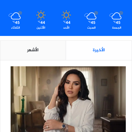
ب
ت
ق
ل
45
44
44
45
45
℃
℃
℃
℃
℃
ي
الجمعة
السبت
الأحد
الأثنين
الثلاثاء
ل
ف
ت
الأخيرة
الأشهر
ر
ة
ت
ح
و
ي
ل
ا
ل
أ
ر
ب
ا