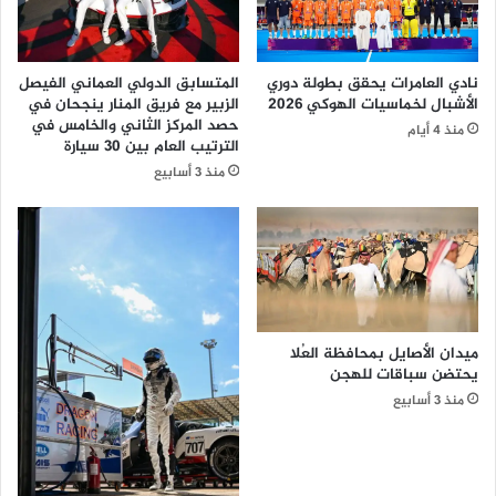
د
أ
ر
ف
ت
ل
ع
نادي العامرات يحقق بطولة دوري
المتسابق الدولي العماني الفيصل
ا
م
الأشبال لخماسيات الهوكي 2026
الزبير مع فريق المنار ينجحان في
م
ي
حصد المركز الثاني والخامس في
منذ 4 أيام
و
مً
الترتيب العام بين 30 سيارة
م
ا
منذ 3 أسابيع
س
ي
ا
و
ب
ج
ق
ه
ا
ا
ت
ل
د
ش
و
ر
ميدان الأصايل بمحافظة العُلا
ر
ك
يحتضن سباقات للهجن
ت
ا
منذ 3 أسابيع
ه
ت
ا
ا
ل
ل
ث
م