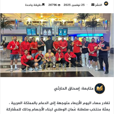
النشر
أ
25 نوفمبر، 2025
26٬796
دقيقة واحدة
ر
س
ل
ب
ر
ي
د
ا
إ
ل
ك
ت
ر
متابعة: إسحاق الحارثي
و
ن
تغادر مساء اليوم الأربعاء متوجهة إلى الدمام بالمملكة العربية ،
ي
بعثة منتخب سلطنة عُمان الوطني لبناء الأجسام وذلك للمشاركة
ا