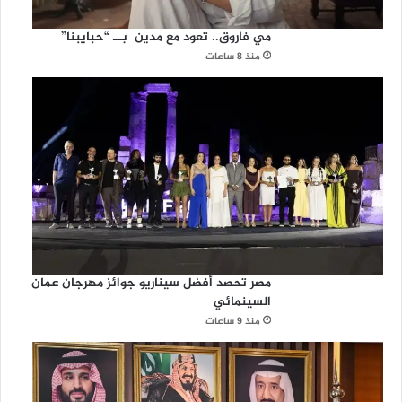
ح
مي فاروق.. تعود مع مدين بــ “حبايبنا”
منذ 8 ساعات
مصر تحصد أفضل سيناريو جوائز مهرجان عمان
السينمائي
منذ 9 ساعات