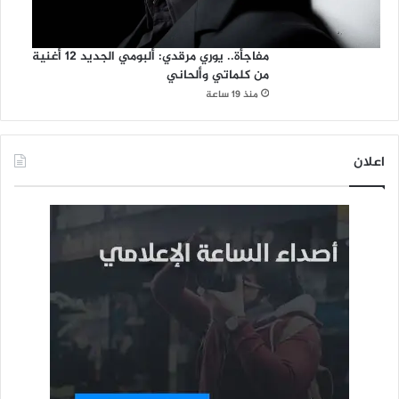
مفاجأة.. يوري مرقدي: ألبومي الجديد 12 أغنية
من كلماتي وألحاني
منذ 19 ساعة
اعلان