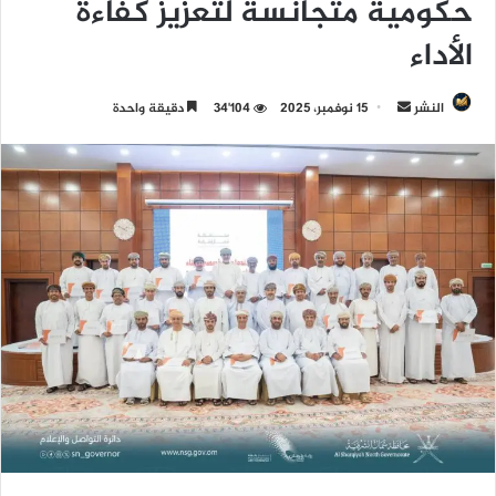
حكومية متجانسة لتعزيز كفاءة
الأداء
النشر
أ
15 نوفمبر، 2025
34٬104
دقيقة واحدة
ر
س
ل
ب
ر
ي
د
ا
إ
ل
ك
ت
ر
و