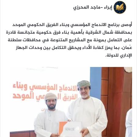
ن
إبراء -ماجد المحرزي
ي
ا
أوصى برنامج الاندماج المؤسسي وبناء الفريق الحكومي الموحد
بمحافظة شمال الشرقية بأهمية بناء فرق حكومية متجانسة قادرة
على التعامل بمرونة مع المشاريع المتنوعة في محافظات سلطنة
عُمان، بما يعزز كفاءة الأداء ويحقق التكامل بين وحدات الجهاز
الإداري للدولة.