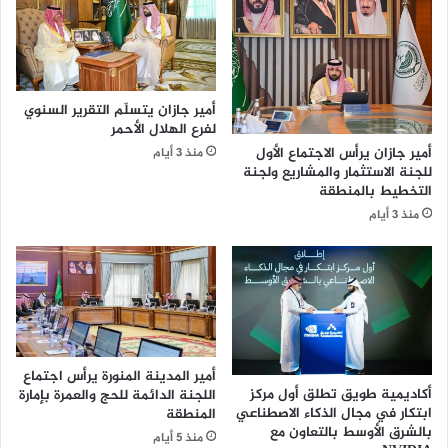
م
د
ي
ل
ة
ل
ا
ه
ل
أمير جازان يتسلّم التقرير السنوي
ش
لفرع الهلال الأحمر
ر
أمير جازان يرأس الاجتماع الأول
منذ 3 أيام
ع
للجنة الاستثمار والمشاريع ولجنة
ي
التخطيط بالمنطقة
ة
منذ 3 أيام
ا
ل
ر
ا
ب
ع
ة
ف
أمير المدينة المنورة يرأس اجتماع
ي
أكاديمية طويق تطلق أول مركز
اللجنة الدائمة للحج والعمرة بإمارة
ا
ابتكار في مجال الذكاء الاصطناعي
المنطقة
ل
بالشرق الأوسط بالتعاون مع
منذ 5 أيام