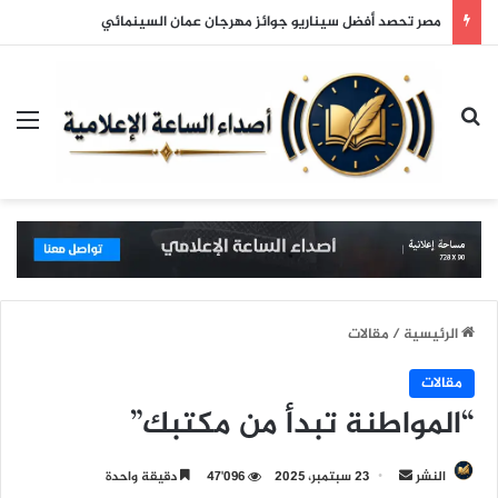
مصر تحصد أفضل سيناريو جوائز مهرجان عمان السينمائي
بحث عن
الق
الرئيسية
/
مقالات
مقالات
“المواطنة تبدأ من مكتبك”
النشر
أ
23 سبتمبر، 2025
47٬096
دقيقة واحدة