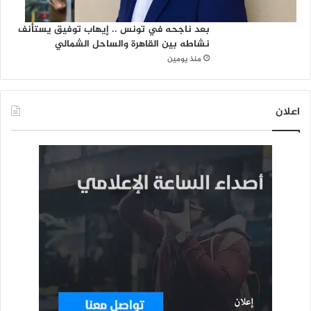
بعد ناجحه في تونس .. إيهاب توفيق يستأنف
نشاطه بين القاهرة والساحل الشمالي
منذ يومين
اعلان