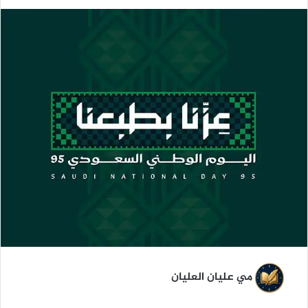
ر
س
ل
ب
ر
ي
د
ا
إ
ل
ك
ت
ر
و
ن
ي
ا
مي عليان العليان