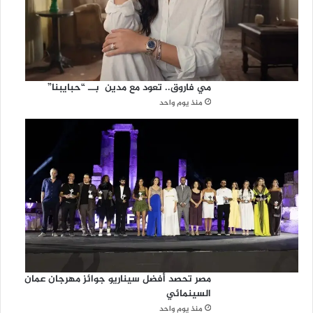
مي فاروق.. تعود مع مدين بــ “حبايبنا”
منذ يوم واحد
مصر تحصد أفضل سيناريو جوائز مهرجان عمان
السينمائي
منذ يوم واحد