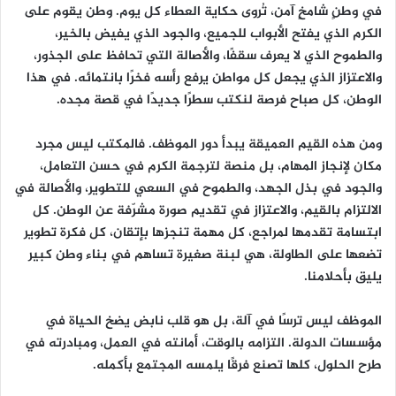
في وطنٍ شامخٍ آمن، تُروى حكاية العطاء كل يوم. وطن يقوم على
الكرم الذي يفتح الأبواب للجميع، والجود الذي يفيض بالخير،
والطموح الذي لا يعرف سقفًا، والأصالة التي تحافظ على الجذور،
والاعتزاز الذي يجعل كل مواطن يرفع رأسه فخرًا بانتمائه. في هذا
الوطن، كل صباح فرصة لنكتب سطرًا جديدًا في قصة مجده.
ومن هذه القيم العميقة يبدأ دور الموظف. فالمكتب ليس مجرد
مكان لإنجاز المهام، بل منصة لترجمة الكرم في حسن التعامل،
والجود في بذل الجهد، والطموح في السعي للتطوير، والأصالة في
الالتزام بالقيم، والاعتزاز في تقديم صورة مشرّفة عن الوطن. كل
ابتسامة تقدمها لمراجع، كل مهمة تنجزها بإتقان، كل فكرة تطوير
تضعها على الطاولة، هي لبنة صغيرة تساهم في بناء وطن كبير
يليق بأحلامنا.
الموظف ليس ترسًا في آلة، بل هو قلب نابض يضخ الحياة في
مؤسسات الدولة. التزامه بالوقت، أمانته في العمل، ومبادرته في
طرح الحلول، كلها تصنع فرقًا يلمسه المجتمع بأكمله.