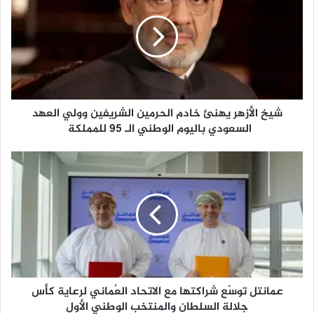
خ
ا
ل
أ
ز
ه
ر
شيخ الأزهر يهنئ خادم الحرمين الشريفين وولي العهد
ي
ه
السعودي باليوم الوطني الـ 95 للمملكة
ن
ئ
ع
خ
م
ا
ا
د
ن
م
ت
ا
ل
ل
ت
ح
و
ر
سّ
م
عمانتل توسّع شراكتها مع الاتحاد العُماني لرعاية كأس
ع
ي
ش
جلالة السلطان والمنتخب الوطني الأول