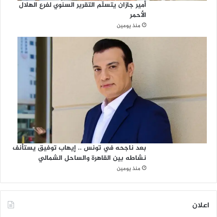
أمير جازان يتسلّم التقرير السنوي لفرع الهلال
الأحمر
منذ يومين
بعد ناجحه في تونس .. إيهاب توفيق يستأنف
نشاطه بين القاهرة والساحل الشمالي
منذ يومين
اعلان