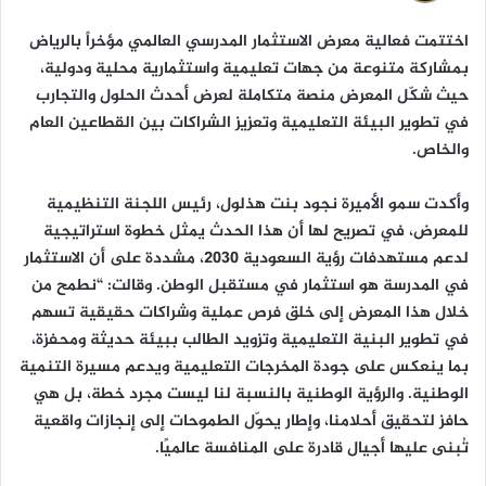
ا
اختتمت فعالية معرض الاستثمار المدرسي العالمي مؤخراً بالرياض
بمشاركة متنوعة من جهات تعليمية واستثمارية محلية ودولية،
حيث شكّل المعرض منصة متكاملة لعرض أحدث الحلول والتجارب
في تطوير البيئة التعليمية وتعزيز الشراكات بين القطاعين العام
والخاص.
وأكدت سمو الأميرة نجود بنت هذلول، رئيس اللجنة التنظيمية
للمعرض، في تصريح لها أن هذا الحدث يمثل خطوة استراتيجية
لدعم مستهدفات رؤية السعودية 2030، مشددة على أن الاستثمار
في المدرسة هو استثمار في مستقبل الوطن. وقالت: “نطمح من
خلال هذا المعرض إلى خلق فرص عملية وشراكات حقيقية تسهم
في تطوير البنية التعليمية وتزويد الطالب ببيئة حديثة ومحفزة،
بما ينعكس على جودة المخرجات التعليمية ويدعم مسيرة التنمية
الوطنية. والرؤية الوطنية بالنسبة لنا ليست مجرد خطة، بل هي
حافز لتحقيق أحلامنا، وإطار يحوّل الطموحات إلى إنجازات واقعية
تُبنى عليها أجيال قادرة على المنافسة عالميًا.