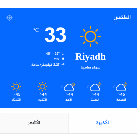
ل
ف
ي
الطقس
ف
33
ا
℃
Riyadh
45º - 33º
11%
2.27 كيلومتر/ساعة
سماء صافية
45
44
44
44
45
℃
℃
℃
℃
℃
الجمعة
السبت
الأحد
الأثنين
الثلاثاء
الأخيرة
الأشهر