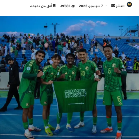
النشر
أ
7 سبتمبر، 2025
39٬382
أقل من دقيقة
ر
س
ل
ب
ر
ي
د
ا
إ
ل
ك
ت
ر
و
ن
ي
ا