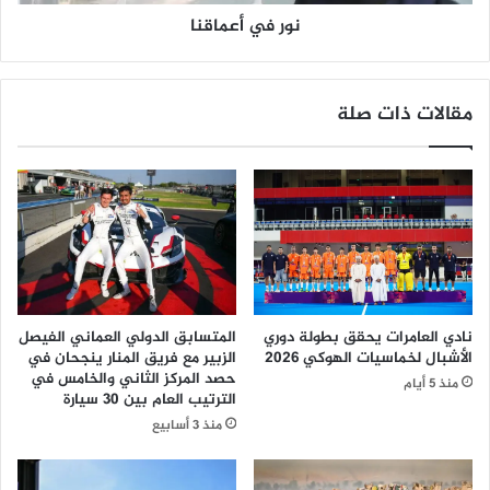
ل
ا
إ
نور في أعماقنا
ق
د
ن
ا
ا
ر
مقالات ذات صلة
ي
ي
أ
ن
د
ي
ة
ا
ل
د
نادي العامرات يحقق بطولة دوري
المتسابق الدولي العماني الفيصل
و
الأشبال لخماسيات الهوكي 2026
الزبير مع فريق المنار ينجحان في
ر
حصد المركز الثاني والخامس في
منذ 5 أيام
ي
الترتيب العام بين 30 سيارة
ا
منذ 3 أسابيع
ل
م
م