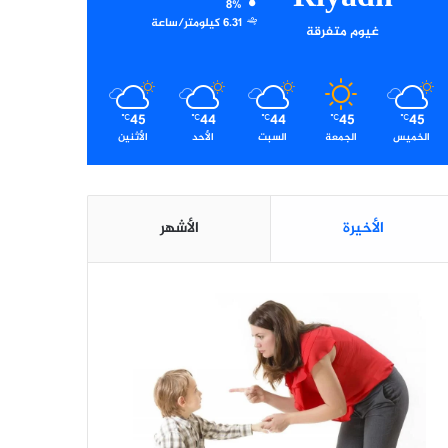
8%
6.31 كيلومتر/ساعة
غيوم متفرقة
45
44
44
45
45
℃
℃
℃
℃
℃
الخميس
الجمعة
السبت
الأحد
الأثنين
الأخيرة
الأشهر