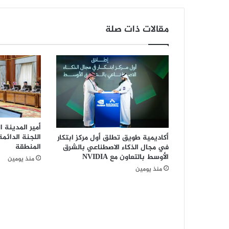
ي
ة
ا
مقالات ذات صلة
ل
م
ش
ت
ر
ك
ة
ت
ض
أمير المدينة ا
ب
اللجنة الدائمة
أكاديمية طويق تطلق أول مركز ابتكار
ط
المنطقة
في مجال الذكاء الاصطناعي بالشرق
أ
الأوسط بالتعاون مع NVIDIA
منذ يومين
ك
منذ يومين
ث
ر
م
ن
2
0