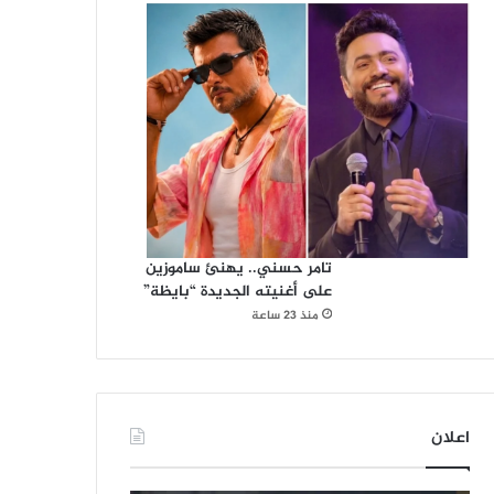
تامر حسني.. يهنئ ساموزين
على أغنيته الجديدة “بايظة”
منذ 23 ساعة
اعلان