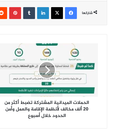
فيسبوك
‫X
لينكدإن
‏Tumblr
بينتيريست
شاركها
ا
ل
ح
م
ل
ا
ت
ا
ل
الحملات الميدانية المشتركة تضبط أكثر من
م
ي
20 ألف مخالف لأنظمة الإقامة والعمل وأمن
د
الحدود خلال أسبوع
ا
ن