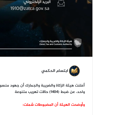
ابتسام الحكمي
أعلنت هيئة الزكاة والضريبة والجمارك أن جهود منسو
واحد، عن ضبط (1404) حالات تهريب متنوعة
وأوضحت الهيئة أن المضبوطات شملت: