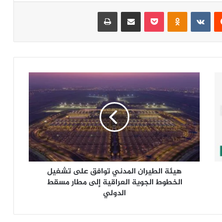
‏Reddit
‏VKontakte
Odnoklassniki
‫Pocket
مشاركة عبر البريد
طباعة
ه
ي
ئ
ة
ا
ل
ط
ي
ر
هيئة الطيران المدني توافق على تشغيل
ا
ن
الخطوط الجوية العراقية إلى مطار مسقط
ا
الدولي
ل
م