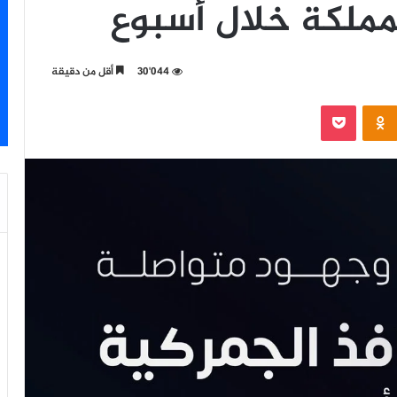
مملكة خلال أسبوع
30٬044
أقل من دقيقة
‫Pocket
Odnoklassniki