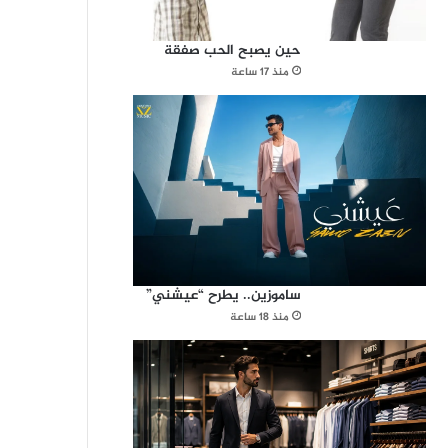
حين يصبح الحب صفقة
منذ 17 ساعة
ساموزين.. يطرح “عيشني”
منذ 18 ساعة