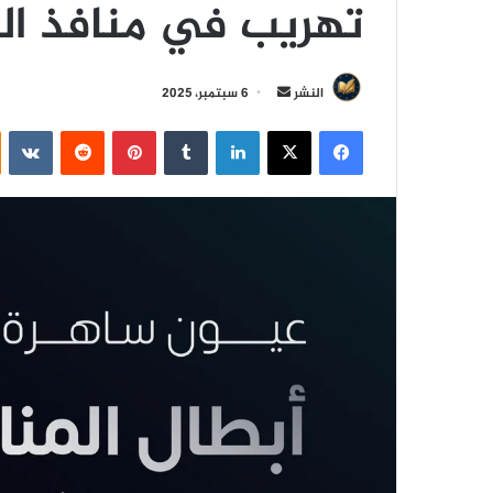
تهريب في منافذ ال
أ
النشر
6 سبتمبر، 2025
ر
فيسبوك
‫X
لينكدإن
‏Tumblr
بينتيريست
‏Reddit
‏VKontakte
س
ل
ب
ر
ي
د
ا
إ
ل
ك
ت
ر
و
ن