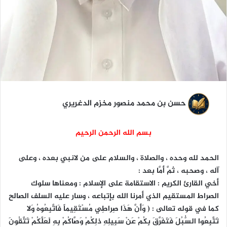
حسن بن محمد منصور مخزم الدغريري
بسم الله الرحمن الرحيم
الحمد لله وحده ، والصلاة ، والسلام على من لانبي بعده ، وعلى
آله ، وصحبه ، ثمَّ أمَّا بعد :
أخي القارئ الكريم : الاستقامة على الإسلام : ومعناها سلوك
الصراط المستقيم الذي أمرنا الله بإتباعه ، وسار عليه السلف الصالح
كما في قوله تعالى : ( وَأَنَّ هَذَا صِراطِي مُسْتَقِيماً فَاتَّبِعُوهُ وَلا
تَتَّبِعُوا السُّبُلَ فَتَفَرَّقَ بِكُمْ عَنْ سَبِيلِهِ ذلِكُمْ وَصَّاكُمْ بِهِ لَعَلَّكُمْ تَتَّقُونَ