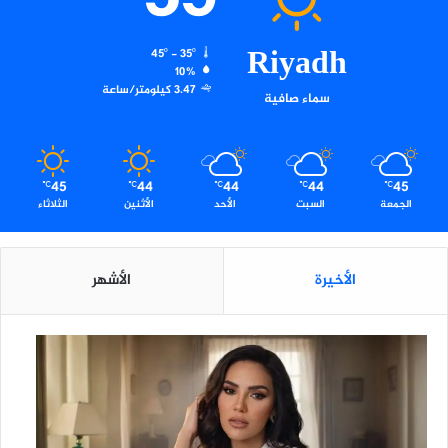
ق
ا
Riyadh
45º - 35º
م
10%
ة
3.47 كيلومتر/ساعة
سماء صافية
و
ا
ل
ع
45
44
44
44
45
م
℃
℃
℃
℃
℃
الجمعة
السبت
الأحد
الأثنين
الثلاثاء
ل
و
أ
م
الأخيرة
الأشهر
ن
ا
ل
ح
د
و
د
خ