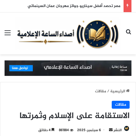
مصر تحصد أفضل سيناريو جوائز مهرجان عمان السينمائي
بحث عن
الق
الرئيسية
/
مقالات
مقالات
الاستقامة على الإسلام وثمرتها
النشر
أ
6 سبتمبر، 2025
86٬884
4 دقائق