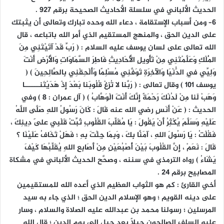
الحديث الألباني في سلسلة الأحاديث الصحيحة برقم 927 .
٦– ومن أسباب الإستقامة ، دعاء الله وحده تبارك وتعالى أن يثبتك
على الدين الحق ، والمنهج المستقيم الذي أمر الله باتباعه ، قال
الله تعالى على لسان يوسف عليه السلام : ( رَبِّ قَدْ آتَيْتَنِي مِنَ
الْمُلْكِ وَعَلَّمْتَنِي مِنْ تَأْوِيلِ الْأَحَادِيثِ فَاطِرَ السَّمَاوَاتِ وَالْأَرْضِ أَنْتَ
وَلِيِّي فِي الدُّنْيَا وَالْآخِرَةِ تَوَفَّنِي مُسْلِمًا وَأَلْحِقْنِي بِالصَّالِحِينَ ) (
يوسف 101 ) وقال تعالى : ( رَبَّنا لا تُزِغْ قُلُوبَنا بَعْدَ إِذْ هَدَيْتَنــــــا
وَهَبْ لَنا مِنْ لَدُنْكَ رَحْمَةً إِنَّكَ أَنْتَ الْوَهَّابُ ) ( آل عمران : 8 ) وفي
الحديث : ( عَنْ أَنَسٍ رضي الله عنه قَالَ : كَانَ رَسُولُ اللهِ صَلَّى اللَّهُ
عَلَيْهِ وَسَلَّمَ يُكْثِرُ أَنْ يَقُولَ : يَا مُقَلِّبَ القُلُوبِ ثَبِّتْ قَلْبِي عَلَى دِينِكَ ،
فَقُلْتُ : يَا رَسُولَ اللهِ ، آمَنَّا بِكَ ، وَبِمَا جِئْتَ بِهِ ؛ فَهَلْ تَخَافُ عَلَيْنَا ؟
قَالَ : نَعَمْ ، إِنَّ القُلُوبَ بَيْنَ أُصْبُعَيْنِ مِنْ أَصَابِعِ اللهِ يُقَلِّبُهَا كَيْفَ
يَشَاءُ ) رواه الترمذي في سننه ، وصحَّح الحديث الألباني في مشكاة
المصابيح برقم 24 .
أخي القارئ : كم هو الثواب العظيم الذي أعده الله للمستقيمين
على دينه القويم ؛ وهو الإسلام الدين الحق ؛ الذي جاء به سيد
المرسلين ؛ رسولنا محمد بن عبدالله عليه الصلاة والسلام ، وسار
عليه السلف الصالحون جيلاً بعد جيل إلى يوم الدين ؛ قال الله