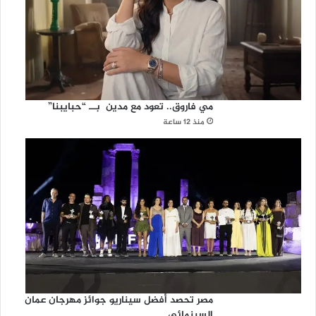
ل
ا
ل
أ
س
ب
و
مي فاروق.. تعود مع مدين بــ “حبايبنا”
ع
منذ 12 ساعة
مصر تحصد أفضل سيناريو جوائز مهرجان عمان
السينمائي