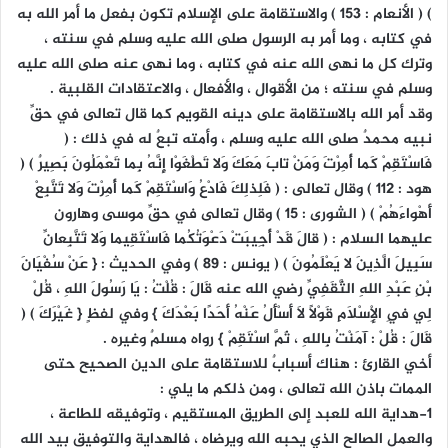
) ( الأنعام : 153 ) والاستقامة على الإسلام تكون بفعل ما أمر الله به
في كتابه ، وما أمر به الرسول صلى الله عليه وسلم في سنته ،
وترك كل ما نهى الله عنه في كتابه ، وما نهى عنه صلى الله عليه
وسلم في سنته ؛ من الأقوال ، والأفعال ، والاعتقادات القلبية .
وقد أمر الله بالاستقامة على دينه القويم كما قال تعالى في حقِّ
نبيه محمدٌ صلى الله عليه وسلم ، وأمته تبعٌ له في ذلك : (
فَاسْتَقِمْ كَما أُمِرْتَ وَمَنْ تابَ مَعَكَ وَلا تَطْغَوْا إِنَّهُ بِما تَعْمَلُونَ بَصِيرٌ ) (
هود : 112 ) وقال تعالى : ( فَلِذلِكَ فَادْعُ وَاسْتَقِمْ كَما أُمِرْتَ وَلا تَتَّبِعْ
أَهْواءَهُمْ ) ( الشورى : 15 ) وقال تعالى في حقِّ موسى وهارون
عليهما السلام : ( قالَ قَدْ أُجِيبَتْ دَعْوَتُكُما فَاسْتَقِيما وَلا تَتَّبِعانِّ
سَبِيلَ الَّذِينَ لا يَعْلَمُونَ ) ( يونس : 89 ) وفي الحديث : { عَنْ سُفْيَانَ
بْنِ عَبْدِ اللهِ الثَّقَفِيِّ رضي الله عنه قَالَ : قُلْتُ : يَا رَسُولَ اللهِ ، قُلْ
لِي فِي الْإِسْلَامِ قَوْلًا لَا أَسْأَلُ عَنْهُ أَحَدًا بَعْدَكَ } وفي لفظٍ { غَيْرَكَ ) (
قَالَ : قُلْ : آمَنْتُ بِاللهِ ، ثَمَّ اسْتَقِمْ } رواه مسلمٌ وغيره .
أخي القارئ : هناك أسبابٌ للاستقامة على الدين الصحيح حتى
الممات باذن الله تعالى ، ومن ذلكم ما يلي :
1-هداية الله للعبد إلى الطريق المستقيم ، وتوفيقه للطاعة ،
والعمل الصالح الذي يحبه الله ويرضاه ، فالهداية والتوفيق بيد الله