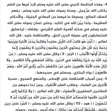
٤– وهذه المتابعة للنبي صلى الله عليه وسلم لابدَّ فيها من العلم
بكتاب الله عزَّ وجل ، وسنة رسوله صلى الله عليه وسلم ، بفهم
السلف الصالح ، ومعرفة ما فيهما من المعاني الجليلة ، والأحكام
العظيمة ، ولذا بيَّن الله في كتابه ، وعلى لسان رسوله صلى الله
عليه وسلم في سنته أهمية العلم الشرعي ، وفضله ؛ ليتسابق
المتسابقون إلى معرفة الدين الحق ، والاستقامة عليه ، قال الله
تعالى : ( أَمَّنْ هُوَ قانِتٌ آناءَ اللَّيْلِ ساجِداً وَقائِماً يَحْذَرُ الْآخِرَةَ وَيَرْجُوا
رَحْمَةَ رَبِّهِ قُلْ هَلْ يَسْتَوِي الَّذِينَ يَعْلَمُونَ وَالَّذِينَ لا يَعْلَمُونَ إِنَّما
يَتَذَكَّرُ أُولُوا الْأَلْبابِ ) ( الزمر : 9 ) وقال صلى الله عليه وسلم : ( مَنْ
يُرِدِ اللَّهُ بِهِ خَيْرًا يُفَقِّهْهُ فِي الدِّينِ ، وَاللَّهُ المُعْطِي وَأَنَا القَاسِمُ ، وَلاَ
تَزَالُ هَذِهِ الأُمَّةُ ظَاهِرِينَ عَلَى مَنْ خَالَفَهُمْ حَتَّى يَأْتِيَ أَمْرُ اللَّهِ ، وَهُمْ
ظَاهِرُونَ ) رواه البخاري ، ومسلم في صحيحهما .
٥– ومن أسباب الاستقامة على الإسلام ، والمنهج الصحيح ، صحبة
الأخيار من العلماء ، وطلاب العلم الأتقياء ، ومن نحا نحوهم من
الصالحين السلفيين الأصفياء ؛ قال الله تعالى : ( وَلا تَرْكَنُوا إِلَى
الَّذِينَ ظَلَمُوا فَتَمَسَّكُمُ النَّارُ وَما لَكُمْ مِنْ دُونِ اللَّهِ مِنْ أَوْلِياءَ ثُمَّ لا
تُنْصَرُونَ ) ( هود : 113 ) وقال صلى الله عليه وسلم : ( الْمَرْءُ عَلَى دِينِ
خَلِيلِهِ ، فَلْيَنْظُرْ أَحَدُكُمْ مَنْ يُخَالِلْ ) رواه أحمد ، وغيره ، وصحَّح