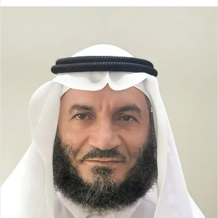
ر
س
ل
ب
ر
ي
د
ا
إ
ل
ك
ت
ر
و
ن
ي
ا