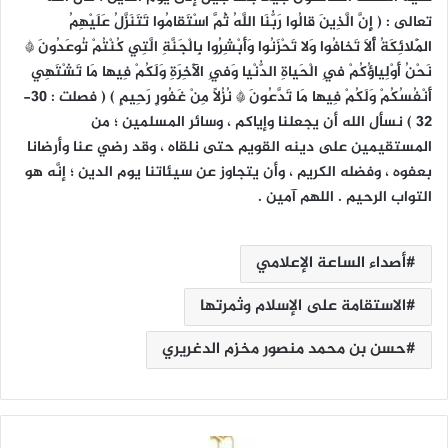
تعالى : ( إِنَّ الَّذِينَ قالُوا رَبُّنَا اللَّهُ ثُمَّ اسْتَقامُوا تَتَنَزَّلُ عَلَيْهِمُ
الْمَلائِكَةُ أَلاَّ تَخافُوا وَلا تَحْزَنُوا وَأَبْشِرُوا بِالْجَنَّةِ الَّتِي كُنْتُمْ تُوعَدُونَ *
نَحْنُ أَوْلِياؤُكُمْ فِي الْحَياةِ الدُّنْيا وَفِي الْآخِرَةِ وَلَكُمْ فِيها مَا تَشْتَهِي
أَنْفُسُكُمْ وَلَكُمْ فِيها مَا تَدَّعُونَ * نُزُلاً مِنْ غَفُورٍ رَحِيمٍ ) ( فصلت : 30-
32 ) نسأل الله أن يجعلنا وإياكم ، وسائر المسلمين ؛ من
المستقيمين على دينه القويم حتى نلقاه ، وقد رضي عنا وأرضانا
بعفوه ، وفضله الكريم ، وأن يتجاوز عن سيئاتنا يوم الدين ؛ إنَّه هو
التواب الرحيم . اللهم آمين .
أصداء الساعة الإعلامي
الاستقامة على الإسلام وثمرتها
حسن بن محمد منصور مخزم الدغريري
و