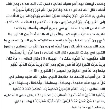
وحده ، ليست بيد أحدٍ سواه تعالى ؛ فمن شاء الله هداه ، ومن شاء
أضله ؛ قال الله تعالى : ( قَدْ جاءَكُمْ مِنَ اللَّهِ نُورٌ وَكِتابٌ مُبِينٌ *
يَهْدِي بِهِ اللَّهُ مَنِ اتَّبَعَ رِضْوانَهُ سُبُلَ السَّلامِ وَيُخْرِجُهُمْ مِنَ الظُّلُماتِ
إِلَى النُّورِ بِإِذْنِهِ وَيَهْدِيهِمْ إِلى صِراطٍ مُسْتَقِيمٍ ) ( المائدة : 15 -16 ) .
٢– اخلاص العبد لله تعالى في جميع أقواله وأفعاله ونياته ؛
فلايقصد بهدايته للإسلام ، والأعمال الصالحة أحداً من الخلق ، ولا
شيءٍ من أمور الدنيا ، وإنَّما يقصد باستقامته على الدين الصحيح ما
عند الله وحده لا شريك ، وما أعدّه له ربه من الثواب العظيم ، والفوز
الكبير في جنات النعيم ؛ قال الله تعالى : ( وَمَا أُمِرُوا إِلَّا لِيَعْبُدُوا
اللَّهَ مُخْلِصِينَ لَهُ الدِّينَ حُنَفَاءَ )( البينة : 5 ) وقال تعالى : ( مَنْ كانَ
يُرِيدُ حَرْثَ الْآخِرَةِ نَزِدْ لَهُ فِي حَرْثِهِ وَمَنْ كانَ يُرِيدُ حَرْثَ الدُّنْيا نُؤْتِهِ
مِنْها وَما لَهُ فِي الْآخِرَةِ مِنْ نَصِيبٍ ) ( الشورى : 15 ) .
٣– من أسباب الإستقامة متابعة النبي صلى الله عليه وسلم في
كلِّ ما ورد عنه عقيدةً ، وعبادةً ، ومعاملةً ، وأخلاقاً ، وسلوكاً ؛ قال
الله تعالى : ( وَما آتاكُمُ الرَّسُولُ فَخُذُوهُ وَما نَهاكُمْ عَنْهُ فَانْتَهُوا
وَاتَّقُوا اللَّهَ إِنَّ اللَّهَ شَدِيدُ الْعِقابِ ) ( الحشر : 7 ) وقال صلى الله عليه
وسلم : ( مَنْ عَمِلَ عَمَلًا لَيْسَ عَلَيْهِ أَمْرُنَا فَهُوَ رَدٌّ ) رواه البخاري
ومسلم في صحيحهما .