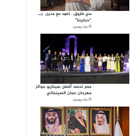
مي فاروق.. تعود مع مدين بــ
“حبايبنا”
منذ يومين
مصر تحصد أفضل سيناريو جوائز
مهرجان عمان السينمائي
منذ يومين