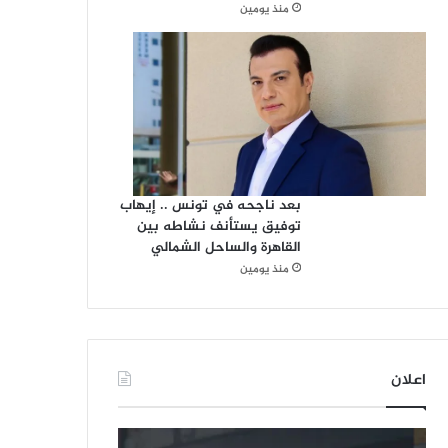
منذ يومين
بعد ناجحه في تونس .. إيهاب
توفيق يستأنف نشاطه بين
القاهرة والساحل الشمالي
منذ يومين
اعلان