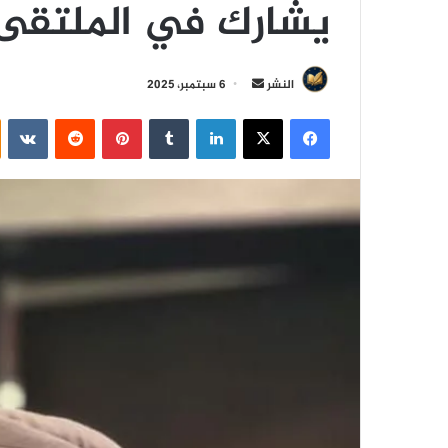
يشارك في الملتقى 
أ
النشر
6 سبتمبر، 2025
ر
فيسبوك
‫X
لينكدإن
‏Tumblr
بينتيريست
‏Reddit
‏VKontakte
س
ل
ب
ر
ي
د
ا
إ
ل
ك
ت
ر
و
ن