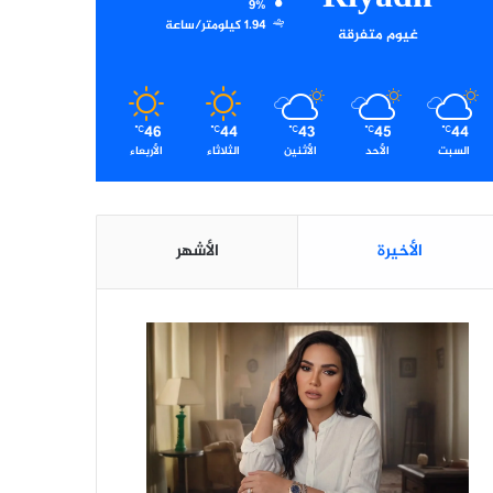
9%
1.94 كيلومتر/ساعة
غيوم متفرقة
46
44
43
45
44
℃
℃
℃
℃
℃
السبت
الأحد
الأثنين
الثلاثاء
الأربعاء
الأخيرة
الأشهر