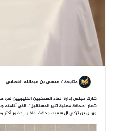
متابعة / عيسى بن عبدالله القصابي
شارك مجلس إدارة اتحاد الصحفيين الخليجيين في حف
شعار “صحافة مهنية تنير المستقبل”، الذي أقامته ج
مروان بن تركي آل سعيد، محافظ ظفار، بحضور أكثر من 160 صحفيًا وإعلاميًا من مختلف محافظات سلطنة عُما