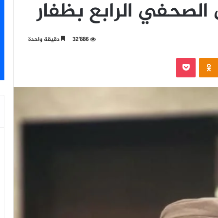
الصحفي الرابع بظفار
32٬886
دقيقة واحدة
‫Pocket
Odnoklassniki