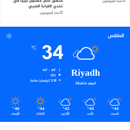
منسق على مستوى ليبيا في
منذ أسبوعين
ا
تحدي القراءة العربي
ل
منذ أسبوعين
أ
م
ن
الطقس
ا
34
ل
س
℃
ي
ب
ر
Riyadh
44º - 34º
ا
12%
ن
2.18 كيلومتر/ساعة
غيوم متفرقة
ي
46
44
43
45
44
℃
℃
℃
℃
℃
السبت
الأحد
الأثنين
الثلاثاء
الأربعاء