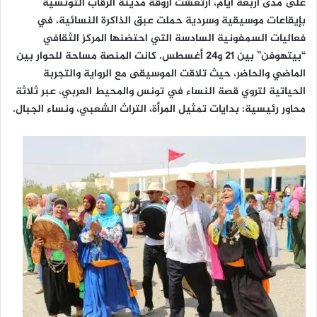
على مدى أربعة أيام، ارتعشت أروقة مدينة الرقاب التونسية
بإيقاعات موسيقية وسردية حملت عبق الذاكرة النسائية، في
فعاليات السمفونية السادسة التي احتضنها المركز الثقافي
“بيتهوفن” بين 21 و24 أغسطس. كانت المنصة مساحة للحوار بين
الماضي والحاضر، حيث تلاقت الموسيقى مع الرواية والتجربة
الحياتية لتروي قصة النساء في تونس والمحيط العربي، عبر ثلاثة
محاور رئيسية: بدايات تمثيل المرأة، التراث الشعبي، ونساء الجبال.