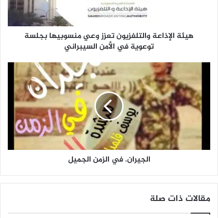
إ
ذ
ا
هيئة الإذاعة والتلفزيون تعزز وعي منسوبيها بجلسة
ع
ة
توعوية في الأمن السيبراني
و
ا
ا
ل
ل
ت
ج
ل
ي
ف
ر
ز
ا
ي
ن
و
.
ن
ف
ت
الجيران. في الزمن الجميل
ي
ع
ا
ز
ل
ز
ز
مقالات ذات صلة
و
م
ع
ن