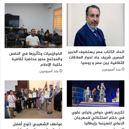
ي
ا
م
ل
ن
ج
س
م
و
ي
ب
ل
ي
ه
ا
اتحاد الكتاب مصر يستضيف الخبير
الخوارزميات وتأثيرها في النفس
ب
المصرى شريف جاد لحوار العلاقات
والمجتمع محور محاضرة ثقافية
ج
الثقافية بين مصر و روسيا
بكلية الإعلام
ل
منذ أسبوعين
منذ أسبوعين
س
ة
ت
و
ع
و
ي
تكريم زاهي حواس وليلى علوي
ة
في ختام استثنائي للمهرجان
ف
الدولي للسينما بإيطاليا
عواطف الشهيبي تتوج أفضل
ي