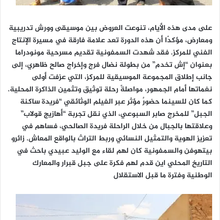
على مدى هذه الأيام، تنوعت العروض بين موسيقى وورش تدريبية
ومعارض، مؤكدًا أن هذه الدورة تعد علامة فارقة في مسيرة الإنتاج
الفني للمركز. فقد شهدت السمفونية تقديم مسرحية مونودراما
بعنوان “إش تخدم” من بطولة نضال فرج وإخراج صالح ظاهري، إلى
جانب إطلاق المجموعة الموسيقية للمركز، التي عزفت أولى
نغماتها أمام الجمهور، مواصلةً رحلة توثيق وتثمين الذاكرة المحلية.
كما كان للسينما حضورٌ مؤثر عبر الفيلم الوثائقي “فريدة ساكنة
الجبل” للمخرج صابر السبوعي، الذي نقل تجربة “أهازيج قولاب”
وعلاقتها بالجبال من خلال الراحلة فريدة الصالحي، فساهم في
تعزيز الهوية والتمثيل النسائي وربط التراث بالواقع المعاش. زائرو
بيتهوفن والسمفونية كان لهم لقاء مع الوليد عبيدي باحث في
التاريخ المحلي اين قدم لهم فكرة على جبل قبرار والمعارك
الوطنية وفترة ما قبل الاستقلال