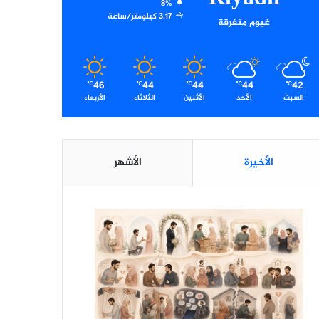
8%
3.17 كيلومتر/ساعة
غيوم متفرقة
46
44
44
44
42
℃
℃
℃
℃
℃
السبت
الأحد
الأثنين
الثلاثاء
الأربعاء
الأخيرة
الأشهر