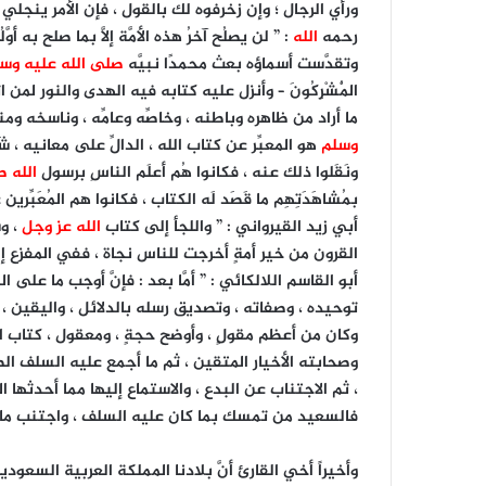
ورأي الرجال ؛ وإن زخرفوه لك بالقول ، فإن الأمر ينجل
رحمه
الله
: ” لن يصلُح آخرُ هذه الأمَّة إلاَّ بما صلح به أوّ
وتقدَّست أسماؤه بعث محمدًا نبيَّه
صلى الله عليه وس
الْمُشْرِكُونَ – وأنزل عليه كتابه فيه الهدى والنور لم
ما أراد من ظاهره وباطنه ، وخاصِّه وعامِّه ، وناسخه و
وسلم
هو المعبِّر عن كتاب الله ، الدالِّ على معانيه ، شَاه
ونَقَلوا ذلك عنه ، فكانوا هُم أعلَم الناسِ برسول
الله 
بمُشاهَدَتِهِم ما قَصَد لَه الكتاب ، فكانوا هم المُعَبِ
أبي زيد القيرواني : ” واللجأ إلى كتاب
الله عز وجل
، و
القرون من خير أمةٍ أخرجت للناس نجاة ، ففي المفزع إل
أبو القاسم اللالكائي : ” أمَّا بعد : فإنَّ أوجب ما على 
توحيده ، وصفاته ، وتصديق رسله بالدلائل ، واليقين ، 
وكان من أعظم مقولٍ ، وأوضح حجةٍ ، ومعقول ، كتاب ال
وصحابته الأخيار المتقين ، ثم ما أجمع عليه السلف ال
، ثم الاجتناب عن البدع ، والاستماع إليها مما أحدثه
فالسعيد من تمسك بما كان عليه السلف ، واجتنب ما أ
وأخيراً أخي القارئ أنَّ بلادنا المملكة العربية السعو