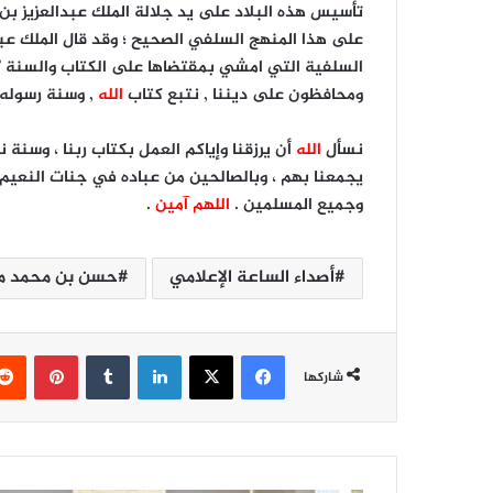
تأسيس هذه البلاد على يد جلالة الملك عبدالعزيز ب
على هذا المنهج السلفي الصحيح ؛ وقد قال الملك عب
السلفية التي امشي بمقتضاها على الكتاب والسنة ” ويق
ومحافظون على ديننا , نتبع كتاب
الله
, وسنة رسوله 
نسأل
الله
أن يرزقنا وإياكم العمل بكتاب ربنا ، وسنة ن
يجمعنا بهم ، وبالصالحين من عباده في جنات النعيم ، و
وجميع المسلمين .
اللهم آمين
.
أصداء الساعة الإعلامي
حسن بن محمد من
فيسبوك
‫X
لينكدإن
‏Tumblr
بينتيريست
شاركها