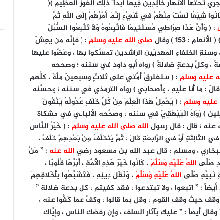
ْرِي تَحْتَهَا الْأَنْهَارُ خَالِدِينَ فِيهَا أَبَدًا ۚ ذَلِكَ الْفَوْزُ الْعَظِيمُ )(
كَانُوا شِيَعًا لَسْتَ مِنْهُمْ فِي شَيْءٍ إِنَّمَا أَمْرُهُمْ إِلَى اللَّهِ ثُمَّ
: ( وَأَنَّ هَذَا صِرَاطِي مُسْتَقِيمًا فَاتَّبِعُوهُ وَلَا تَتَّبِعُوا السُّبُلَ
أنعام : 153 ) وقال
صلى الله عليه وسلم
: ( فإنَّه من يعِشْ
سنةِ الخلفاءِ المهديّين الراشدين تمسّكوا بها ، وعَضّوا عليها
بدعةٌ ، وكلَّ بدعةٍ ضلالةٌ ) رواه أبو داود في سننه ؛ وصححه
ه عليه وسلم
: ( ستفترقُ أمَّتي على ثلاثٍ وسبعينَ ملَّةً ، كلُّهم
الَ : ما أَنا علَيهِ ، وأَصحابي ) رواه الترمذي في سننه ؛ وحسَّنه
 عليه
وسلم
: ( يَحْمِلُ هَذَا الْعِلْمَ مِنْ كُلِّ خَلَفٍ عُدُولُهُ يَنْفُونَ
ِيلَ الْجَاهِلين ) رَوَاهُ الْبَيْهَقِيّ في سننه ، وصحَّحه الألباني في مشكاة
الله صلى الله عليه وسلم
: ( خَيْرُ النَّاسِ
ي فِي الثَّالِثَةِ أَوْ فِي الرَّابِعَةِ قَالَ : ثُمَّ يَتَخَلَّفُ مِنْ بَعْدِهِمْ خَلْفٌ ،
َهُ ) رواه البخاري ، ومسلم ؛ قال عبد الله بن مسعود رضي
الله عنه
: ” مَنْ
َدٍ صَلَّى
اللهُ عَلَيْهِ وَسَلَّمَ
، كَانُوا خَيْرَ هَذِهِ الأُمَّةِ ، أَبَرَّهَا قُلُوبًا ،
َةِ نَبِيِّهِ صَلَّى
اللهُ عَلَيْهِ وَسَلَّمَ
، وَنَقْلِ دِينِهِ ، فَتَشَبَّهُوا بِأَخْلاقِهِمْ
مِ ” وقال أيضاً : ” اتبعوا ، ولا تبتدعوا ، فقد كفيتم ، كل بدعة ضلالة ”
 حيث وقف القوم ، وقل بما قالوا ، وكفَّ عما كَفُّوا عنه ،
ل أيضاً : ” عليك بآثار السلف ، وإن رفضك الناس ، وإيَّاك