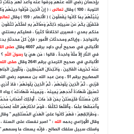
بِإِحْسَانٍ رَّضِيَ اللَّهُ عَنْهُمْ وَرَضُوا عَنْهُ وَأَعَدَّ لَهُمْ جَنَّاتٍ تَج
التوبة : ١٠٠ ) وقال
تعالى
: ( إِنَّ الَّذِينَ فَرَّقُوا دِينَهُمْ وَ
يُنَبِّئُهُمْ بِمَا كَانُوا يَفْعَلُونَ ) ( الأنعام : 159 ) وقال
تعالى
فَتَفَرَّقَ بِكُمْ عَنْ سَبِيلِهِ ذَلِكُمْ وَصَّاكُمْ بِهِ لَعَلَّكُمْ تَتَّقُونَ ) ( ال
منكم بعدي ؛ فسيرى اختلافًا كثيرًا ، فعليكم بسنتي ، و
بالنواجذِ ، وإياكم ومحدثاتِ الأمورِ ؛ فإنَّ كلَّ محدثةٍ 
الألباني في صحيح أبي داود برقم 4607 وقال
صلى الل
في النَّارِ إلَّا ملَّةً واحِدةً ، قالوا : مَن هيَ يا
رسولَ اللَّهِ
؟ ق
الألباني في صحيح الترمذي برقم 2641 وقال
صلى الله
عَنْهُ تَحْرِيفَ الْغَالِينَ ، وَانْتِحَالَ الْمُبْطِلِينَ ، وَتَأْو
المصابيح برقم 51 ، وعن عبد الله بن مسعود رضي الله عنه ؛ قال : قال رسول
قَرْنِي ، ثُمَّ الَّذِينَ يَلُونَهُمْ ، ثُمَّ الَّذِينَ يَلُونَهُمْ ؛ فَلَا أَدْرِ
تَسْبِقُ شَهَادَةُ أَحَدِهِمْ يَمِينَهُ ، وَيَمِينُهُ شَهَادَت
كَانَ مُسْتَنًّا فَلْيَسْتَنَّ بِمَنْ قَدْ مَاتَ ، أُولَئِكَ أَصْحَابُ مُحَمّ
وَأَعْمَقَهَا عِلْمًا ، وَأَقَلَّهَا تَكَلُّفًا ، قَوْمٌ اخْتَارَهُمُ اللَّهُ لِصُحْب
، وَطَرَائِقِهِمْ ؛ فَهُمْ كَانُوا عَلَى الْهَدْيِ الْمُسْتَقِي
وقال الأوزاعي رحمه
الله
: ” اصبر نفسك على السنة ، وقف
واسلك سبيل سلفك الصالح ، فإنَّه يسعك ما وسعهم ” وقا