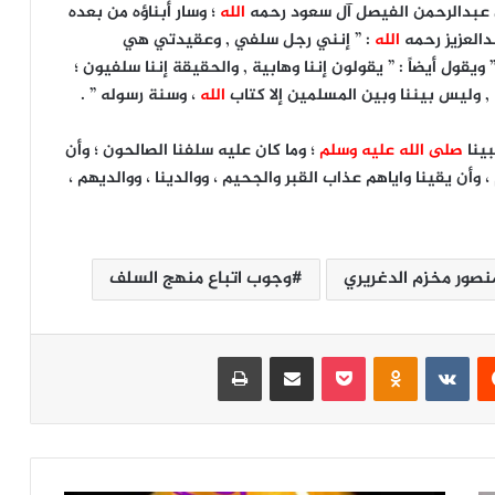
ن عبدالرحمن الفيصل آل سعود رحمه
الله
؛ وسار أبناؤه من بعده
دالعزيز رحمه
الله
: ” إنني رجل سلفي , وعقيدتي هي
ول أيضاً : ” يقولون إننا وهابية , والحقيقة إننا سلفيون ؛
, وليس بيننا وبين المسلمين إلا كتاب
الله
، وسنة رسوله ” .
بينا
صلى الله عليه وسلم
؛ وما كان عليه سلفنا الصالحون ؛ وأن
أن يقينا واياهم عذاب القبر والجحيم ، ووالدينا ، ووالديهم ،
صور مخزم الدغريري
وجوب اتباع منهج السلف
‏Reddit
‏VKontakte
Odnoklassniki
‫Pocket
مشاركة عبر البريد
طباعة