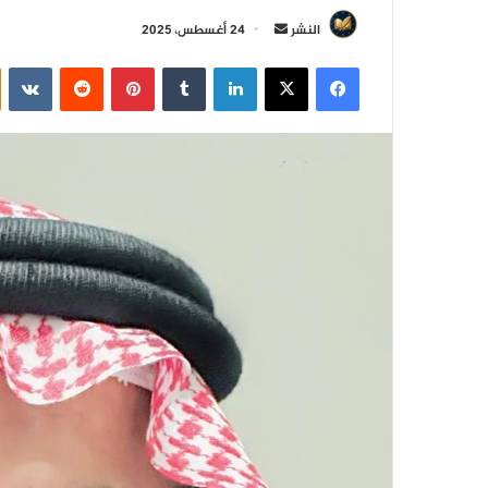
أ
النشر
24 أغسطس، 2025
ر
فيسبوك
‫X
لينكدإن
‏Tumblr
بينتيريست
‏Reddit
‏VKontakte
س
ل
ب
ر
ي
د
ا
إ
ل
ك
ت
ر
و
ن
ي
ا