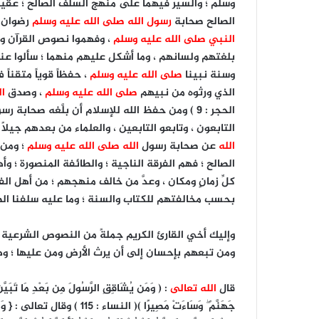
وسلم ؛ والسير فيهما على منهج السلف الصالح ؛ عقيدةً ،
الصالح صحابة
رسول الله صلى الله عليه وسلم
رضوان
النبي صلى الله عليه وسلم
، وفهموا نصوص القرآن والس
بلغتهم ولسانهم ، وما أشكل عليهم منهما ؛ سألوا عنه
وسنة نبينا
صلى الله عليه وسلم
، حفظاً قوياً متقناً
الذي ورثوه من نبيهم
صلى الله عليه وسلم
، وصدق
ال
الحجر : 9 ) ومن حفظ الله للإسلام أن بلَّغه صحابة رسول الله
التابعون ، وتابعو التابعين ، والعلماء من بعدهم جيلاً
الله
عن صحابة رسول
الله صلى الله عليه وسلم
؛ ومن 
الصالح ؛ فهم الفرقة الناجية ؛ والطائفة المنصورة ؛
كلِّ زمانٍ ومكان ، وعدَّ من خالف منهجهم ؛ من أهل ال
بحسب مخالفتهم للكتاب والسنة ؛ وما عليه سلفنا الص
وإليك أخي القارئ الكريم جملةً من النصوص الشرعية ، 
ومن تبعهم بإحسان إلى أن يرث الأرض ومن عليها ؛ وهو
قال
الله تعالى
: ( وَمَن يُشَاقِقِ الرَّسُولَ مِن بَعْدِ مَا تَبَيَّنَ لَ
جَهَنَّمَ ۖ وَسَاءَتْ مَصِيرًا )( النس