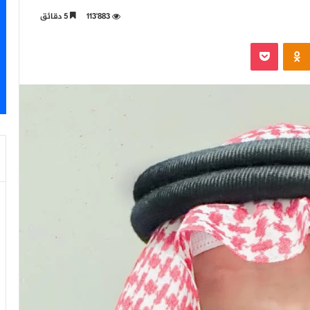
113٬883
5 دقائق
‫Pocket
Odnoklassniki