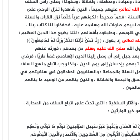
 وعبادةً ، ومعاملةً ، وأخلاقاً ، وسلوكاً ؛ وعلى رأس السلف
الله تعالى
عليهم جميعاً ، الذين شاهدوا تنزل الوحي على
نة ؛ فهماً صحيحاً ؛ لكونهم عرباً خلَّصاً نزل القرآن والسنة
 نبيهم صلوات الله وسلامه عليه ، فحفظوا لنا كتاب ربنا ،
 في قلوبهم ، وطبقوه بأفعالهم ؛ لئلا يضيع هذا الدين العظيم ؛
له تعالى
إذ يقول : ( إِنَّا نَحْنُ نَزَّلْنَا الذِّكْرَ وَإِنَّا لَهُ لَحَافِظُونَ )(
صلى الله عليه وسلم
من بعدهم ، فورثه عنهم
 بعد جيل إلى أن وصل إلينا الدين الإسلامي غضاً طريَّا ؛ فرضي
تبعهم بإحسانٍ إلى يوم الدين ، ولذا وجب اتباع منهج السلف
 وأهل السنة والجماعة ؛ والسلفيون الصادقون في سلفيتهم في
فسق والبدعة والضلالة ، والذين ينالهم من الوعيد ما ينالهم
الحون .
والآثار السلفية ؛ التي تحث على اتباع السلف من الصحابة ،
 خير الوارثين :
هُ الْهُدَى وَيَتَّبِعْ غَيْرَ سَبِيلِ الْمُؤْمِنِينَ نُوَلِّهِ مَا تَوَلَّى وَنُصْلِهِ
اء : ١١٥ ) وقال تعالى : { وَالسَّابِقُونَ الْأَوَّلُونَ مِنَ الْمُهَاجِرِينَ وَالْأَنصَارِ وَالَّذِينَ اتَّبَعُوهُم