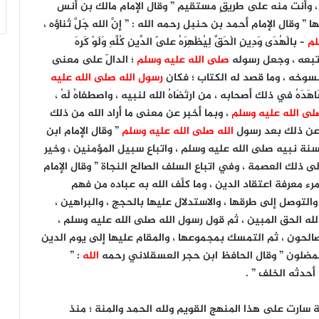
ي ، وأنت منه على طريقٍ مستقيم ” وقال الإمام مالك بن أنس
َلُها ” وقال الإمام أحمد بن حنبل رحمه الله : ” إنَّ الله جَلَّ ثناؤه ،
لم
– بالْهُدَى وَدِينِ الْحَقِّ لِيُظْهِرَهُ عَلَى الدِّينِ كُلِّهِ وَلَوْ كَرِهَ
ن اتبعه ، وجعل رسوله
صلى الله عليه وسلم
؛ الدالّ على معنى
منسوخه ، وما قصد له الكتاب ؛ فكان
رسول الله صلى الله عليه
َدَهُ في ذلك أصحابه ، من ارتَضَاهُ الله لنبيه ، واصطفاهُ لَهُ ،
صلى الله عليه وسلم
، وبما أخبر عن معنى ما أراد الله من ذلك
ّرين عن ذلك بعد رسول
الله صلى الله عليه وسلم
” وقال الإمام ابن
سنة نبيه صلى الله عليه وسلم ، واتباع سبيل المؤمنين ، وخير
ى ذلك العصمة ، وفي اتباع السلف الصالح النجاة ” وقال الإمام
المرء معرفة اعتقاد الدين ، وما كلَّف الله به عباده من فهم
والتوصل إلى طرقها ، والاستدلال عليها بالحجج ، والبراهين ،
له الحق المبين ، ثم قول رسول الله صلى الله عليه وسلم ،
صالحون ، ثم التمسك بمجموعها ، والمقام عليها إلى يوم الدين
ا المضلون ” وقال الحافظ ابن حجر العسقلاني رحمه
الله
: ”
حدثه الخلف ” .
دية سارت على هذا المنهج القويم ولله الحمد والمنة ؛ منذ