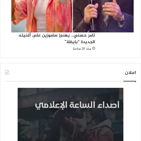
تامر حسني.. يهنئ ساموزين على أغنيته
الجديدة “بايظة”
منذ 21 ساعة
اعلان