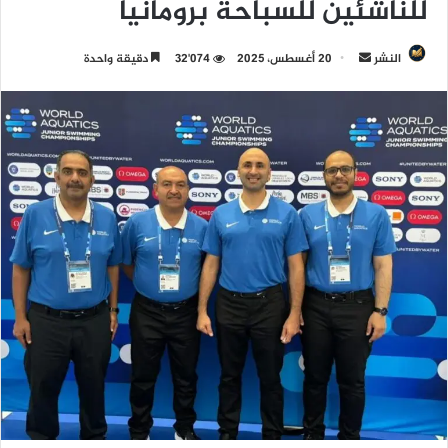
للناشئين للسباحة برومانيا
النشر
أ
20 أغسطس، 2025
32٬074
دقيقة واحدة
ر
س
ل
ب
ر
ي
د
ا
إ
ل
ك
ت
ر
و
ن
ي