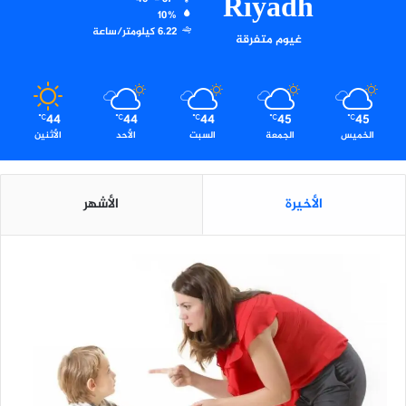
Riyadh
10%
6.22 كيلومتر/ساعة
غيوم متفرقة
44
44
44
45
45
℃
℃
℃
℃
℃
الخميس
الجمعة
السبت
الأحد
الأثنين
الأخيرة
الأشهر