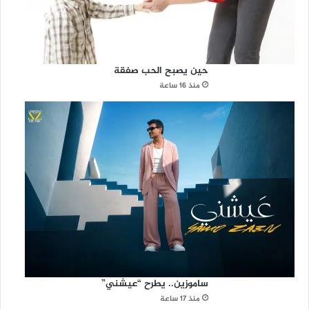
حين يصبح الحب صفقة
منذ 16 ساعة
ساموزين.. يطرح “عيشني”
منذ 17 ساعة