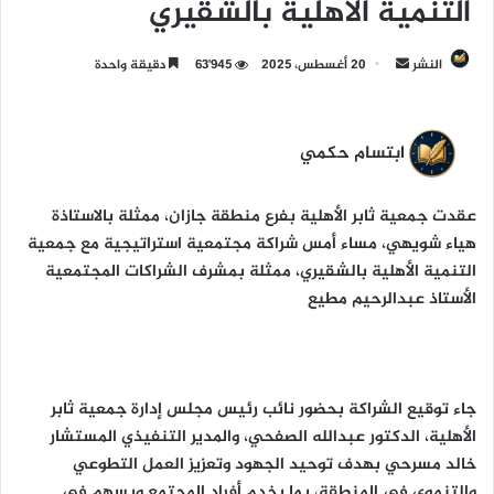
التنمية الأهلية بالشقيري
النشر
أ
20 أغسطس، 2025
63٬945
دقيقة واحدة
ر
س
ل
ابتسام حكمي
ب
ر
عقدت جمعية ثابر الأهلية بفرع منطقة جازان، ممثلة بالاستاذة
ي
هياء شويهي، مساء أمس شراكة مجتمعية استراتيجية مع جمعية
د
التنمية الأهلية بالشقيري، ممثلة بمشرف الشراكات المجتمعية
ا
الأستاذ عبدالرحيم مطيع
إ
ل
ك
ت
جاء توقيع الشراكة بحضور نائب رئيس مجلس إدارة جمعية ثابر
ر
الأهلية، الدكتور عبدالله الصفحي، والمدير التنفيذي المستشار
و
ن
خالد مسرحي بهدف توحيد الجهود وتعزيز العمل التطوعي
ي
والتنموي في المنطقة، بما يخدم أفراد المجتمع ويسهم في