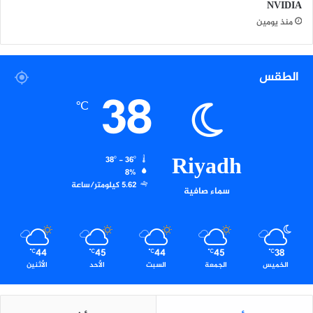
ج
NVIDIA
ت
منذ يومين
م
ا
ع
الطقس
ي
38
ة
℃
ا
ل
د
ا
Riyadh
38º - 36º
ع
8%
م
5.62 كيلومتر/ساعة
سماء صافية
ة
ب
ا
ل
44
45
44
45
38
أ
℃
℃
℃
℃
℃
الخميس
الجمعة
السبت
الأحد
الأثنين
ح
س
ا
ء