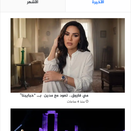
الأخيرة
الأشهر
مي فاروق.. تعود مع مدين بــ “حبايبنا”
منذ 4 ساعات