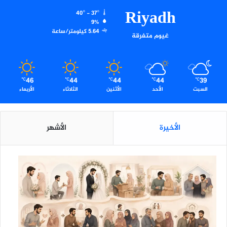
Riyadh
40º - 37º
9%
5.64 كيلومتر/ساعة
غيوم متفرقة
46
44
44
44
39
℃
℃
℃
℃
℃
السبت
الأحد
الأثنين
الثلاثاء
الأربعاء
الأخيرة
الأشهر