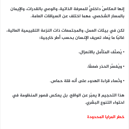
إنها انعكاسٌ داخليٌّ للمعرفة الذاتية، والوعي بالقدرات، والإيمان
بالمسار الشخصي، مهما اختلف عن السياقات العامة.
لكن في بيئات العمل، والمجتمعات ذات النزعة التقييمية العالية،
غالبًا ما يُعاد تعريف الإنسان بحسب أطر خارجية:
• يُصنَّف المتأمل بالانعزال،
• ويُفسَّر الحذر ضعفًا،
• وتُساء قراءة الهدوء على أنه قلة حماس.
هذا التحجيم لا يعبّر عن الواقع، بل يعكس قصور المنظومة في
احتواء التنوع البشري.
خطر المرايا المحدودة