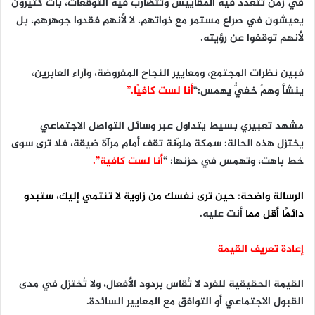
في زمن تتعدد فيه المقاييس وتتضارب فيه التوقعات، بات كثيرون
يعيشون في صراع مستمر مع ذواتهم، لا لأنهم فقدوا جوهرهم، بل
لأنهم توقفوا عن رؤيته.
فبين نظرات المجتمع، ومعايير النجاح المفروضة، وآراء العابرين،
ينشأ وهمٌ خفيٌّ يهمس:“
أنا لست كافيًا.”
مشهد تعبيري بسيط يتداول عبر وسائل التواصل الاجتماعي
يختزل هذه الحالة: سمكة ملوّنة تقف أمام مرآة ضيقة، فلا ترى سوى
خط باهت، وتهمس في حزنها: “
أنا لست كافية”.
الرسالة واضحة: حين ترى نفسك من زاوية لا تنتمي إليك، ستبدو
دائمًا أقل مما
أنت عليه.
إعادة تعريف القيمة
القيمة الحقيقية للفرد لا تُقاس بردود الأفعال، ولا تُختزل في مدى
القبول الاجتماعي أو التوافق مع المعايير السائدة.