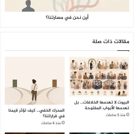
ت
ي
ف
م
ا
أين نحن في مسارتنا؟
س
ص
ا
ي
ر
ل
ت
مقالات ذات صلة
ب
ن
ط
ا
و
؟
ل
ة
ك
أ
س
ا
ل
البيوت لا تهدمها الخلافات… بل
س
تهدمها الأبواب المفتوحة
المحرك الخفي… كيف تؤثر قيمنا
و
منذ 5 ساعات
في قراراتنا؟
ب
ر
منذ 6 ساعات
ا