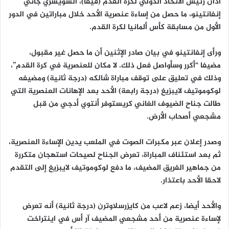
أدان رئيس الاتحاد الدولي لكرة القدم (فيفا)، السويسري جاني
إنفانتينو، ما حصل من إساءة عنصرية الأحد خلال مباراتين في الدور
الأول من مسابقة كأس ألمانيا لكرة القدم.
‎ورأى إنفانتينو في بيان صادر الإثنين أن ما حصل غير مقبول،
مضيفا “أكرر وسأواصل فعل ذلك. لا مكان للعنصرية في كرة القدم”،
وذلك في تعليق على توقف مباراة شالكه (درجة ثانية) ومضيفه
لوكوموتيف لايبزيغ (درجة رابعة) الأحد بعد الإهانات العنصرية التي
طالت جناح الضيوف الغاني كريستوفر أنتوي أدجي من قبل
مشجعي أصحاب الأرض.
‎وصدر إعلان عبر مكبرات الصوت في الملعب يدين الإساءة العنصرية،
ثم بعد استئناف المباراة، تعرض الجناح لصيحات استهجان متكررة
من جماهير الفريق المضيف، ما دفع لوكوموتيف لايبزيغ إلى التقدم
لاحقا الأحد باعتذار.
‎والأحد أيضا، زعم لاعب من كايزرسلاوترن (درجة ثانية) أنه تعرض
لإساءة عنصرية من أحد مشجعي المضيف آر أس في اينتراخت