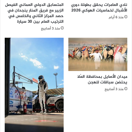
و
ي
نادي العامرات يحقق بطولة دوري
المتسابق الدولي العماني الفيصل
ت
ل
الأشبال لخماسيات الهوكي 2026
الزبير مع فريق المنار ينجحان في
ش
ب
حصد المركز الثاني والخامس في
منذ 6 أيام
غ
ط
الترتيب العام بين 30 سيارة
ي
و
منذ 3 أسابيع
ل
ل
م
ة
ح
ك
ط
أ
ة
س
ق
ا
ط
ل
ا
س
ميدان الأصايل بمحافظة العُلا
ر
و
يحتضن سباقات للهجن
ا
ب
منذ 3 أسابيع
ت
ر
ا
ا
ل
ل
ر
س
ك
ع
ا
و
ب
د