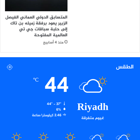
ب
ي
م
2
المتسابق الدولي العماني الفيصل
ح
0
الزبير يعود برفقة زميله بن تاك
ا
2
إلى حلبة سباقات جي تي
ف
5
العالمية المفتوحة
ظ
–
منذ 4 أسابيع
ة
2
ا
0
ل
2
ز
6
الطقس
ل
44
ف
℃
ي
Riyadh
44º - 37º
6%
2.46 كيلومتر/ساعة
غيوم متفرقة