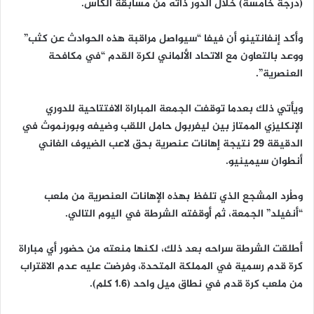
(درجة خامسة) خلال الدور ذاته من مسابقة الكأس.
‎وأكد إنفانتينو أن فيفا “سيواصل مراقبة هذه الحوادث عن كثب”
ووعد بالتعاون مع الاتحاد الألماني لكرة القدم “في مكافحة
العنصرية”.
‎ويأتي ذلك بعدما توقفت الجمعة المباراة الافتتاحية للدوري
الإنكليزي الممتاز بين ليفربول حامل اللقب وضيفه وبورنموث في
الدقيقة 29 نتيجة إهانات عنصرية بحق لاعب الضيوف الغاني
أنطوان سيمينيو.
‎وطُرد المشجع الذي تلفظ بهذه الإهانات العنصرية من ملعب
“أنفيلد” الجمعة، ثم أوقفته الشرطة في اليوم التالي.
‎أطلقت الشرطة سراحه بعد ذلك، لكنها منعته من حضور أي مباراة
كرة قدم رسمية في المملكة المتحدة، وفرضت عليه عدم الاقتراب
من ملعب كرة قدم في نطاق ميل واحد (1.6 كلم).