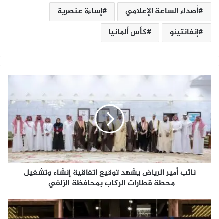
أصداء الساعة الإعلامي
إساءة عنصرية
إنفانتينو
كأس ألمانيا
ن
ا
ئ
ب
أ
م
ي
ر
ا
نائب أمير الرياض يشهد توقيع اتفاقية إنشاء وتشغيل
ل
ر
محطة قطارات الركاب بمحافظة الزلفي
ي
ا
ا
ض
ن