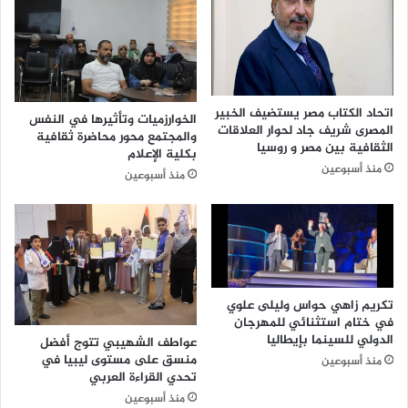
م
ش
ا
ر
ك
ة
اتحاد الكتاب مصر يستضيف الخبير
الخوارزميات وتأثيرها في النفس
ف
المصرى شريف جاد لحوار العلاقات
والمجتمع محور محاضرة ثقافية
ي
الثقافية بين مصر و روسيا
بكلية الإعلام
ف
منذ أسبوعين
منذ أسبوعين
ع
ا
ل
ي
ا
ت
ا
تكريم زاهي حواس وليلى علوي
ل
في ختام استثنائي للمهرجان
م
الدولي للسينما بإيطاليا
عواطف الشهيبي تتوج أفضل
ع
منسق على مستوى ليبيا في
منذ أسبوعين
ر
تحدي القراءة العربي
ض
منذ أسبوعين