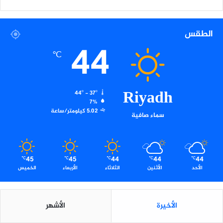
ا
ل
ت
الطقس
و
44
ع
و
℃
ي
ب
أ
Riyadh
44º - 37º
ض
7%
ر
5.02 كيلومتر/ساعة
سماء صافية
ا
ر
ا
ل
م
45
45
44
44
44
℃
℃
℃
℃
℃
خ
الأحد
الأثنين
الثلاثاء
الأربعاء
الخميس
د
ر
ا
الأخيرة
الأشهر
ت