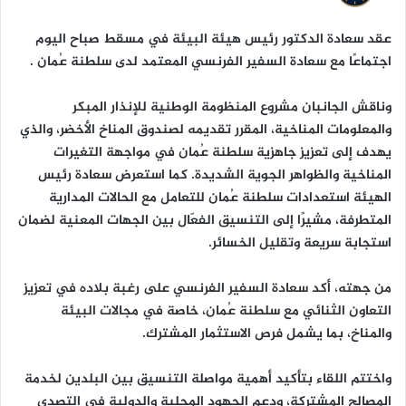
ا
عقد سعادة الدكتور رئيس هيئة البيئة في مسقط صباح اليوم
اجتماعًا مع سعادة السفير الفرنسي المعتمد لدى سلطنة عُمان .
وناقش الجانبان مشروع المنظومة الوطنية للإنذار المبكر
والمعلومات المناخية، المقرر تقديمه لصندوق المناخ الأخضر، والذي
يهدف إلى تعزيز جاهزية سلطنة عُمان في مواجهة التغيرات
المناخية والظواهر الجوية الشديدة. كما استعرض سعادة رئيس
الهيئة استعدادات سلطنة عُمان للتعامل مع الحالات المدارية
المتطرفة، مشيرًا إلى التنسيق الفعّال بين الجهات المعنية لضمان
استجابة سريعة وتقليل الخسائر.
من جهته، أكد سعادة السفير الفرنسي على رغبة بلاده في تعزيز
التعاون الثنائي مع سلطنة عُمان، خاصة في مجالات البيئة
والمناخ، بما يشمل فرص الاستثمار المشترك.
واختتم اللقاء بتأكيد أهمية مواصلة التنسيق بين البلدين لخدمة
المصالح المشتركة، ودعم الجهود المحلية والدولية في التصدي