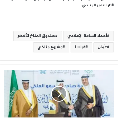
لآثار التغير المناخي.
أصداء الساعة الإعلامي
صندوق المناخ الأخضر
عُمان
فرنسا
مشروع مناخي
أ
م
ي
ر
ا
ل
م
ن
ط