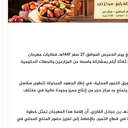
يُطلق مكتب وزارة البيئة والمياه والزراعة بمحافظة رابغ يوم الخميس الموافق 27 صفر 1447هـ فعاليات مهرجان
الذي يستمر لمدة ثلاثة أيام بمشاركة واسعة من المزارعين والجهات الحكومية
ق التمور المحلية، في إطار الجهود المبذولة لتطوير سلاسل
ما يتمتع به مركز حجر من إنتاج مميز وجودة عالية في مختلف
هـ بن عبادل القارزي، أن إقامة هذا المهرجان تمثل خطوة
في قطاع التمور، بالإضافة إلى تعزيز حضور المنتج المحلي في