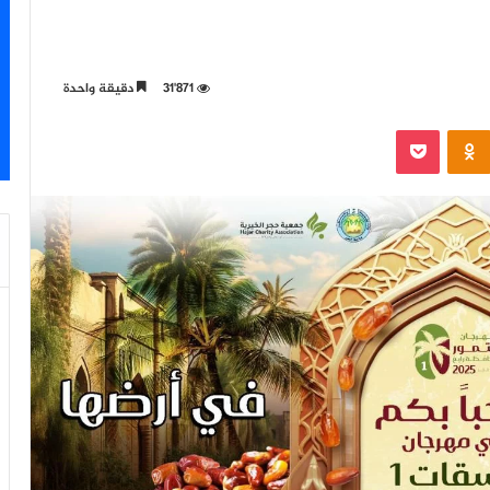
31٬871
دقيقة واحدة
‫Pocket
Odnoklassniki