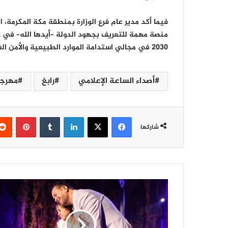
فيما أكد مدير عام فرع الوزارة بمنطقة مكة المكرمة،
منصة مهمة للتعريف بجهود الدولة –أيدها الله– في 
2030 في مجالي استدامة الموارد الطبيعية والأمن الغذائي.
أصداء الساعة الإعلامي
رابغ
مهرجان "باس
فيسبوك
‫X
لينكدإن
‏Tumblr
بينتيريست
شاركها
ر
ا
غ
ب
ع