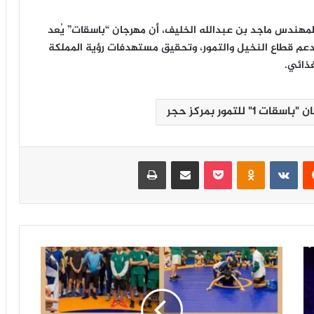
 المهندس ماجد بن عبدالله الخليف، أن مهرجان “باسقات” يُعد
دعم قطاع النخيل والتمور، وتحقيق مستهدفات رؤية المملكة
قات 1" للتمور بمركز حجر
‏Reddit
‏VKontakte
Odnoklassniki
‫Pocket
مشاركة عبر البريد
طباعة
ف
ر
ي
ق
ا