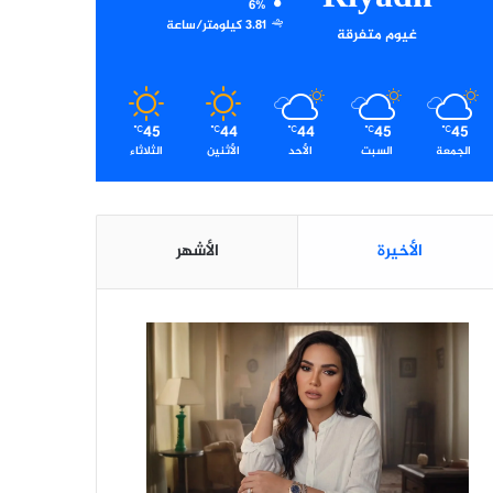
6%
3.81 كيلومتر/ساعة
غيوم متفرقة
45
44
44
45
45
℃
℃
℃
℃
℃
الجمعة
السبت
الأحد
الأثنين
الثلاثاء
الأخيرة
الأشهر