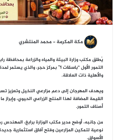
ي
ا
مكة المكرمة - محمد المنتشري
التمور الأول “باسقات 1” بمركز حجر، و
والأهلية ذات العلاقة.
ويهدف المهرجان إلى دعم مزارعي النخيل وتعزيز تسوي
القيمة المضافة لهذا المنتج الزراعي الحيوي، وإبراز 
أصناف التمور.
من جانبه، أوضح مدير مكتب الوزارة برابغ، المهندس رد
نوعية لتمكين المزارعين وفتح آفاق استثمارية جديدة 
الأسواق.