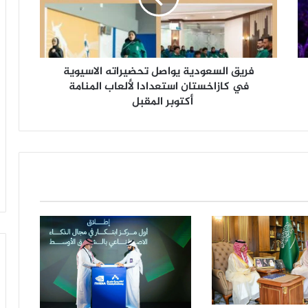
ل
س
ع
و
فريق السعودية يواصل تحضيراته الاسيوية
د
ي
في كازاخستان استعدادا لألعاب المنامة
ة
أكتوبر المقبل
ي
و
ا
ص
ل
ت
ح
ض
ي
ر
ا
ت
ه
ا