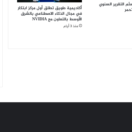
ل
لّم التقرير السنوي
أكاديمية طويق تطلق أول مركز ابتكار
أحمر
ا
في مجال الذكاء الاصطناعي بالشرق
س
الأوسط بالتعاون مع NVIDIA
ي
منذ 3 أيام
و
ي
ة
ف
ي
ك
ا
ز
ا
خ
س
ت
ا
ن
ا
س
ت