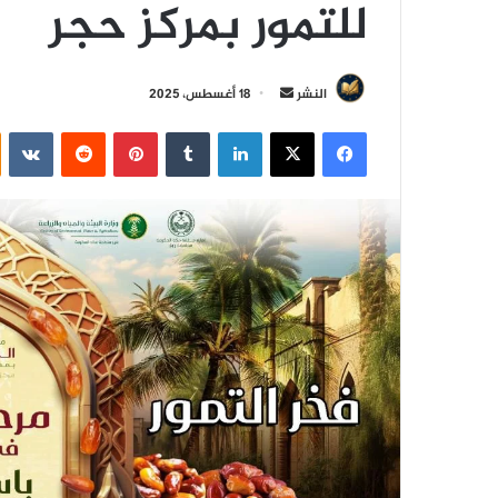
للتمور بمركز حجر
أ
النشر
18 أغسطس، 2025
ر
فيسبوك
‫X
لينكدإن
‏Tumblr
بينتيريست
‏Reddit
‏VKontakte
س
ل
ب
ر
ي
د
ا
إ
ل
ك
ت
ر
و
ن