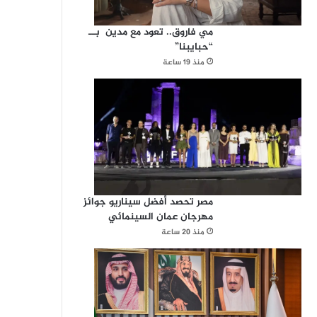
مي فاروق.. تعود مع مدين بــ
“حبايبنا”
منذ 19 ساعة
مصر تحصد أفضل سيناريو جوائز
مهرجان عمان السينمائي
منذ 20 ساعة