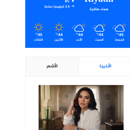
8%
3.4 كيلومتر/ساعة
سماء صافية
45
44
44
44
45
℃
℃
℃
℃
℃
الجمعة
السبت
الأحد
الأثنين
الثلاثاء
الأخيرة
الأشهر