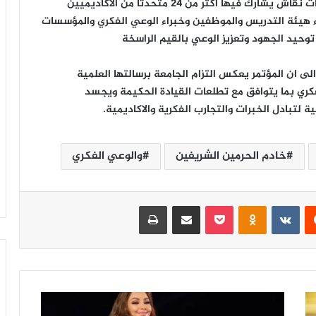
ويضم المؤتمر خمس جلسات علمية وورش عمل وحلقات نقاش يشارك فيها اكثر من 24 متحدثآ من الاكاديميين
اء هيئة التدريس والموظفين وخبراء الوعي الفكري والمؤسسات
 توحيد الجهود وتعزيز الوعي بالقيم الراسخة
ى ان المؤتمر يعكس التزام الجامعة برسالتها العلمية
كري بما يتوافق مع تطلعات القيادة الحكيمة ويجسد
خادم الحرمين الشريفين
والوعي الفكري
‏Reddit
‏VKontakte
Odnoklassniki
‫Pocket
مشاركة عبر البريد
طباعة
إ
ل