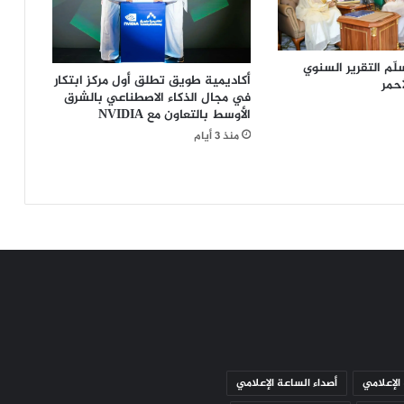
ل
ي
ب
ح
لّم التقرير السنوي
أكاديمية طويق تطلق أول مركز ابتكار
أحمر
ف
في مجال الذكاء الاصطناعي بالشرق
ل
الأوسط بالتعاون مع NVIDIA
ك
منذ 3 أيام
ا
م
ل
ا
ل
ع
د
د
الإعلامي
أصداء الساعة الإعلامي