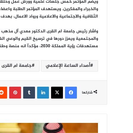
والخبراء والمفكرين. ويستهدف المؤتمر الطلبة واعض
الثقافية والاجتماعية والاعلامية ورواد الاعمال، بهدف
واشار رئيس جامعة ام القرى الدكتور معدي آل مذهب ال
والمجتمعية ويعزز دورها في ترسيخ القيم والوعي الف
مستهدفات رؤية المملكة 2030، مؤكدآ انه منصة وطنية لتبادل الخبرات والتجارب الفكرية والاكاديمية.
أصداء الساعة الإعلامي
جامعة ام القرى
فيسبوك
‫X
لينكدإن
‏Tumblr
بينتيريست
شاركها
ا
ل