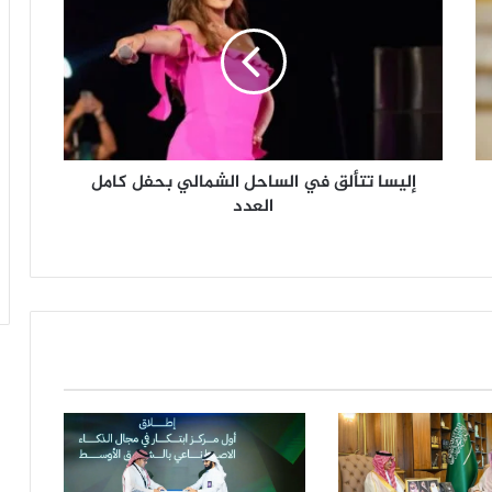
ي
س
ا
ت
ت
أ
ل
إليسا تتألق في الساحل الشمالي بحفل كامل
ق
ف
العدد
ي
ا
ل
س
ا
ح
ل
ا
ل
ش
م
ا