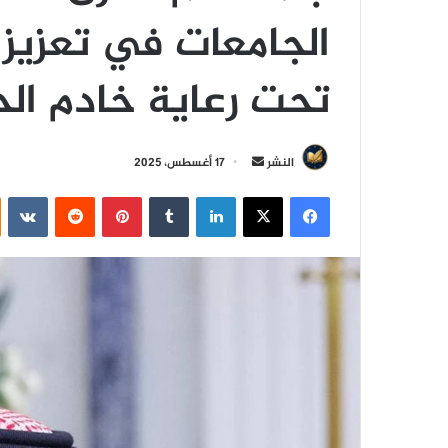
الجامعات في تعزيز 
تحت رعاية خادم ال
أ
النشر
17 أغسطس، 2025
ر
فيسبوك
‫X
لينكدإن
‏Tumblr
بينتيريست
‏Reddit
‏VKontakte
س
ل
ب
ر
ي
د
ا
إ
ل
ك
ت