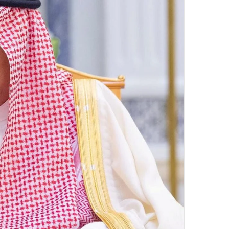
ر
و
ن
ي
ا