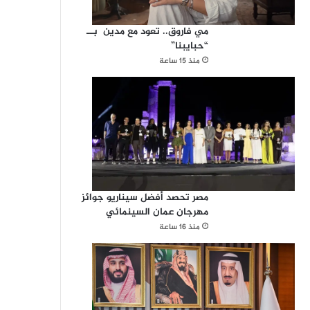
مي فاروق.. تعود مع مدين بــ
“حبايبنا”
منذ 15 ساعة
مصر تحصد أفضل سيناريو جوائز
مهرجان عمان السينمائي
منذ 16 ساعة