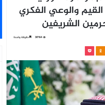
القيم والوعي الفكري
حرمين الشريفين
38٬164
دقيقة واحدة
‫Pocket
Odnoklassniki