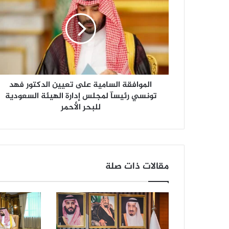
م
و
ا
ف
ق
ة
ا
الموافقة السامية على تعيين الدكتور فهد
ل
س
تونسي رئيسآ لمجلس إدارة الهيئة السعودية
ا
للبحر الأحمر
م
ي
ة
ع
ل
مقالات ذات صلة
ى
ت
ع
ي
ي
ن