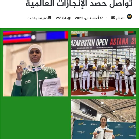
تواصل حصد الإنجازات العالمية
النشر
أ
17 أغسطس، 2025
25٬984
دقيقة واحدة
ر
س
ل
ب
ر
ي
د
ا
إ
ل
ك
ت
ر
و
ن
ي