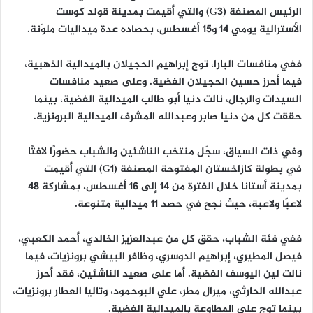
الرئيس المصنفة (G3) والتي أقيمت بمدينة قولد كوست
الأسترالية يومي 14 و15 أغسطس، بحصاده عدة ميداليات ملوّنة.
ففي منافسات البارا، توج إبراهيم الحجيلان بالميدالية الذهبية،
فيما أحرز حسين الحجيلان الفضية. وعلى صعيد منافسات
السيدات والرجال، نالت دنيا أبو طالب الميدالية الفضية، بينما
حققت كل من دنيا صابر وعبدالله المشرف الميدالية البرونزية.
وفي ذات السياق، سجّل منتخب الناشئين والشباب حضورًا لافتًا
في بطولة كازاخستان المفتوحة المصنفة (G1) التي أُقيمت
بمدينة أستانا خلال الفترة من 14 إلى 16 أغسطس، بمشاركة 48
لاعبًا ولاعبة، حيث نجح في حصد 11 ميدالية متنوعة.
ففي فئة الشباب، حقق كل من عبدالعزيز الخالدي، أحمد الكعبي،
فيصل المطيري، إبراهيم الدوسري، وظافر البيشي برونزيات، فيما
نالت لين اليوسف الفضية. أما على صعيد الناشئين، فقد أحرز
عبدالله الحارثي، ميرال مطر، علي البوحمود، وتاليا العطار برونزيات،
بينما توج علي المطاوعة بالميدالية الفضية.