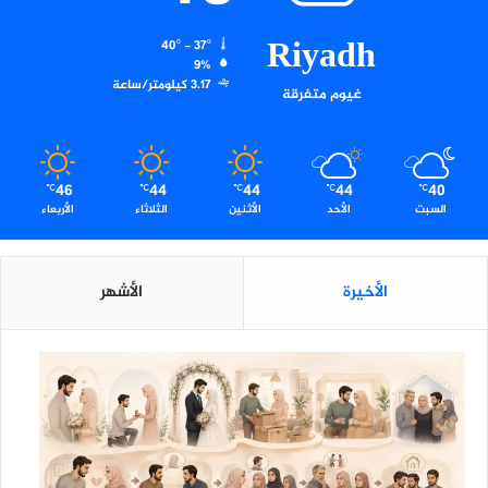
Riyadh
40º - 37º
9%
3.17 كيلومتر/ساعة
غيوم متفرقة
46
44
44
44
40
℃
℃
℃
℃
℃
السبت
الأحد
الأثنين
الثلاثاء
الأربعاء
الأخيرة
الأشهر