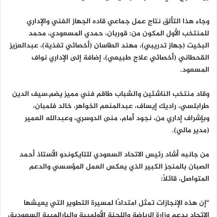
وجاء هذا التألق نتاج عمل جماعي قاده الجهاز الفني والإداري
للمنتخب الأول المكون من: قوربان، حمدي المسعودي، محمد
البخيت (جهاز تدريبي)، مهند الطاسان (أخصائي تغذية)، عبدالعزيز
القحطاني (أخصائي علاج طبيعي)، إضافة إلى الإداري نواف
المسعود.
وقاد منتخب الناشئين والشباب طاقم فني مميز يضم،سيف الدين
طرابلسي، راديك إيساف، عبدالمنعم الخواهر، خالد فلمبان،
وبإشراف إداري من، نجود أمام، منى الدوسري، وعبدالله العمير
(مدير مالي).
من جانبه أشاد رئيس الاتحاد السعودي للتايكوندو الأستاذ أحمد
الصبان بالمنجز الكبير الذي يعكس العمل المؤسسي والدعم
المتواصل، قائلاً:
“إن هذه الإنجازات تمثل امتدادًا لمسيرة التطوير التي يعيشها
الاتحاد بدعم وزارة الرياضة واللجنة الأولمبية والبارالمبية السعودية،