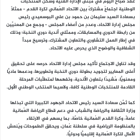
عُقد صباح اليوم في مبنى الإدارة الفنية وسكن المنتخبات
الوطنية اجتماعٌ مشتركٌ بين الاتحاد العُماني لكرة القدم – ممثلًا
بسعادة السيد سليمان بن حمود بن علي البوسعيدي رئيس
مجلس إدارة الاتحاد، وعددٍ من أعضاء المجلس – وجمعٍ من المعنيِّين
من رابطة الدوري والمسابقات، وممثلي أندية دوري النخبة؛ وذلك
في إطار العمل التشاوري والتعاون المشترك، وترسيخ مبدأ
الشفافية والوضوح الذي يحرص عليه الاتحاد.
وقد تناول الاجتماع تأكيد مجلس إدارة الاتحاد حرصه على تحقيق
أعلى المعايير لتجويد بطولة دوري النخبة وتطويرها، ودعمها ماديًّا
ومعنويًّا، مُشيدًا بتعاون الأندية، وتفهمها لمتطلَّبات المرحلة
القادمة للمنتخبات الوطنية كافة، ولاسيما المنتخب الوطني الأول.
كما ثمَّن سعادة السيد رئيس الاتحاد الجهود الكبيرة التي تبذلها
وزارة الثقافة والرياضة والشباب في دعم قطاع الرياضة العُمانية
عامةً، وكرة القدم العُمانية خاصَّة، بما يسهم في الارتقاء
بالمنظومة الرياضية في سلطنة عُمان، ويحقق الطموحات ويُنعش
الآمال للكرة العُمانية إقليميًّا ودوليًّا.