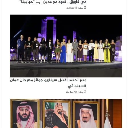
مي فاروق.. تعود مع مدين بــ “حبايبنا”
منذ 17 ساعة
مصر تحصد أفضل سيناريو جوائز مهرجان عمان
السينمائي
منذ 18 ساعة