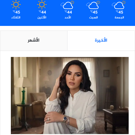
45
44
44
45
45
℃
℃
℃
℃
℃
الجمعة
السبت
الأحد
الأثنين
الثلاثاء
الأخيرة
الأشهر