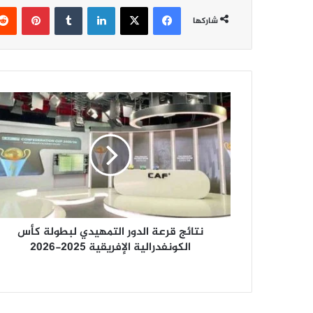
فيسبوك
‫X
لينكدإن
‏Tumblr
بينتيريست
شاركها
ن
ت
ا
ئ
ج
ق
ر
ع
ة
نتائج قرعة الدور التمهيدي لبطولة كأس
ا
ل
الكونفدرالية الإفريقية 2025-2026
د
و
ر
ا