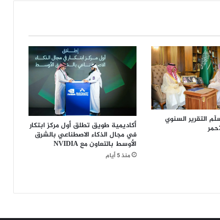
ؤ
ك
د
ل
س
ي
ر
ا
إ
ب
ر
ا
لّم التقرير السنوي
أكاديمية طويق تطلق أول مركز ابتكار
أحمر
ه
في مجال الذكاء الاصطناعي بالشرق
ي
الأوسط بالتعاون مع NVIDIA
م
منذ 5 أيام
:
"
ل
ن
أ
ع