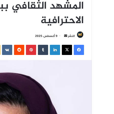
المشهد الثقافي ببر
الاحترافية
أ
النشر
9 أغسطس، 2025
ر
فيسبوك
‫X
لينكدإن
‏Tumblr
بينتيريست
‏Reddit
‏VKontakte
س
ل
ب
ر
ي
د
ا
إ
ل
ك
ت