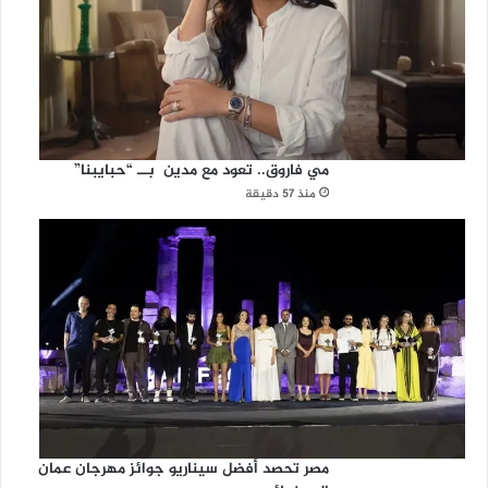
مي فاروق.. تعود مع مدين بــ “حبايبنا”
منذ 57 دقيقة
مصر تحصد أفضل سيناريو جوائز مهرجان عمان