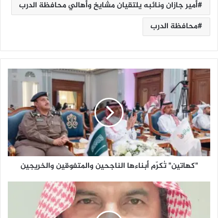
أمير جازان ونائبه يلتقيان مشايخ وأهالي محافظة الدرب
محافظة الدرب
"
ك
ه
ا
ت
ي
ن
"
تُ
"كهاتين" تُكرّم أبناءها الناجحين والمتفوقين والخريجين
ك
رّ
م
ش
أ
خ
ب
ص
ن
ي