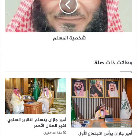
ا
ة
ء
ا
ه
ل
ا
م
ا
س
ل
شخصية المسلم
ل
ن
م
ا
ج
مقالات ذات صلة
ح
ي
ن
و
ا
ل
م
ت
ف
أمير جازان يتسلّم التقرير السنوي
و
لفرع الهلال الأحمر
ق
أمير جازان يرأس الاجتماع الأول
منذ ساعتين
ي