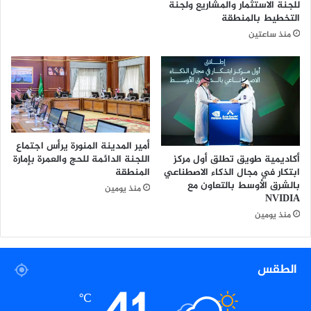
للجنة الاستثمار والمشاريع ولجنة
ن
التخطيط بالمنطقة
و
منذ ساعتين
ا
ل
خ
ر
ي
ج
ي
ن
أمير المدينة المنورة يرأس اجتماع
أكاديمية طويق تطلق أول مركز
اللجنة الدائمة للحج والعمرة بإمارة
ابتكار في مجال الذكاء الاصطناعي
المنطقة
بالشرق الأوسط بالتعاون مع
منذ يومين
NVIDIA
منذ يومين
الطقس
℃