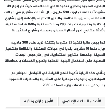
واطلع سمو أمير المنطقة وسمو نائبه على عرض شامل للمشروعات
البلدية المنجزة والجاري تنفيذها في المحافظة، حيث تم إنجاز 49
مشروعآ بتكلفة تجاوزت 590 مليون ريال، شملت مشاريع في مجالات
السفلتة، والطرق، والنظافة، والبنى التحتية، بالإضافة إلى مشاريع
إسكانية وتنموية تضمنت 203 وحدات سكنية و1618 قطعة سكنية،
وثلاثة مشاريع لدرء أخطار السيول، وخمسة مشاريع استثمارية
كما يجري حاليآ تنفيذ 21 مشروعآ بتكلفة تزيد على 308 ملايين
ريال، منها 16 مشروعآ بلديآ في مجالات السفلتة والنظافة وتشغيل
المدينة، وخمسة مشاريع استثمارية، في إطار حرص الجهات
المعنية على استكمال البنية التحتية وتطوير الخدمات بالمحافظة
وتأتي هذه الزيارة تأكيدآ لنهج القيادة في التواصل المباشر مع
المواطنين، والوقوف ميدانيآ على المشاريع والمبادرات التنموية،
بما يحقق مستهدفات رؤية المملكة 2030.
أصداء الساعة الإعلامي
أمير جازان ونائبه