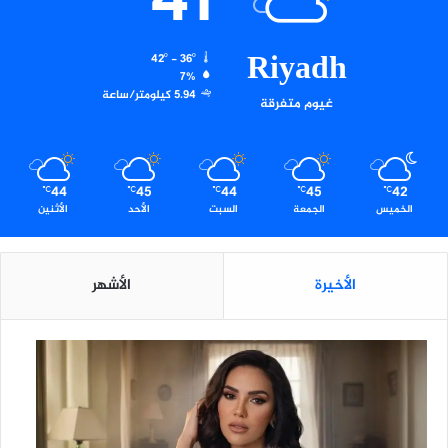
41
Riyadh
42º - 36º
7%
5.94 كيلومتر/ساعة
غيوم متفرقة
44
45
44
45
42
℃
℃
℃
℃
℃
الخميس
الجمعة
السبت
الأحد
الأثنين
الأخيرة
الأشهر