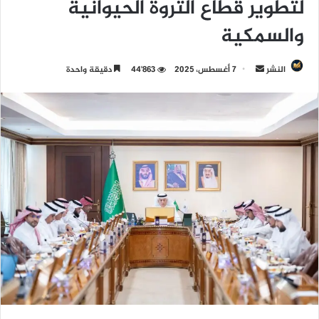
لتطوير قطاع الثروة الحيوانية
والسمكية
النشر
أ
7 أغسطس، 2025
44٬863
دقيقة واحدة
ر
س
ل
ب
ر
ي
د
ا
إ
ل
ك
ت
ر
و