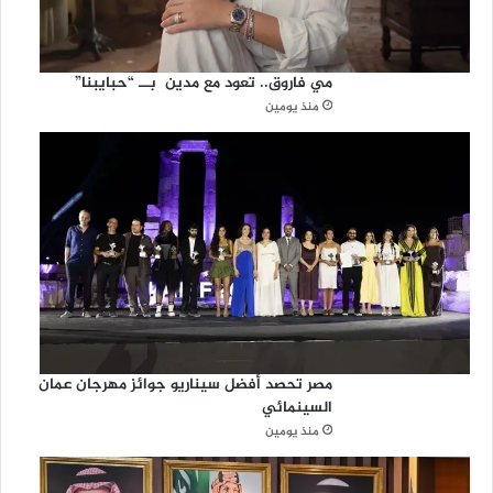
مي فاروق.. تعود مع مدين بــ “حبايبنا”
منذ يومين
مصر تحصد أفضل سيناريو جوائز مهرجان عمان
السينمائي
منذ يومين