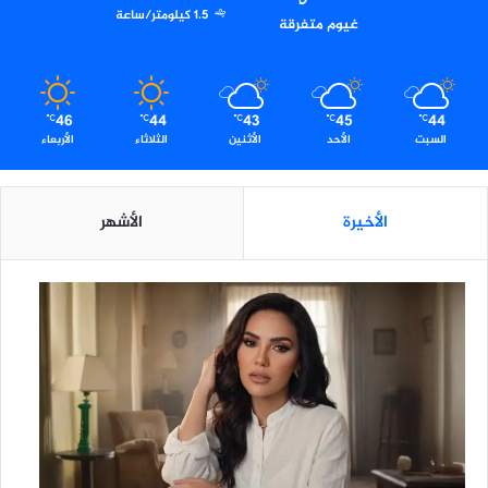
1.5 كيلومتر/ساعة
غيوم متفرقة
46
44
43
45
44
℃
℃
℃
℃
℃
السبت
الأحد
الأثنين
الثلاثاء
الأربعاء
الأخيرة
الأشهر