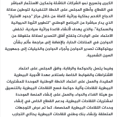
الكبرى وتسريع نمو الشركات الناشئة وتمكين الاستثمار المباشر
في القطاع، وأطلع المجلس على الخطة التنفيذية لتوطين سلالة
الدجاج اللاحم بملكية وراثية كاملة من خلال مركز “جدود الامتياز”
الذي يدار مباشرة من البرنامج الوطني “لتطوير الثروة الحيوانية
والسمكية”، والذي يهدف لأنشاء قاعدة وراثية سيادية، تخفض
الاعتماد على الواردات وتفتح آفاق التصدير لسلالة متفوقة من
الدواجن في المناخات الحارة، بالإضافة إلى مراجعة مأتم بشأن
بروتوكولات تصدير الدواجن وأجزاء الدواجن والخيليات إلى جمهورية
الصين الشعبية.
وفيما يتصل بالحوكمة والرقابة، وافق المجلس على اعتماد
الاشتراطات والضوابط الخاصة باستلام عهدة الأدوية البيطرية
المقيدة، والعمل على اعتماد الخطة الوطنية الموحدة للمشتريات
البيطرية للقاحات وآلية حوكمة فسح اللقاحات البيطرية بالتنسيق
مع هيئة الغذاء والدواء، والعمل على إنشاء المنصة الموحدة
لمشتريات اللقاحات البيطرية، ودعم القطاع الخاص في إنشاء
وحدات اللقاحات البيطرية المخصصة، كما تم عرض التوجهات
المتعلقة بإنشاء بنك وطني للقاحات البيطرية يحاكي التجارب