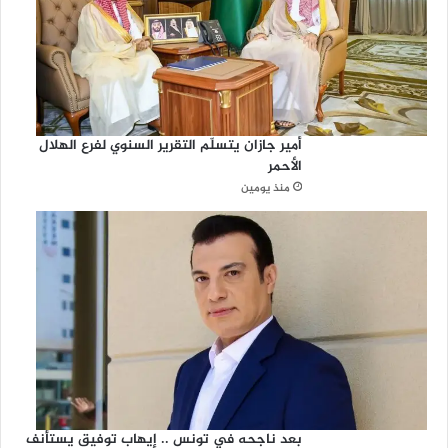
أمير جازان يتسلّم التقرير السنوي لفرع الهلال
الأحمر
منذ يومين
بعد ناجحه في تونس .. إيهاب توفيق يستأنف